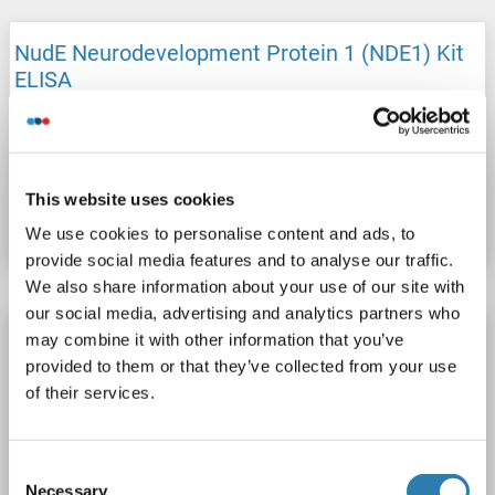
NudE Neurodevelopment Protein 1 (NDE1) Kit
ELISA
NDE1
Reactivité: Souris
Colorimetric
N° du produit ABIN1145352
This website uses cookies
Fiche technique
Détails
We use cookies to personalise content and ads, to
provide social media features and to analyse our traffic.
We also share information about your use of our site with
our social media, advertising and analytics partners who
NudE Neurodevelopment Protein 1 (NDE1) Kit
may combine it with other information that you’ve
ELISA
provided to them or that they’ve collected from your use
of their services.
NDE1
Reactivité: Rat
Colorimetric
N° du produit ABIN1145353
Consent
Necessary