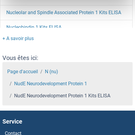
Nucleolar and Spindle Associated Protein 1 Kits ELISA
Nucleobindin 1 Kits ELISA
Nuclear RNA Export Factor 1 Kits ELISA
Nuclear Receptor Subfamily 1, Group D, Member 2 Kits ELISA
Vous êtes ici:
Nuclear Receptor Interacting Protein 1 Kits ELISA
Page d'accueil
N (nu)
NudE Neurodevelopment Protein 1
Nuclear Factor of kappa Light Polypeptide Gene Enhancer in B-Cells Inhibitor, alpha Kits ELISA
NudE Neurodevelopment Protein 1 Kits ELISA
Nuclear Antigen Kits ELISA
NUCB2 Kits ELISA
Service
NUCB2 Kits ELISA
Contact