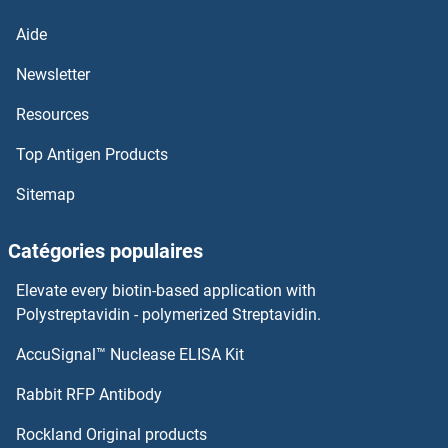
Aide
NTSR2 Kits ELISA
Newsletter
NTSR1 Kits ELISA
Resources
NTRK3 Kits ELISA
Top Antigen Products
Nth Endonuclease III-Like 1 Kits ELISA
Sitemap
NTAN1 Kits ELISA
Catégories populaires
NT5C3L Kits ELISA
Elevate every biotin-based application with
Polystreptavidin - polymerized Streptavidin.
NUDT1 Kits ELISA
AccuSignal™ Nuclease ELISA Kit
NUDT21 Kits ELISA
Rabbit RFP Antibody
NUDT5 Kits ELISA
Rockland Original products