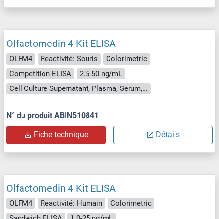
Olfactomedin 4 Kit ELISA
OLFM4
Reactivité: Souris
Colorimetric
Competition ELISA
2.5-50 ng/mL
Cell Culture Supernatant, Plasma, Serum, Tissue Homogenate
N° du produit ABIN510841
Fiche technique
Détails
Olfactomedin 4 Kit ELISA
OLFM4
Reactivité: Humain
Colorimetric
Sandwich ELISA
1.0-25 ng/mL