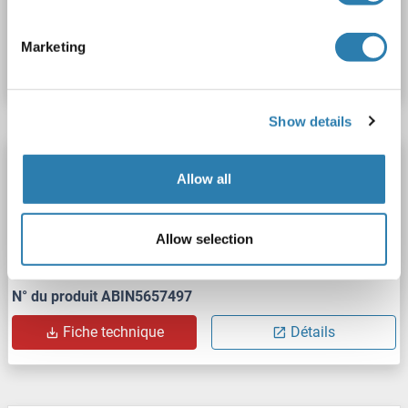
N° du produit ABIN6730250
Marketing
Fiche technique
Détails
Show details
Olfactomedin 4 Kit ELISA
Allow all
OLFM4
Reactivité: Souris
Colorimetric
Sandwich ELISA
62.5 pg/mL - 4000 pg/mL
Allow selection
Plasma, Serum, Tissue Homogenate
N° du produit ABIN5657497
Fiche technique
Détails