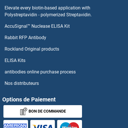
OASL Kits ELISA
Elevate every biotin-based application with
Polystreptavidin - polymerized Streptavidin.
OAS3 Kits ELISA
AccuSignal™ Nuclease ELISA Kit
Olfactory Receptor 2F1 Kits ELISA
Rabbit RFP Antibody
Olfactory Receptor 4B1 Kits ELISA
Rockland Original products
Olfactory Receptor, Family 1, Subfamily J, Member 2 Kits ELISA
ELISA Kits
antibodies online purchase process
Olfactory Receptor, Family 10, Subfamily A, Member 2 Kits ELISA
Nos distributeurs
Olfactory Receptor, Family 10, Subfamily K, Member 2 Kits ELISA
Options de Paiement
Olfactory Receptor, Family 2, Subfamily AE, Member 1 Kits ELISA
BON DE COMMANDE
Olfactory Receptor, Family 2, Subfamily D, Member 2 Kits ELISA