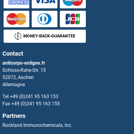
Olfactory Receptor, Family 4, Subfamily D, Member 9 Kits ELISA
Olfactory Receptor, Family 5, Subfamily B, Member 2 Kits ELISA
Olfactory Receptor, Family 5, Subfamily D, Member 18 Kits ELISA
MONEY-BACK-GUARANTEE
Olfactory Receptor, Family 6, Subfamily C, Member 65 Kits ELISA
Contact
Olfactory Receptor, Family 6, Subfamily C, Member 74 Kits ELISA
anticorps-enligne.fr
Schloss-Rahe-Str. 15
Olfactory Receptor, Family 7, Subfamily G, Member 3 Kits ELISA
52072, Aachen
Allemagne
Olfactory Receptor, Family 8, Subfamily D, Member 2 Kits ELISA
Tel
+49 (0)241 95 163 153
Olfactory Receptor, Family 8, Subfamily U, Member 8 Kits ELISA
Fax
+49 (0)241 95 163 155
Partners
OLIG1 Kits ELISA
Rockland Immunochemicals, Inc.
OLIG2 Kits ELISA