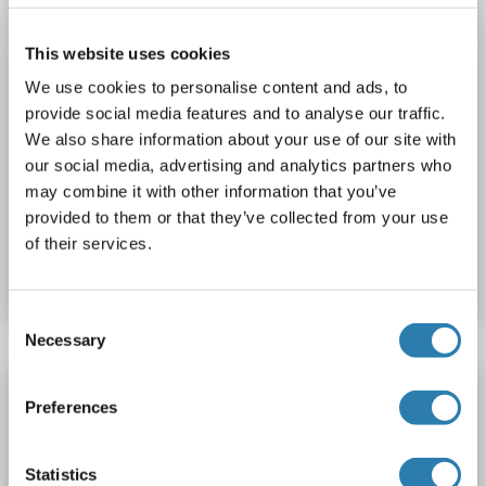
This website uses cookies
We use cookies to personalise content and ads, to
provide social media features and to analyse our traffic.
We also share information about your use of our site with
ELISA
our social media, advertising and analytics partners who
may combine it with other information that you’ve
provided to them or that they’ve collected from your use
N° du produit ABIN415716
of their services.
Fiche technique
Détails
Consent
Necessary
Selection
Olfactomedin 4 Kit ELISA
Preferences
OLFM4
Reactivité: Humain
Colorimetric
Sandwich ELISA
Cell Culture Supernatant, Cell Samples, Plasma, Serum, Tissue Lysate
Statistics