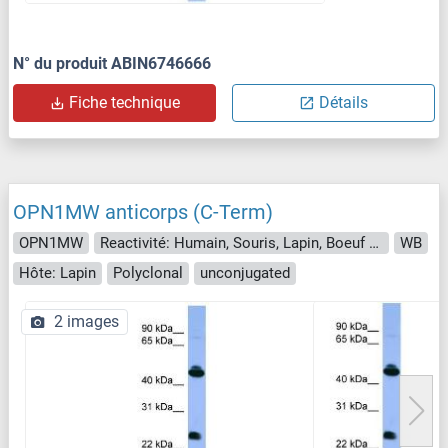
N° du produit ABIN6746666
Fiche technique
Détails
OPN1MW anticorps (C-Term)
OPN1MW
Reactivité: Humain, Souris, Lapin, Boeuf (Vache), Chien, Chévre, Cobaye, Cheval, Rat, Porc, Poisson zèbre (Danio rerio)
WB
Hôte: Lapin
Polyclonal
unconjugated
2 images