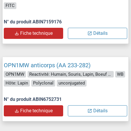
FITC
N° du produit ABIN7159176
Fiche technique
Détails
OPN1MW anticorps (AA 233-282)
OPN1MW
Reactivité: Humain, Souris, Lapin, Boeuf (Vache), Chien, Chévre, Cobaye, Cheval, Rat, Porc, Poisson zèbre (Danio rerio), Singe, Roussette (Chauve-souris), Poulet, Hamster
WB
Hôte: Lapin
Polyclonal
unconjugated
N° du produit ABIN6752731
Fiche technique
Détails