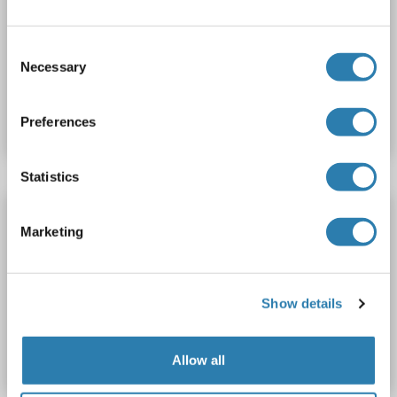
OPN1MW
Reactivité: Humain
WB, FACS, ELISA
Hôte: Lapin
Polyclonal
Biotin
Consent
Necessary
Selection
N° du produit ABIN1919430
Fiche technique
Détails
Preferences
Statistics
OPN1MW anticorps (AA 21-50) (APC)
Marketing
OPN1MW
Reactivité: Humain
WB, FACS, ELISA
Hôte: Lapin
Polyclonal
APC
Show details
N° du produit ABIN1919428
Fiche technique
Détails
Allow all