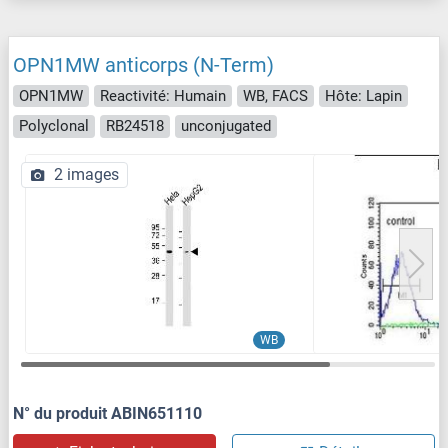
OPN1MW anticorps (N-Term)
OPN1MW
Reactivité: Humain
WB, FACS
Hôte: Lapin
Polyclonal
RB24518
unconjugated
2 images
WB
N° du produit ABIN651110