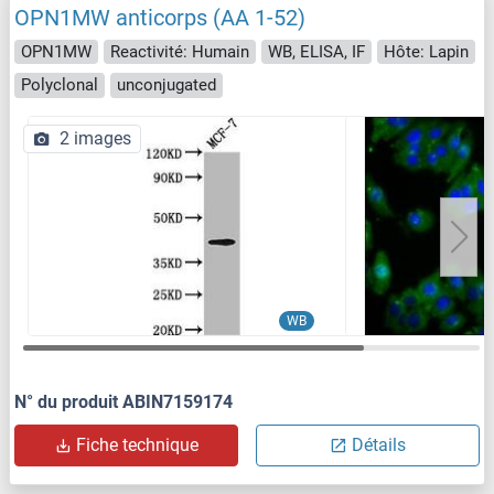
OPN1MW anticorps (AA 1-52)
OPN1MW
Reactivité: Humain
WB, ELISA, IF
Hôte: Lapin
Polyclonal
unconjugated
2 images
WB
N° du produit ABIN7159174
Fiche technique
Détails