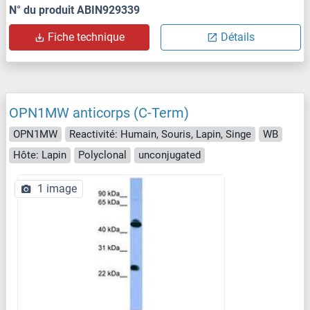
N° du produit ABIN929339
Fiche technique
Détails
OPN1MW anticorps (C-Term)
OPN1MW
Reactivité: Humain, Souris, Lapin, Singe
WB
Hôte: Lapin
Polyclonal
unconjugated
1 image