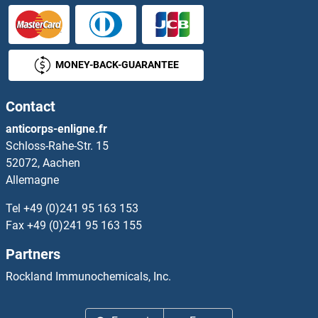
OPTN Anticorps
OR10A4 Anticorps
MONEY-BACK-GUARANTEE
OR10A5 Anticorps
Contact
OR10A6 Anticorps
anticorps-enligne.fr
Schloss-Rahe-Str. 15
OR10A7 Anticorps
52072, Aachen
Allemagne
OR10AD1 Anticorps
Tel
+49 (0)241 95 163 153
OR10AG1 Anticorps
Fax
+49 (0)241 95 163 155
Partners
OR10C1 Anticorps
Rockland Immunochemicals, Inc.
OR10G2 Anticorps