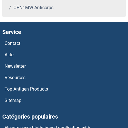
OPN1MW Anticorps
Oncomodulin Anticorps
OMG Anticorps
Service
OMA1 Zinc Metallopeptidase Homolog Anticorps
Contact
OLR1 Anticorps
Aide
Newsletter
Oligosaccharyltransferase Complex Subunit Anticorps
Resources
Oligophrenin 1 Anticorps
Top Antigen Products
OLIG3 Anticorps
Sitemap
OLIG2 Anticorps
Catégories populaires
OLIG1 Anticorps
Elevate every biotin-based application with