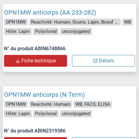
OPN1MW anticorps (AA 233-282)
OPN1MW
Reactivité: Humain, Souris, Lapin, Boeuf (Vache), Chien, Chévre, Cobaye, Cheval, Rat, Porc, Singe, Roussette (Chauve-souris), Poulet, Hamster
WB
Hôte: Lapin
Polyclonal
unconjugated
N° du produit ABIN6748866
Fiche technique
Détails
OPN1MW anticorps (N-Term)
OPN1MW
Reactivité: Humain
WB, FACS, ELISA
Hôte: Lapin
Polyclonal
unconjugated
N° du produit ABIN2319386