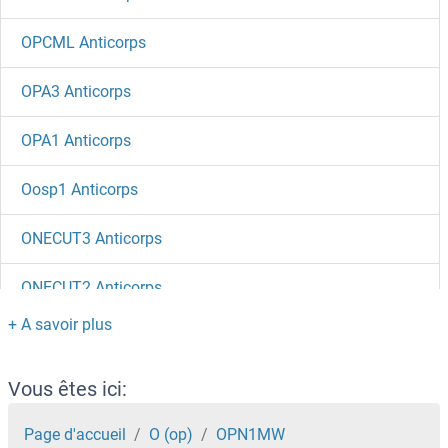
OPCML Anticorps
OPA3 Anticorps
OPA1 Anticorps
Oosp1 Anticorps
ONECUT3 Anticorps
ONECUT2 Anticorps
One Cut Homeobox 1 Anticorps
Oncostatin M Receptor Anticorps
Vous êtes ici:
Oncostatin M Anticorps
Page d'accueil
O (op)
OPN1MW