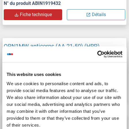
N° du produit ABIN1919432
Fiche technique
Détails
OPN1MW anticorps (AA 21-50) (HRP)
OPN1MW
Reactivité: Humain
WB, FACS, ELISA
Hôte: Lapin
Polyclonal
HRP
This website uses cookies
N° du produit ABIN1919433
We use cookies to personalise content and ads, to
provide social media features and to analyse our traffic.
Fiche technique
Détails
We also share information about your use of our site with
our social media, advertising and analytics partners who
may combine it with other information that you’ve
provided to them or that they’ve collected from your use
OPN1MW anticorps (AA 21-50) (Biotin)
of their services.