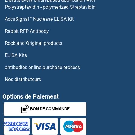
Polystreptavidin - polymerized Streptavidin.
Olfr545 Anticorps
AccuSignal™ Nuclease ELISA Kit
OPN1SW Anticorps
Rabbit RFP Antibody
OPN3 Anticorps
Rockland Original products
OPN4 Anticorps
ELISA Kits
antibodies online purchase process
OPN5 Anticorps
Nos distributeurs
OPRD1 Anticorps
Options de Paiement
OPRK1 Anticorps
BON DE COMMANDE
OPRL1 Anticorps
OPTC Anticorps