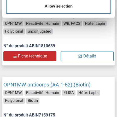
Allow selection
OPN1MW anticorps (AA 21-50)
OPN1MW
Reactivité: Humain
WB, FACS
Hôte: Lapin
Polyclonal
unconjugated
N° du produit ABIN1810639
Fiche technique
Détails
OPN1MW anticorps (AA 1-52) (Biotin)
OPN1MW
Reactivité: Humain
ELISA
Hôte: Lapin
Polyclonal
Biotin
N° du produit ABIN7159175