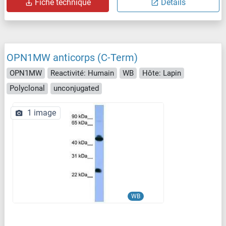
Fiche technique
Détails
OPN1MW anticorps (C-Term)
OPN1MW
Reactivité: Humain
WB
Hôte: Lapin
Polyclonal
unconjugated
1 image
WB