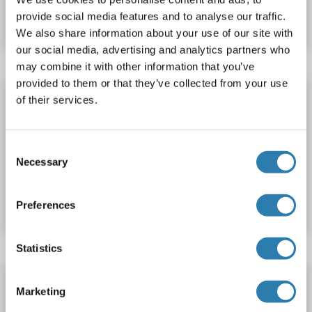
provide social media features and to analyse our traffic.
Fiche technique
Détails
We also share information about your use of our site with
our social media, advertising and analytics partners who
may combine it with other information that you’ve
provided to them or that they’ve collected from your use
OR10G3 Kit ELISA
of their services.
OR10G3
Reactivité: Porc
Colorimetric
Cell Culture Supernatant, Plasma, Serum, Tissue Homogenate
Consent
Necessary
Selection
N° du produit ABIN1750672
Fiche technique
Détails
Preferences
Statistics
OR10G3 Kit ELISA
Marketing
OR10G3
Reactivité: Boeuf (Vache)
Colorimetric