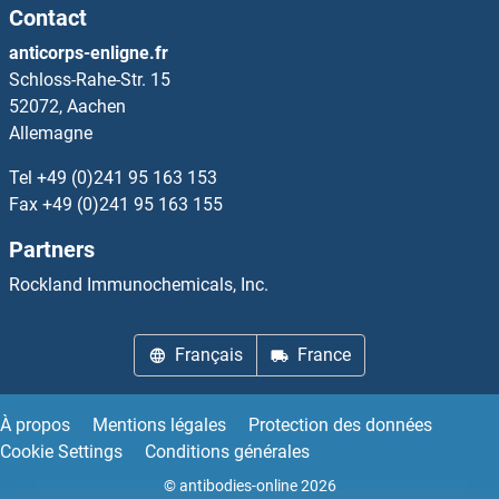
Contact
OR10K1 Kits ELISA
anticorps-enligne.fr
Schloss-Rahe-Str. 15
OR10P1 Kits ELISA
52072, Aachen
Allemagne
OR10Q1 Kits ELISA
Tel
+49 (0)241 95 163 153
OR10R2 Kits ELISA
Fax
+49 (0)241 95 163 155
Partners
OR10S1 Kits ELISA
Rockland Immunochemicals, Inc.
OR10T2 Kits ELISA
Français
France
OR10V1 Kits ELISA
OR10W1 Kits ELISA
À propos
Mentions légales
Protection des données
Cookie Settings
Conditions générales
OR10X1 Kits ELISA
© antibodies-online 2026