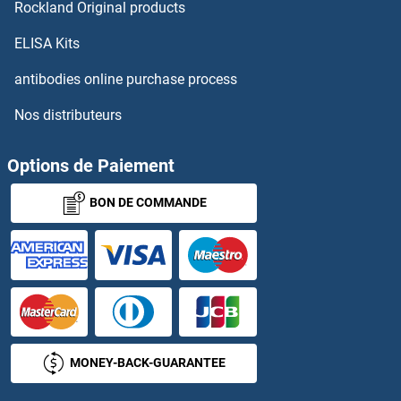
Rockland Original products
OR10G8 Kits ELISA
ELISA Kits
antibodies online purchase process
OR10G9 Kits ELISA
Nos distributeurs
OR10H1 Kits ELISA
Options de Paiement
OR10H2 Kits ELISA
BON DE COMMANDE
OR10H3 Kits ELISA
OR10H4 Kits ELISA
OR10H5 Kits ELISA
OR10J1 Kits ELISA
MONEY-BACK-GUARANTEE
OR10J5 Kits ELISA