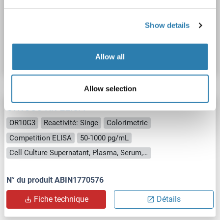
Cell Culture Supernatant, Plasma, Serum, Tissue Homogenate
Show details
N° du produit ABIN1771800
Fiche technique
Détails
Allow all
Allow selection
OR10G3 Kit ELISA
OR10G3
Reactivité: Singe
Colorimetric
Competition ELISA
50-1000 pg/mL
Cell Culture Supernatant, Plasma, Serum, Tissue Homogenate
N° du produit ABIN1770576
Fiche technique
Détails