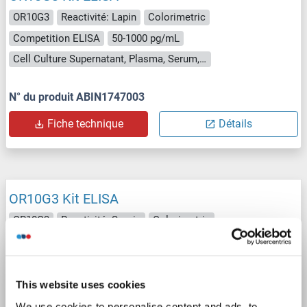
OR10G3
Reactivité: Lapin
Colorimetric
Competition ELISA
50-1000 pg/mL
Cell Culture Supernatant, Plasma, Serum, Tissue Homogenate
N° du produit ABIN1747003
Fiche technique
Détails
OR10G3 Kit ELISA
OR10G3
Reactivité: Souris
Colorimetric
Competition ELISA
50-1000 pg/mL
Cell Culture Supernatant, Plasma, Serum, Tissue Homogenate
This website uses cookies
N° du produit ABIN1745781
We use cookies to personalise content and ads, to