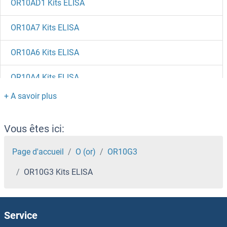
OR10AD1 Kits ELISA
OR10A7 Kits ELISA
OR10A6 Kits ELISA
OR10A4 Kits ELISA
OR10A3 Kits ELISA
OPTN Kits ELISA
Vous êtes ici:
OPTC Kits ELISA
Page d'accueil
O (or)
OR10G3
OR10G3 Kits ELISA
OPRL1 Kits ELISA
OPRK1 Kits ELISA
Service
OPRD1 Kits ELISA