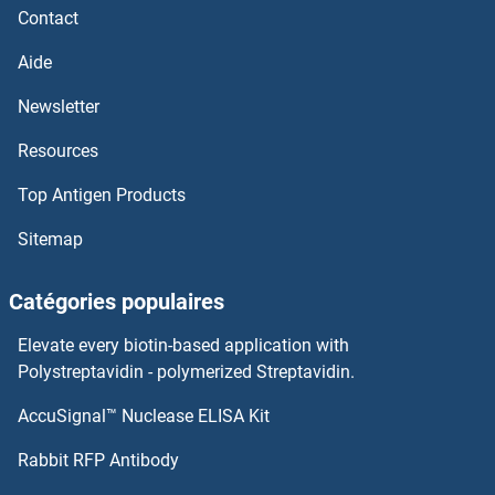
Contact
OPN4 Kits ELISA
Aide
Newsletter
OPN1MW Kits ELISA
Resources
OPLAH Kits ELISA
Top Antigen Products
ONECUT2 Kits ELISA
Sitemap
One Cut Homeobox 1 Kits ELISA
Catégories populaires
Oncostatin M Receptor Kits ELISA
Elevate every biotin-based application with
Polystreptavidin - polymerized Streptavidin.
Oncostatin M Kits ELISA
AccuSignal™ Nuclease ELISA Kit
OR10G4 Kits ELISA
Rabbit RFP Antibody
OR10G7 Kits ELISA