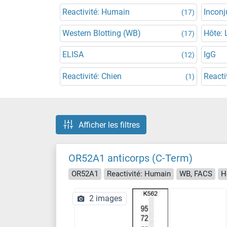
Reactivité: Humain
Incon
(17)
Western Blotting (WB)
Hôte: 
(17)
ELISA
IgG
(12)
Reactivité: Chien
Reacti
(1)
Afficher les filtres
OR52A1 anticorps (C-Term)
OR52A1
Reactivité: Humain
WB, FACS
H
2 images