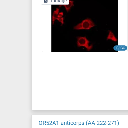
1 image
IF/ICC
OR52A1 anticorps (AA 222-271)