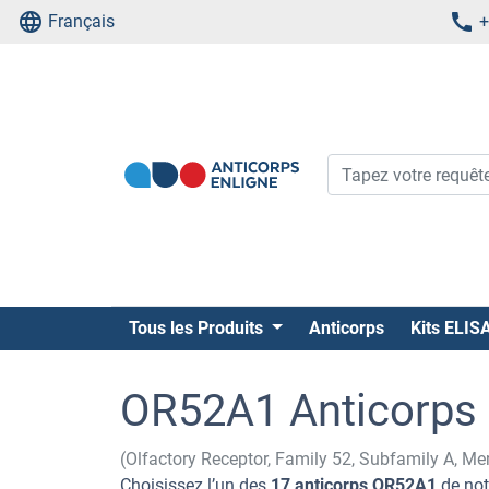
Français
+
Tous les Produits
Anticorps
Kits ELIS
OR52A1 Anticorps
(Olfactory Receptor, Family 52, Subfamily A, 
Choisissez l’un des
17 anticorps OR52A1
de not