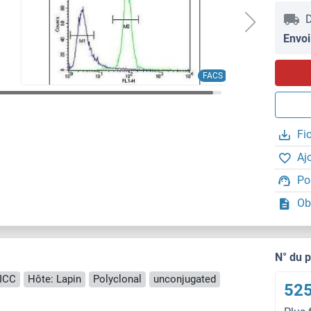
D
Envoi
FACS
Fi
Aj
Po
Ob
N° du 
 ICC
Hôte: Lapin
Polyclonal
unconjugated
525