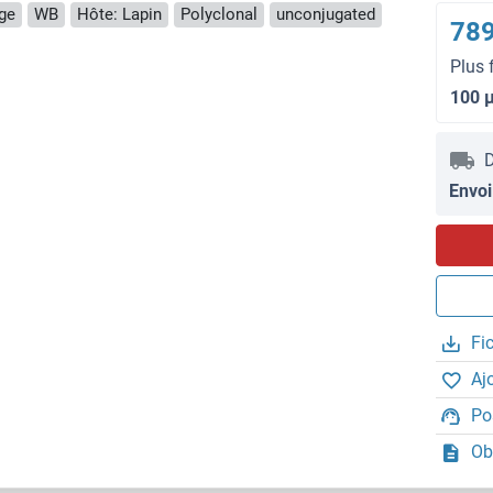
nge
WB
Hôte: Lapin
Polyclonal
unconjugated
789
Plus 
100 
D
Envoi
Fi
Aj
Po
Ob