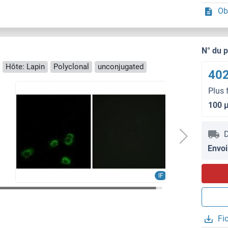
Ob
N° du 
Hôte: Lapin
Polyclonal
unconjugated
402
Plus 
100 
D
Envoi
IF
Fi