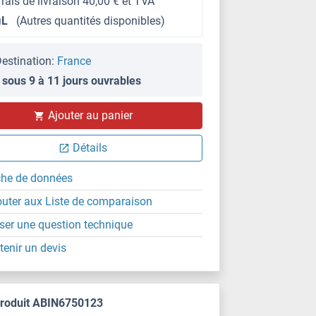
frais de livraison 40,00 € et TVA
μL
(Autres quantités disponibles)
estination:
France
 sous 9 à 11 jours ouvrables
Ajouter au panier
Détails
che de données
outer aux Liste de comparaison
ser une question technique
tenir un devis
produit ABIN6750123