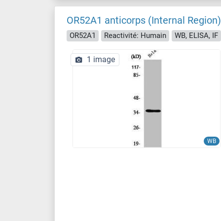
OR52A1 anticorps (Internal Region)
OR52A1
Reactivité: Humain
WB, ELISA, IF
1 image
WB