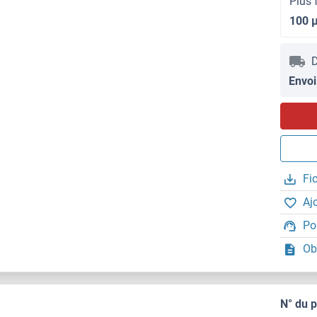
Plus 
100 
D
Envoi
Fi
Aj
Po
Ob
N° du 