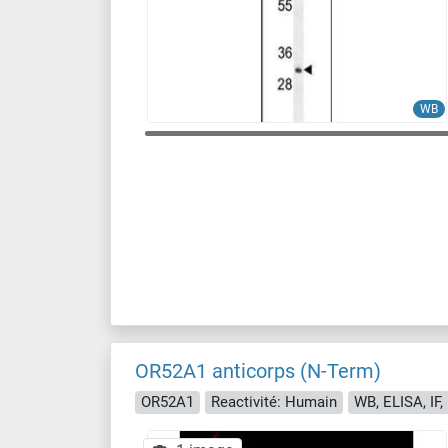
WB
OR52A1 anticorps (N-Term)
OR52A1
Reactivité: Humain
WB, ELISA, IF,