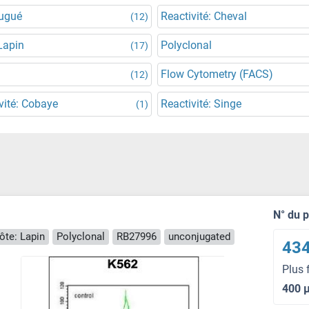
jugué
Reactivité: Cheval
(12)
Lapin
Polyclonal
(17)
Flow Cytometry (FACS)
(12)
vité: Cobaye
Reactivité: Singe
(1)
N° du 
ôte: Lapin
Polyclonal
RB27996
unconjugated
434
Plus 
400 