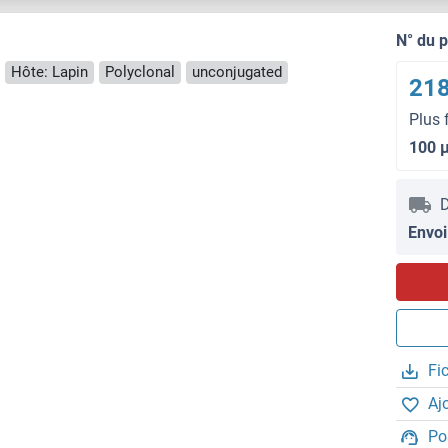
N° du 
Hôte: Lapin
Polyclonal
unconjugated
218
Plus 
100 
D
Envoi
Fi
Aj
Po