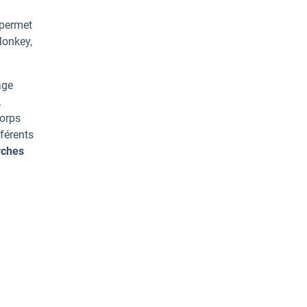
 permet
Monkey,
age
.
corps
férents
rches