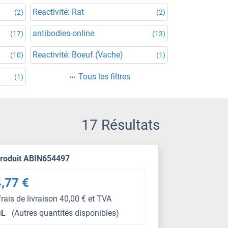
Reactivité: Rat
(2)
(2)
antibodies-online
(17)
(13)
Reactivité: Boeuf (Vache)
(10)
(1)
Tous les filtres
(1)
17 Résultats
produit ABIN654497
,77 €
frais de livraison 40,00 € et TVA
μL
(Autres quantités disponibles)