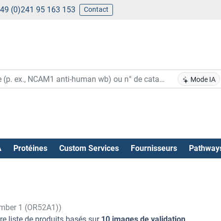
49 (0)241 95 163 153
Contact
Mode IA
A
Protéines
Custom Services
Fournisseurs
Pathway
Member 1 (OR52A1))
re liste de produits basés sur
10 images de validation
.