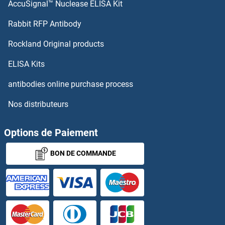
AccuSignal™ Nuclease ELISA Kit
Orthodenticle Homeobox 2 Anticorps
Rabbit RFP Antibody
OS9 Anticorps
Rockland Original products
OSBP Anticorps
ELISA Kits
antibodies online purchase process
OSBP2 Anticorps
Nos distributeurs
OSBPL10 Anticorps
Options de Paiement
OSBPL11 Anticorps
BON DE COMMANDE
OSBPL1A Anticorps
OSBPL2 Anticorps
OSBPL3 Anticorps