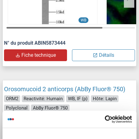
WB
N° du produit ABIN5873444
Fiche technique
Détails
Orosomucoid 2 anticorps (AbBy Fluor® 750)
ORM2
Reactivité: Humain
WB, IF (p)
Hôte: Lapin
Polyclonal
AbBy Fluor® 750
N° du produit ABIN5008052
Fiche technique
Détails