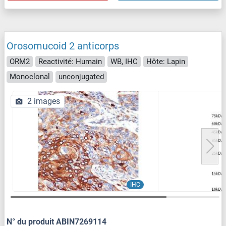
Orosomucoid 2 anticorps
ORM2
Reactivité: Humain
WB, IHC
Hôte: Lapin
Monoclonal
unconjugated
2 images
IHC
N° du produit ABIN7269114