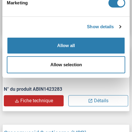
Marketing
N° du produit ABIN1423284
Fiche technique
Détails
Show details
Allow all
Orosomucoid 2 anticorps (Cy3)
ORM2
Reactivité: Humain
WB, IF (p)
Hôte: Lapin
Allow selection
Polyclonal
Cy3
N° du produit ABIN1423283
Fiche technique
Détails