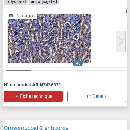
Polyclonal
unconjugated
7 images
IHC
N° du produit ABIN7436921
Fiche technique
Détails
Orosomucoid 2 anticorps