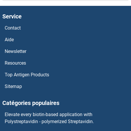
ORC5 Anticorps
Service
ORC4 Anticorps
Contact
ORC3 Anticorps
Aide
Newsletter
ORC2 Anticorps
Resources
ORC1 Anticorps
Top Antigen Products
ORAI3 Anticorps
Sitemap
ORAI2 Anticorps
Catégories populaires
ORAI1 Anticorps
Elevate every biotin-based application with
Polystreptavidin - polymerized Streptavidin.
OR9Q2 Anticorps