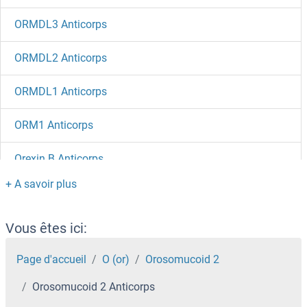
ORMDL3 Anticorps
ORMDL2 Anticorps
ORMDL1 Anticorps
ORM1 Anticorps
Orexin B Anticorps
Orexin A Anticorps
Orexin Anticorps
Vous êtes ici:
ORCTL-2/SLC22A18 Anticorps
Page d'accueil
O (or)
Orosomucoid 2
Orosomucoid 2 Anticorps
ORC6 Anticorps