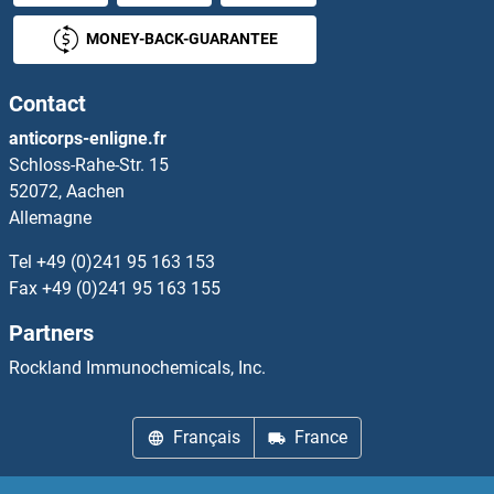
OSBPL5 Anticorps
MONEY-BACK-GUARANTEE
OSBPL6 Anticorps
Contact
OSBPL7 Anticorps
anticorps-enligne.fr
Schloss-Rahe-Str. 15
OSBPL8 Anticorps
52072, Aachen
Allemagne
OSBPL9 Anticorps
Tel
+49 (0)241 95 163 153
OSCAR Anticorps
Fax
+49 (0)241 95 163 155
Partners
OSCP1 Anticorps
Rockland Immunochemicals, Inc.
OSGEP Anticorps
Français
France
OSGEPL1 Anticorps