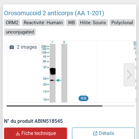
Orosomucoid 2 anticorps (AA 1-201)
ORM2
Reactivité: Humain
WB
Hôte: Souris
Polyclonal
unconjugated
2 images
WB
N° du produit ABIN518545
Fiche technique
Détails