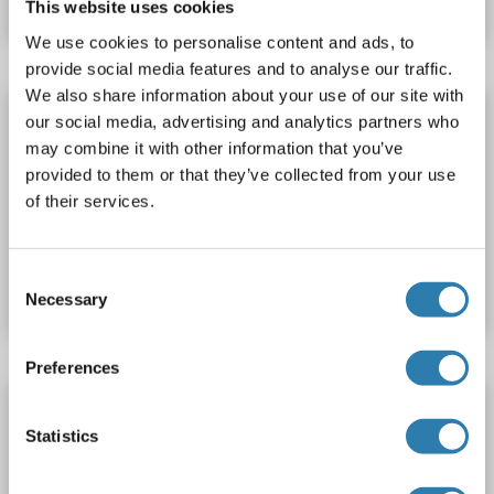
This website uses cookies
We use cookies to personalise content and ads, to
provide social media features and to analyse our traffic.
We also share information about your use of our site with
Orosomucoid 2 anticorps (AbBy Fluor® 680)
our social media, advertising and analytics partners who
may combine it with other information that you’ve
ORM2
Reactivité: Humain
WB, IF (p)
Hôte: Lapin
provided to them or that they’ve collected from your use
Polyclonal
AbBy Fluor® 680
of their services.
N° du produit ABIN5008051
Consent
Fiche technique
Détails
Necessary
Selection
Preferences
Orosomucoid 2 anticorps (Cy5)
Statistics
ORM2
Reactivité: Humain
WB, IF (p)
Hôte: Lapin
Polyclonal
Cy5