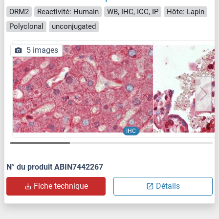
ORM2
Reactivité: Humain
WB, IHC, ICC, IP
Hôte: Lapin
Polyclonal
unconjugated
5 images
IHC
N° du produit ABIN7442267
Fiche technique
Détails