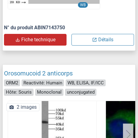
WB
N° du produit ABIN7143750
Fiche technique
Détails
Orosomucoid 2 anticorps
ORM2
Reactivité: Humain
WB, ELISA, IF/ICC
Hôte: Souris
Monoclonal
unconjugated
2 images