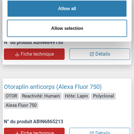
Otoraplin anticorps (Alexa Fluor 647)
Allow all
OTOR
Reactivité: Humain
Hôte: Lapin
Polyclonal
Alexa Fluor 647
Allow selection
N° du produit ABIN6849150
Fiche technique
Détails
Otoraplin anticorps (Alexa Fluor 750)
OTOR
Reactivité: Humain
Hôte: Lapin
Polyclonal
Alexa Fluor 750
N° du produit ABIN6865213
Fiche technique
Détails