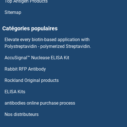
Top Antigen Products
OSGIN1 Anticorps
Sitemap
OSGEPL1 Anticorps
Catégories populaires
OSGEP Anticorps
Elevate every biotin-based application with
Polystreptavidin - polymerized Streptavidin.
OSCP1 Anticorps
AccuSignal™ Nuclease ELISA Kit
Otospiralin Anticorps
Rabbit RFP Antibody
OTP Anticorps
Rockland Original products
OTU Domain Containing 5 Anticorps
ELISA Kits
antibodies online purchase process
OTU Domain, Ubiquitin Aldehyde Binding 1 Anticorps
Nos distributeurs
OTUB2 Anticorps