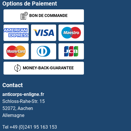
Options de Paiement
OTUD1 Anticorps
BON DE COMMANDE
OTUD4 Anticorps
OTUD6A Anticorps
OTUD6B Anticorps
OTUD7A Anticorps
MONEY-BACK-GUARANTEE
OTUD7B Anticorps
Contact
OTX1 Anticorps
anticorps-enligne.fr
Schloss-Rahe-Str. 15
Ovalbumin Anticorps
52072, Aachen
Allemagne
OVCA2 Anticorps
Tel
+49 (0)241 95 163 153