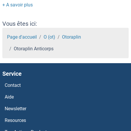
Osteopontin Anticorps
Osteomodulin Anticorps
Vous êtes ici:
Osteocrin Anticorps
Page d'accueil
O (ot)
Otoraplin
Otoraplin Anticorps
Osteocalcin Anticorps
Osteoactivin Anticorps
Service
OST alpha Anticorps
Contact
OSR2 Anticorps
Aide
Newsletter
OSR1 Anticorps
Resources
OSGIN2 Anticorps