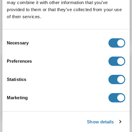
Biotin
may combine it with other information that you’ve
provided to them or that they’ve collected from your use
of their services.
N° du produit ABIN6881276
Fiche technique
Détails
Consent
Necessary
Selection
Otoraplin anticorps (Alexa Fluor 680)
Preferences
OTOR
Reactivité: Humain
Hôte: Lapin
Polyclonal
Alexa Fluor 680
Statistics
N° du produit ABIN6913402
Marketing
Fiche technique
Détails
Show details