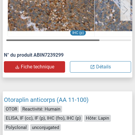
IHC (p)
N° du produit ABIN7239299
Fiche technique
Détails
Otoraplin anticorps (AA 11-100)
OTOR
Reactivité: Humain
ELISA, IF (cc), IF (p), IHC (fro), IHC (p)
Hôte: Lapin
Polyclonal
unconjugated