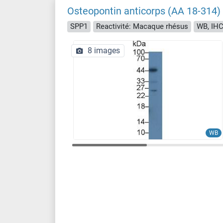
Osteopontin anticorps (AA 18-314)
SPP1
Reactivité: Macaque rhésus
WB, IHC,
8 images
WB