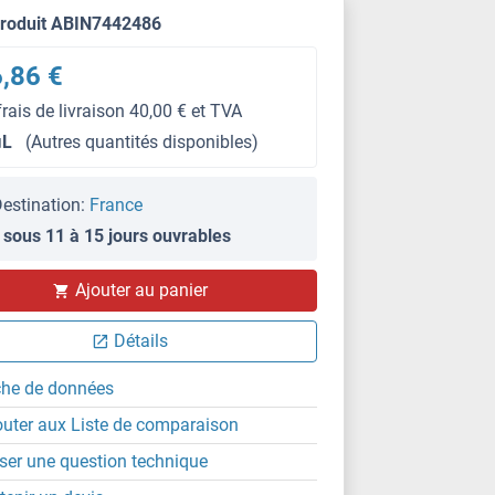
produit ABIN7442486
,86 €
frais de livraison 40,00 € et TVA
μL
(Autres quantités disponibles)
estination:
France
 sous 11 à 15 jours ouvrables
IHC
Ajouter au panier
Détails
che de données
outer aux Liste de comparaison
ser une question technique