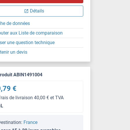
Détails
che de données
outer aux Liste de comparaison
ser une question technique
tenir un devis
produit ABIN1491004
,79 €
frais de livraison 40,00 € et TVA
μL
estination:
France