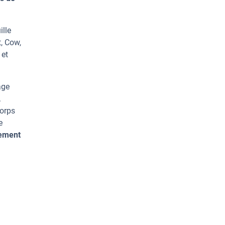
ille
, Cow,
 et
age
.
corps
e
tement