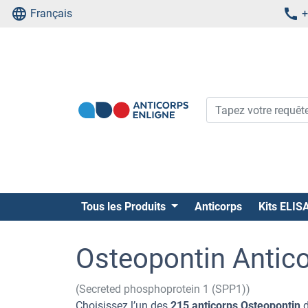
Français
+
Tous les Produits
Anticorps
Kits ELIS
Osteopontin Antic
(Secreted phosphoprotein 1 (SPP1))
Choisissez l’un des
215 anticorps Osteopontin
d