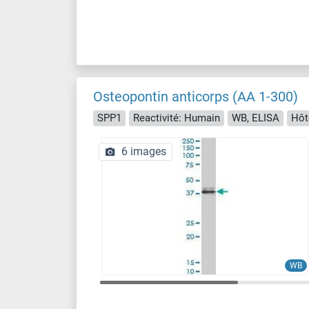
Osteopontin anticorps (AA 1-300)
SPP1
Reactivité: Humain
WB, ELISA
Hôt
6 images
WB