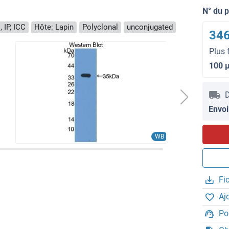
N° du 
 IP, ICC
Hôte: Lapin
Polyclonal
unconjugated
346
Plus 
100 
D
Envoi
WB
Fi
Aj
Po