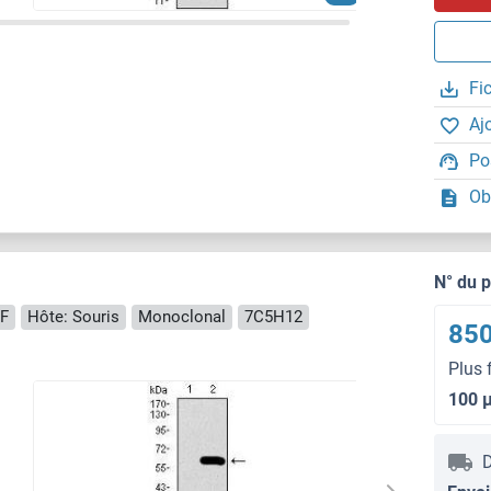
Fi
Aj
Po
Ob
N° du 
IF
Hôte: Souris
Monoclonal
7C5H12
850
Plus 
100 
D