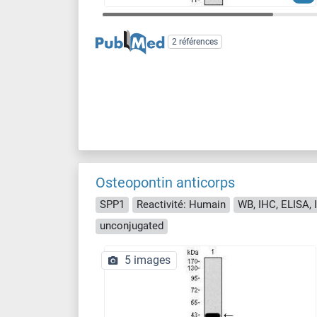
2 références
Osteopontin anticorps
SPP1
Reactivité: Humain
WB, IHC, ELISA, 
unconjugated
5 images