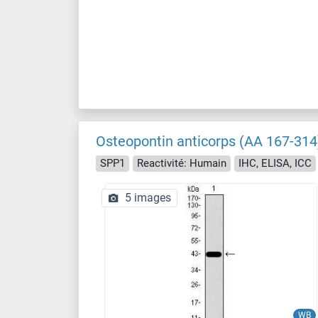
Osteopontin anticorps (AA 167-314
SPP1
Reactivité: Humain
IHC, ELISA, ICC
5 images
WB