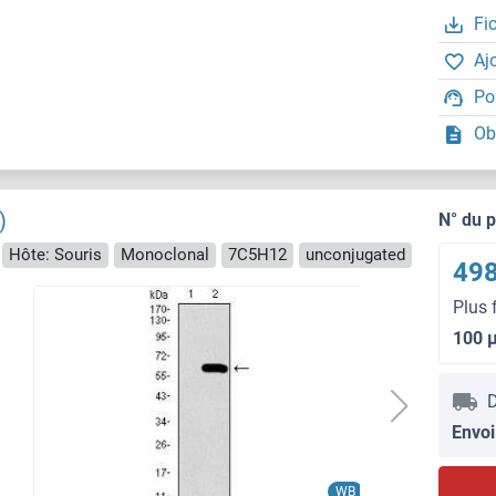
Fi
Aj
Po
Ob
)
N° du 
Hôte: Souris
Monoclonal
7C5H12
unconjugated
498
Plus 
100 
D
Envoi
WB