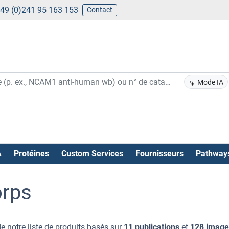
49 (0)241 95 163 153
Contact
Mode IA
A
Protéines
Custom Services
Fournisseurs
Pathway
orps
e notre liste de produits basés sur
11 publications
et
128 image