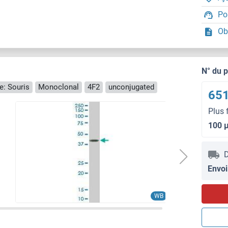
Po
Ob
N° du 
e: Souris
Monoclonal
4F2
unconjugated
651
Plus 
100 
D
Envoi
WB