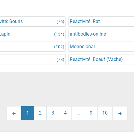
vité: Souris
Reactivité: Rat
(76)
Lapin
antibodies-online
(134)
Monoclonal
(102)
Reactivité: Boeuf (Vache)
(73)
1
2
3
4
…
9
10