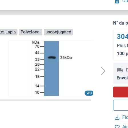
Ob
N° du 
e: Lapin
Polyclonal
unconjugated
304
Plus 
100 
D
Envoi
WB
Fi
Aj