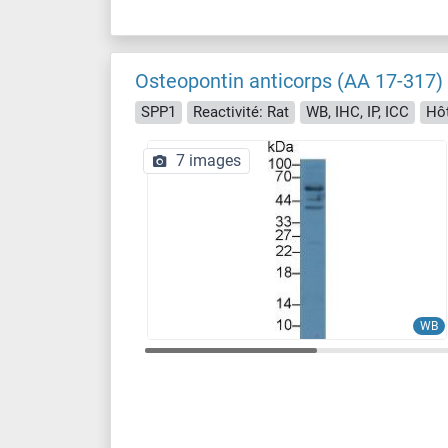
Osteopontin anticorps (AA 17-317)
SPP1
Reactivité: Rat
WB, IHC, IP, ICC
Hôt
7 images
WB