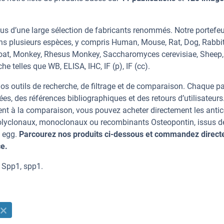
us d’une large sélection de fabricants renommés. Notre portefeu
ns plusieurs espèces, y compris Human, Mouse, Rat, Dog, Rabbit
 Goat, Monkey, Rhesus Monkey, Saccharomyces cerevisiae, Sheep,
e telles que WB, ELISA, IHC, IF (p), IF (cc).
os outils de recherche, de filtrage et de comparaison. Chaque p
ées, des références bibliographiques et des retours d’utilisateurs
nt à la comparaison, vous pouvez acheter directement les anti
 polyclonaux, monoclonaux ou recombinants Osteopontin, issus d
n egg.
Parcourez nos produits ci-dessous et commandez direc
ce.
 Spp1, spp1.