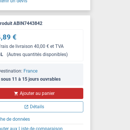
tenir un devis
produit ABIN7443842
,89 €
frais de livraison 40,00 € et TVA
μL
(Autres quantités disponibles)
estination:
France
 sous 11 à 15 jours ouvrables
IHC
Ajouter au panier
Détails
che de données
outer aux Liste de comparaison