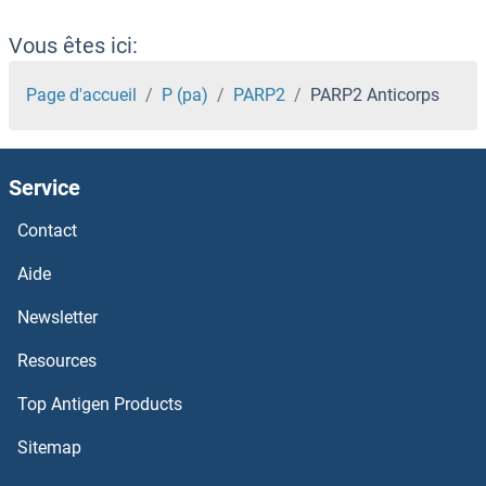
Parkinson Protein 7 Anticorps
Vous êtes ici:
Parkin Anticorps
Page d'accueil
P (pa)
PARP2
PARP2 Anticorps
PARG1 Anticorps
Service
PARG Anticorps
Contact
PARD6G Anticorps
Aide
PARD6B Anticorps
Newsletter
Resources
PARD6A Anticorps
Top Antigen Products
PARD3B Anticorps
Sitemap
PARD3 Anticorps