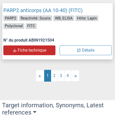
PARP2 anticorps (AA 10-40) (FITC)
PARP2
Reactivité: Souris
WB, ELISA
Hôte: Lapin
Polyclonal
FITC
N° du produit ABIN1921504
Fiche technique
Détails
1
2
3
4
Target information, Synonyms, Latest
references