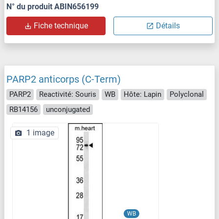
N° du produit ABIN656199
Fiche technique
Détails
PARP2 anticorps (C-Term)
PARP2
Reactivité: Souris
WB
Hôte: Lapin
Polyclonal
RB14156
unconjugated
1 image
WB