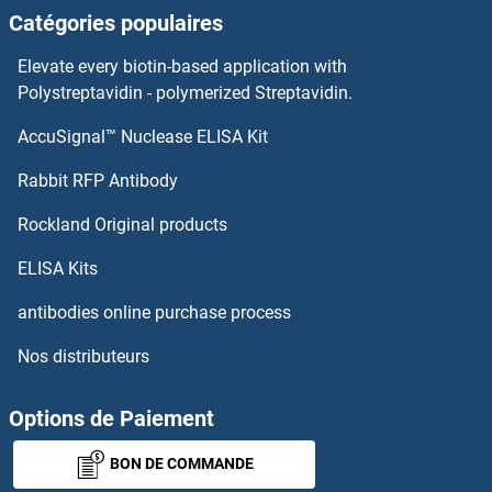
Catégories populaires
Parathyroid Hormone 2 Receptor Anticorps
Elevate every biotin-based application with
Parathyroid Hormone 2 Anticorps
Polystreptavidin - polymerized Streptavidin.
AccuSignal™ Nuclease ELISA Kit
Parathymosin Anticorps
Rabbit RFP Antibody
PARP3 Anticorps
Rockland Original products
PARP4 Anticorps
ELISA Kits
PARP9 Anticorps
antibodies online purchase process
Nos distributeurs
PARPBP Anticorps
PARS2 Anticorps
Options de Paiement
BON DE COMMANDE
Parvalbumin Anticorps