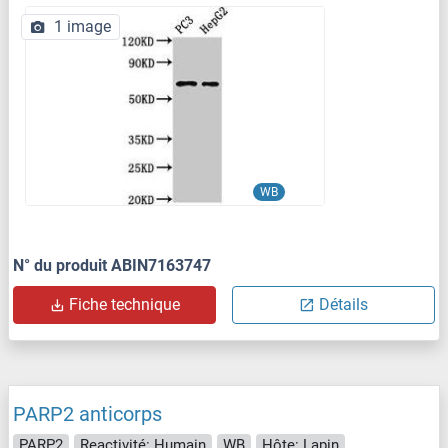
1 image
WB
N° du produit ABIN7163747
Fiche technique
Détails
PARP2 anticorps
PARP2
Reactivité: Humain
WB
Hôte: Lapin