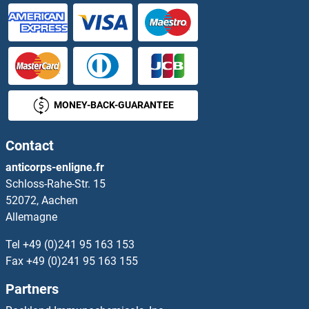
PARVG Anticorps
Parvin alpha Anticorps
Parvin, beta Anticorps
MONEY-BACK-GUARANTEE
PAS1C1 Anticorps
Contact
PASD1 Anticorps
anticorps-enligne.fr
Schloss-Rahe-Str. 15
PASK Anticorps
52072, Aachen
Allemagne
Patched 1 Anticorps
Tel
+49 (0)241 95 163 153
Patched 2 Anticorps
Fax
+49 (0)241 95 163 155
Partners
PATE4 Anticorps