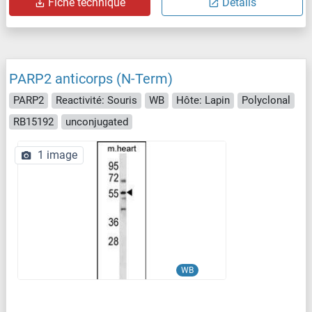
Fiche technique
Détails
PARP2 anticorps (N-Term)
PARP2
Reactivité: Souris
WB
Hôte: Lapin
Polyclonal
RB15192
unconjugated
1 image
WB