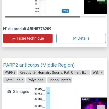
WB
N° du produit ABIN5776209
Fiche technique
Détails
PARP2 anticorps (Middle Region)
PARP2
Reactivité: Humain, Souris, Rat, Chien, Boeuf (Vache), Cheval, Lapin, Cobaye
WB, IF
Hôte: Lapin
Polyclonal
unconjugated
3 images