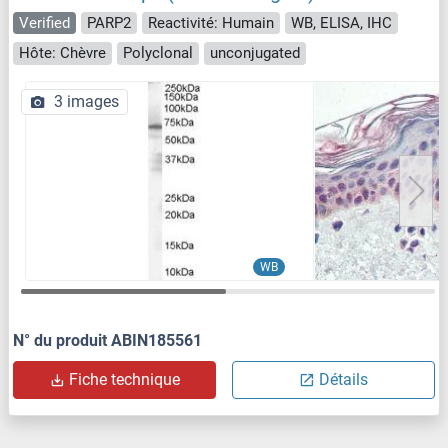
Verified
PARP2
Reactivité: Humain
WB, ELISA, IHC
Hôte: Chèvre
Polyclonal
unconjugated
3 images
WB
N° du produit ABIN185561
Fiche technique
Détails