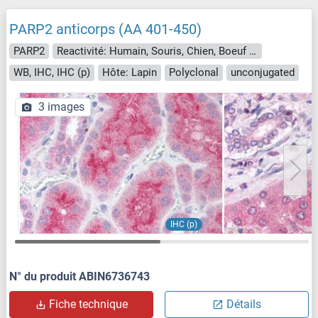
PARP2 anticorps (AA 401-450)
PARP2
Reactivité: Humain, Souris, Chien, Boeuf (Vache), Cheval, Lapin, Porc
WB, IHC, IHC (p)
Hôte: Lapin
Polyclonal
unconjugated
3 images
IHC (p)
N° du produit ABIN6736743
Fiche technique
Détails