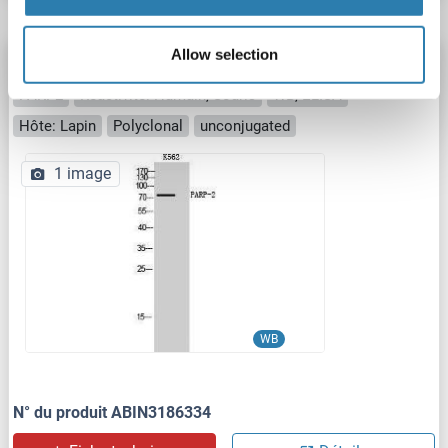
Allow selection
PARP2 anticorps (Internal Region)
PARP2
Reactivité: Humain, Souris
WB, ELISA
Hôte: Lapin
Polyclonal
unconjugated
1 image
WB
N° du produit ABIN3186334