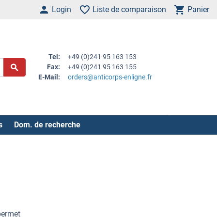
Login
Liste de comparaison
Panier
Tel:
+49 (0)241 95 163 153
Fax:
+49 (0)241 95 163 155
E-Mail:
orders@anticorps-enligne.fr
s
Dom. de recherche
permet