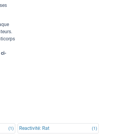
rses
haque
teurs.
ticorps
ci-
Reactivité: Rat
(1)
(1)