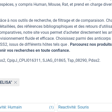
espèces, y compris Human, Mouse, Rat, et prend en charge dive
âce à nos outils de recherche, de filtrage et de comparaison. C
taillées, des références bibliographiques et des retours d’utilisa
mparatives, notre site vous permet d’acheter directement les an
visionnement fluide et efficace. Choisissez parmi des anticorps
2, issus de différents hôtes tels que .
Parcourez nos produits 
ir vos recherches en toute confiance.
dss2, CpipJ_CPIJ016311, SJAG_01865, Tsp_08290, Pdss2.
"ELISA"
vité: Humain
Reactivité: Souris
(1)