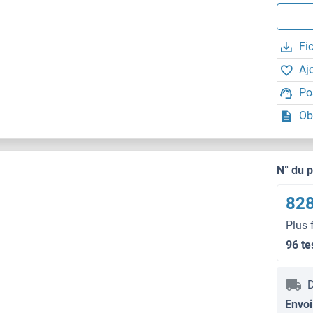
Fi
Aj
Po
Ob
N° du 
828
Plus 
96 te
D
Envoi