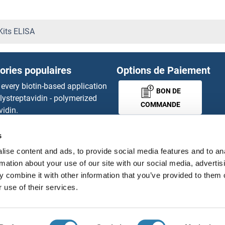
PEBP1 Kits ELISA
PEBP4 Kits ELISA
its ELISA
PECR Kits ELISA
ories populaires
Options de Paiement
PEDF Kits ELISA
 every biotin-based application
BON DE
lystreptavidin - polymerized
PEF1 Kits ELISA
COMMANDE
vidin.
gnal™ Nuclease ELISA Kit
PEG10 Kits ELISA
 RFP Antibody
s
MONEY-BACK-
d Original products
Pellino 1 Kits ELISA
ise content and ads, to provide social media features and to an
its
GUARANTEE
rmation about your use of our site with our social media, advertis
ies online purchase process
Pellino 3 Kits ELISA
 combine it with other information that you’ve provided to them o
tributeurs
 use of their services.
PEMT Kits ELISA
Français
France
PEN2 Kits ELISA