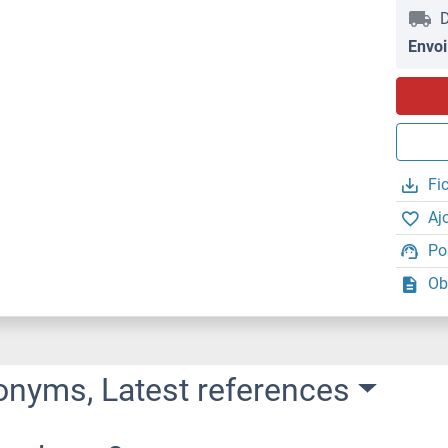
D
Envoi
Fi
Aj
Po
Ob
onyms, Latest references