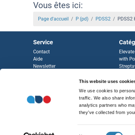
PDIA4 Kits ELISA
Vous êtes ici:
PDIA3 Kits ELISA
Page d'accueil
P (pd)
PDSS2
PDSS2 K
PDIA2 Kits ELISA
Service
Catég
PDHX Kits ELISA
Contact
Elevate
Aide
with Po
PDHB Kits ELISA
Newsletter
Strepta
Resources
AccuSi
PDHA2 Kits ELISA
Top Antigen Products
Rabbit
This website uses cookie
Sitemap
Rocklan
PDGFRL Kits ELISA
We use cookies to personal
ELISA K
traffic. We also share info
antibod
PDGFRB Kits ELISA
analytics partners who may
Nos dis
they’ve collected from your
PDGFRA Kits ELISA
Consent
PDGFD Kits ELISA