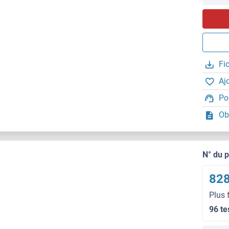
Fi
Aj
Po
Ob
N° du 
828
Plus 
96 te