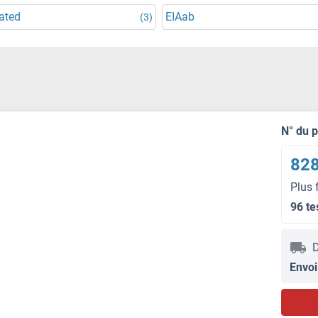
ated
EIAab
(3)
N° du 
828
Plus 
96 te
D
Envoi