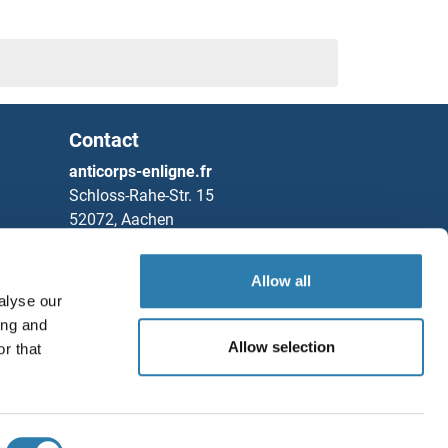
Contact
anticorps-enligne.fr
Schloss-Rahe-Str. 15
52072, Aachen
Allemagne
Allow all
Tel
+49 (0)241 95 163 153
alyse our
Fax
+49 (0)241 95 163 155
ing and
Partners
Allow selection
r that
Sauvegarder / Partager
Rockland Immunochemicals, Inc.
Chat with us!