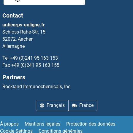
PDIA5 Kits ELISA
Contact
PDIA6 Kits ELISA
anticorps-enligne.fr
Schloss-Rahe-Str. 15
PDK1 Kits ELISA
52072, Aachen
Allemagne
PDK2 Kits ELISA
Tel
+49 (0)241 95 163 153
PDK4 Kits ELISA
Fax
+49 (0)241 95 163 155
Partners
PDLIM1 Kits ELISA
Rockland Immunochemicals, Inc.
PDLIM7 Kits ELISA
Français
France
PDP Kits ELISA
PDSS2 Kits ELISA
À propos
Mentions légales
Protection des données
Cookie Settings
Conditions générales