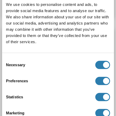
We use cookies to personalise content and ads, to
Fiche technique
Détails
provide social media features and to analyse our traffic.
We also share information about your use of our site with
our social media, advertising and analytics partners who
may combine it with other information that you’ve
PDGFD Kit ELISA
provided to them or that they’ve collected from your use
of their services.
PDGFD
Reactivité: Rat
Colorimetric
Sandwich ELISA
0.312 ng/mL - 20 ng/mL
Plasma, Serum
Consent
1 image
Necessary
Selection
Preferences
Statistics
ELISA
Marketing