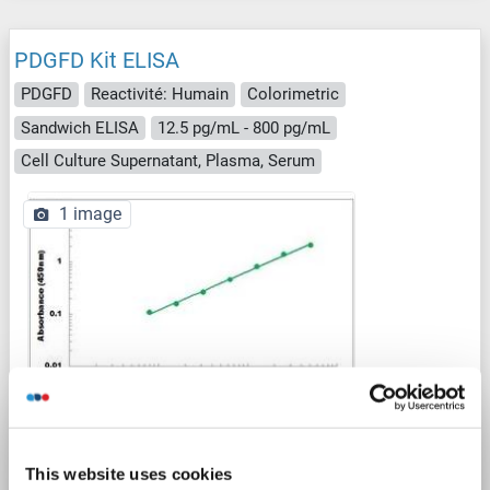
PDGFD Kit ELISA
PDGFD
Reactivité: Humain
Colorimetric
Sandwich ELISA
12.5 pg/mL - 800 pg/mL
Cell Culture Supernatant, Plasma, Serum
1 image
ELISA
This website uses cookies
N° du produit ABIN5526788