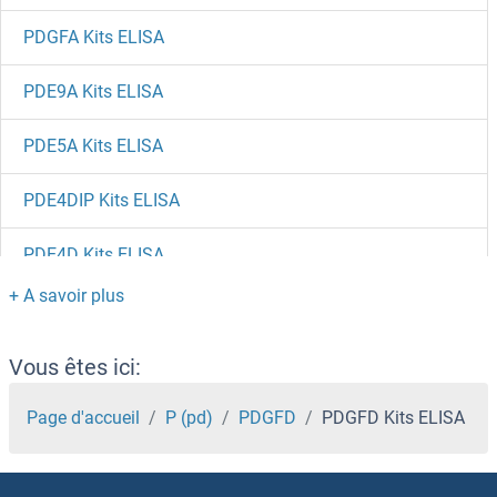
PDGFA Kits ELISA
PDE9A Kits ELISA
PDE5A Kits ELISA
PDE4DIP Kits ELISA
PDE4D Kits ELISA
PDE4B Kits ELISA
PDE3A Kits ELISA
Vous êtes ici:
PDE1C Kits ELISA
Page d'accueil
P (pd)
PDGFD
PDGFD Kits ELISA
PDE1A Kits ELISA