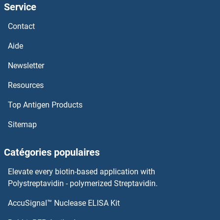
Service
PDE12 Kits ELISA
Contact
PDE10A Kits ELISA
Aide
PDCD6 Kits ELISA
Newsletter
Resources
PDCD5 Kits ELISA
Top Antigen Products
PDAP1 Kits ELISA
Sitemap
PD-L1 Kits ELISA
Catégories populaires
PCYOX1 Kits ELISA
Elevate every biotin-based application with
PCTP Kits ELISA
Polystreptavidin - polymerized Streptavidin.
AccuSignal™ Nuclease ELISA Kit
PCSK5 Kits ELISA