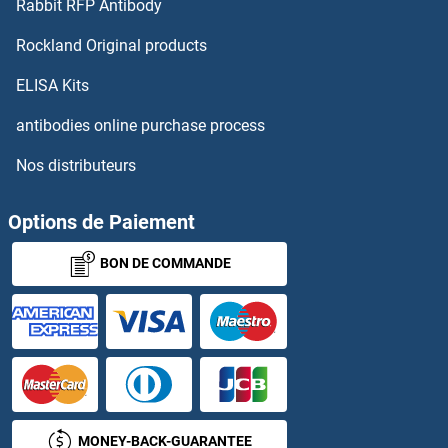
Rabbit RFP Antibody
PDGFRA Kits ELISA
Rockland Original products
PDGFRB Kits ELISA
ELISA Kits
PDGFRL Kits ELISA
antibodies online purchase process
Nos distributeurs
PDHA2 Kits ELISA
PDHB Kits ELISA
Options de Paiement
BON DE COMMANDE
PDHX Kits ELISA
PDIA2 Kits ELISA
PDIA3 Kits ELISA
PDIA4 Kits ELISA
MONEY-BACK-GUARANTEE