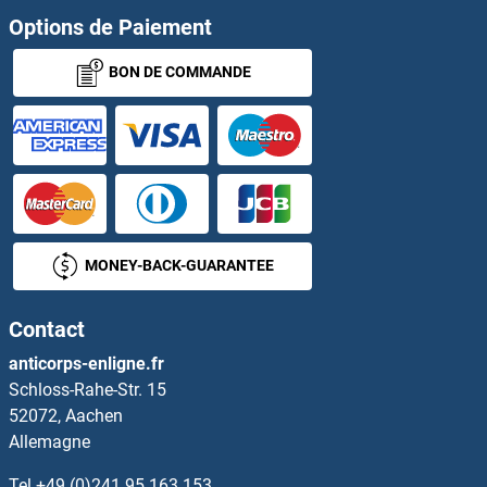
Options de Paiement
PLEKHB2 Anticorps
BON DE COMMANDE
PLEKHF1 Anticorps
PLEKHF2 Anticorps
PLEKHG2 Anticorps
PLEKHG4 Anticorps
MONEY-BACK-GUARANTEE
PLEKHG5 Anticorps
Contact
PLEKHG6 Anticorps
anticorps-enligne.fr
Schloss-Rahe-Str. 15
PLEKHM1 Anticorps
52072, Aachen
Allemagne
PLEKHM2 Anticorps
Tel
+49 (0)241 95 163 153