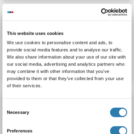
PLEKHA3 anticorps
PLEKHA3
Reactivité: Humain
WB, FACS, IF
Hôte: Souris
This website uses cookies
Monoclonal
2D1
unconjugated
We use cookies to personalise content and ads, to
provide social media features and to analyse our traffic.
N° du produit ABIN2149273
We also share information about your use of our site with
our social media, advertising and analytics partners who
Fiche technique
Détails
may combine it with other information that you’ve
provided to them or that they’ve collected from your use
of their services.
PLEKHA3 anticorps
Consent
PLEKHA3
Reactivité: Humain
WB, FACS, IHC
Necessary
Selection
Hôte: Souris
Monoclonal
6 E4
unconjugated
Preferences