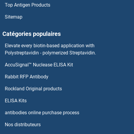
Top Antigen Products
PLCD4 Anticorps
Sitemap
PLCD1 Anticorps
Catégories populaires
PLCB3 Anticorps
Elevate every biotin-based application with
Polystreptavidin - polymerized Streptavidin.
PLC Anticorps
AccuSignal™ Nuclease ELISA Kit
PLEKHA4 Anticorps
Rabbit RFP Antibody
PLEKHA5 Anticorps
Rockland Original products
PLEKHA7 Anticorps
ELISA Kits
antibodies online purchase process
PLEKHA8 Anticorps
Nos distributeurs
PLEKHB1 Anticorps