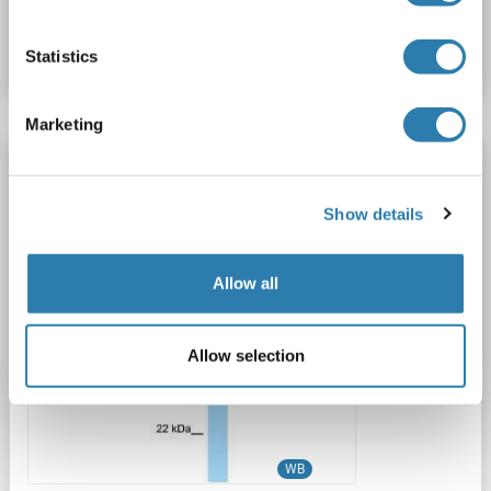
N° du produit ABIN2149274
Fiche technique
Détails
Statistics
Marketing
PLEKHA3 anticorps (N-Term)
PLEKHA3
Reactivité: Humain, Souris, Rat, Boeuf (Vache), Chien, Cheval, Porc, Lapin, Cobaye
WB
Show details
Hôte: Lapin
Polyclonal
unconjugated
Allow all
1 image
Allow selection
WB