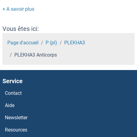
PLD5 Anticorps
PLD3 Anticorps
Vous êtes ici:
PLD1 Anticorps
Page d'accueil
P (pl)
PLEKHA3
PLEKHA3 Anticorps
PLCz1 Anticorps
PLCXD1 Anticorps
Service
PLCL2 Anticorps
Contact
PLCL1 Anticorps
Aide
Newsletter
PLCH1 Anticorps
Resources
PLCE1 Anticorps