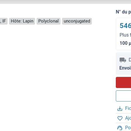
N° du 
, IF
Hôte: Lapin
Polyclonal
unconjugated
546
Plus 
100 
D
Envoi
Fi
Aj
Po