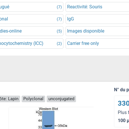
jugué
Reactivité: Souris
(7)
onal
IgG
(7)
dies-online
Images disponible
(5)
ocytochemistry (ICC)
Carrier free only
(2)
N° du 
ôte: Lapin
Polyclonal
unconjugated
330
Plus 
100 