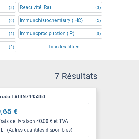
Reactivité: Rat
(3)
(3)
Immunohistochemistry (IHC)
(6)
(5)
Immunoprecipitation (IP)
(4)
(3)
Tous les filtres
(2)
7 Résultats
produit ABIN7445363
,65 €
frais de livraison 40,00 € et TVA
μL
(Autres quantités disponibles)