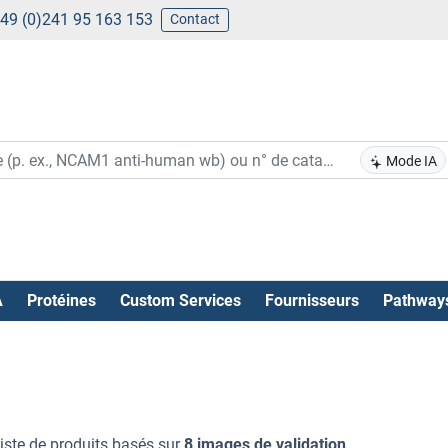
49 (0)241 95 163 153
Contact
Mode IA
A
Protéines
Custom Services
Fournisseurs
Pathway
liste de produits basés sur
8 images de validation
.