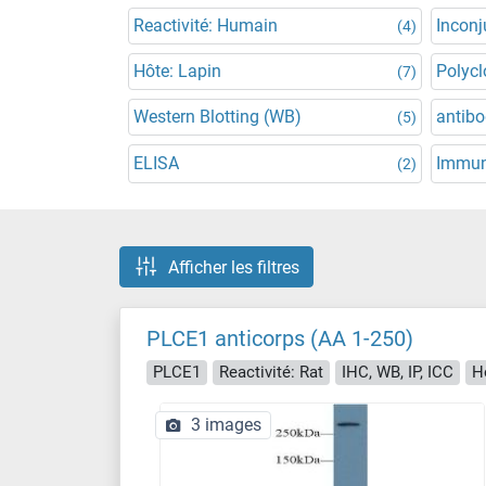
Reactivité: Humain
Incon
(4)
Hôte: Lapin
Polycl
(7)
Western Blotting (WB)
antibo
(5)
ELISA
Immun
(2)
Afficher les filtres
PLCE1 anticorps (AA 1-250)
PLCE1
Reactivité: Rat
IHC, WB, IP, ICC
H
3 images