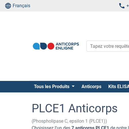
Français
+
Tous les Produits
Anticorps
Kits ELIS
PLCE1 Anticorps
(Phospholipase C, epsilon 1 (PLCE1))
Choisissez l’un des
7 anticorps PLCE1
de notre 