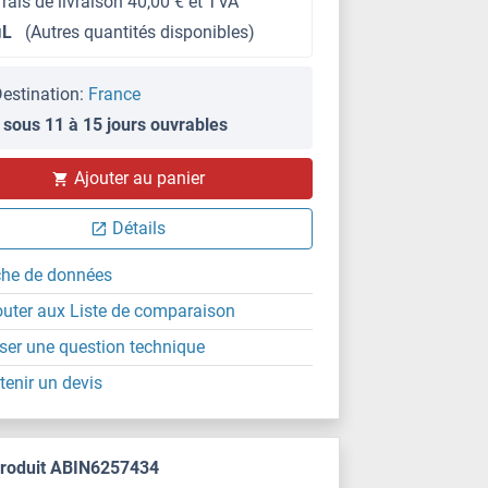
frais de livraison 40,00 € et TVA
μL
(Autres quantités disponibles)
estination:
France
 sous 11 à 15 jours ouvrables
Ajouter au panier
Détails
che de données
outer aux Liste de comparaison
ser une question technique
tenir un devis
produit ABIN6257434