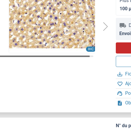
Plus 
100 
D
Envoi
IHC
Fi
Aj
Po
Ob
N° du 