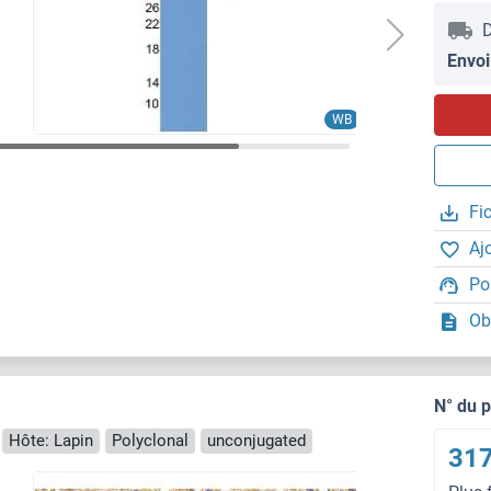
D
Envoi
IHC
WB
Fi
Aj
Po
Ob
N° du 
Hôte: Lapin
Polyclonal
unconjugated
317