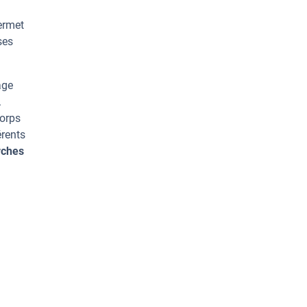
ermet
ses
age
.
corps
érents
rches