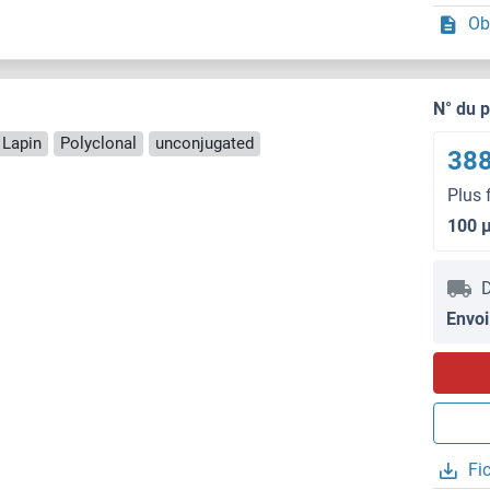
Ob
N° du 
 Lapin
Polyclonal
unconjugated
388
Plus 
100 
D
Envoi
Fi