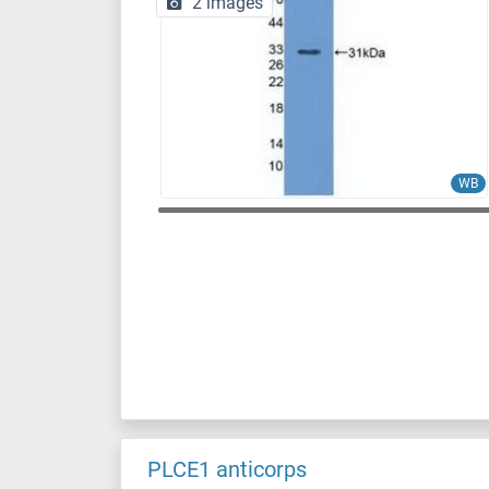
2 images
WB
PLCE1 anticorps