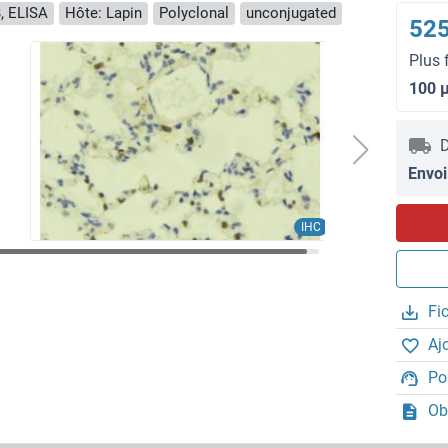
, ELISA
Hôte: Lapin
Polyclonal
unconjugated
525
Plus 
100 
D
Envoi
IHC
Fi
Aj
Po
Ob