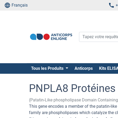
Français
+
Tous les Produits
Anticorps
Kits ELIS
PNPLA8 Protéines
(Patatin-Like phospholipase Domain Containin
This gene encodes a member of the patatin-like
family are phospholipases which catalyze the c