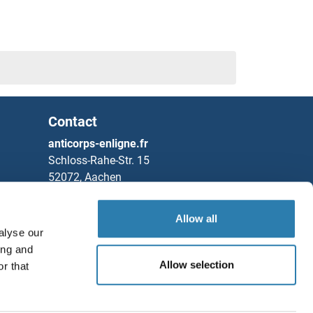
Contact
anticorps-enligne.fr
Schloss-Rahe-Str. 15
52072, Aachen
Allemagne
Allow all
Tel
+49 (0)241 95 163 153
alyse our
Fax
+49 (0)241 95 163 155
ing and
Allow selection
Partners
r that
Sauvegarder / Partager
Rockland Immunochemicals, Inc.