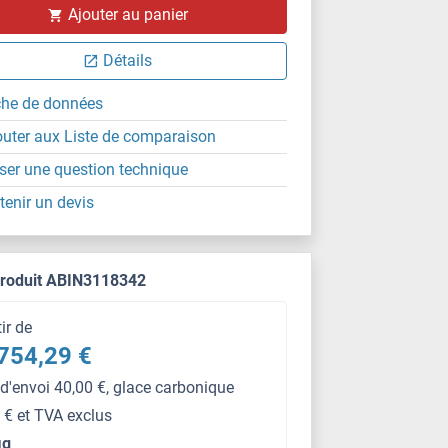
Ajouter au panier
Détails
che de données
outer aux Liste de comparaison
ser une question technique
tenir un devis
produit ABIN3118342
tir de
754,29 €
 d'envoi 40,00 €, glace carbonique
 € et TVA exclus
μg