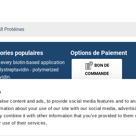
Podoplanin Protéines
PODXL Protéines
 Protéines
PODXL2 Protéines
ories populaires
Options de Paiement
POF1B Protéines
 every biotin-based application
BON DE
lystreptavidin - polymerized
POFUT1 Protéines
COMMANDE
vidin.
gnal™ Nuclease ELISA Kit
POFUT2 Protéines
 RFP Antibody
s
MONEY-BACK-
d Original products
POGK Protéines
ise content and ads, to provide social media features and to an
its
GUARANTEE
rmation about your use of our site with our social media, advertis
ies online purchase process
 combine it with other information that you’ve provided to them o
POGLUT1 Protéines
tributeurs
 use of their services.
POGZ Protéines