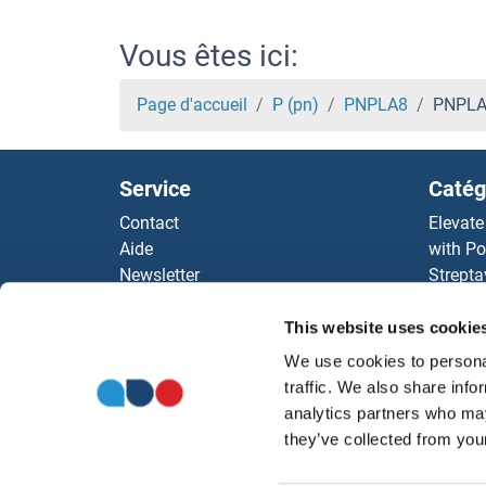
PNMA5 Protéines
Vous êtes ici:
PNMA3 Protéines
Page d'accueil
P (pn)
PNPLA8
PNPLA8
PNMA2 Protéines
Service
Catég
PNMA1 Protéines
Contact
Elevate
Aide
with Po
PNLIPRP2 Protéines
Newsletter
Strepta
Resources
AccuSi
PNLIPRP1 Protéines
Top Antigen Products
Rabbit
This website uses cookie
Sitemap
Rocklan
PNKP Protéines
We use cookies to personal
ELISA K
traffic. We also share info
antibod
analytics partners who may
PNKD Protéines
Nos dis
they’ve collected from your
PNCK Protéines