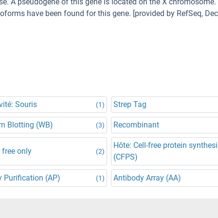
se. A pseudogene of this gene is located on the X chromosome.
isoforms have been found for this gene. [provided by RefSeq, Dec
vité: Souris
Strep Tag
(1)
n Blotting (WB)
Recombinant
(3)
Hôte: Cell-free protein synthes
 free only
(2)
(CFPS)
y Purification (AP)
Antibody Array (AA)
(1)