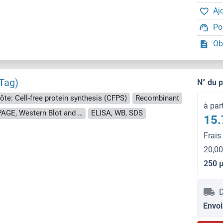
Aj
Po
Ob
Tag)
N° du 
ôte: Cell-free protein synthesis (CFPS)
Recombinant
à par
approximately 70-80 % as determined by SDS PAGE, Western Blot and analytical SEC (HPLC).
ELISA, WB, SDS
15.
Frais
20,00
250 
D
Envoi