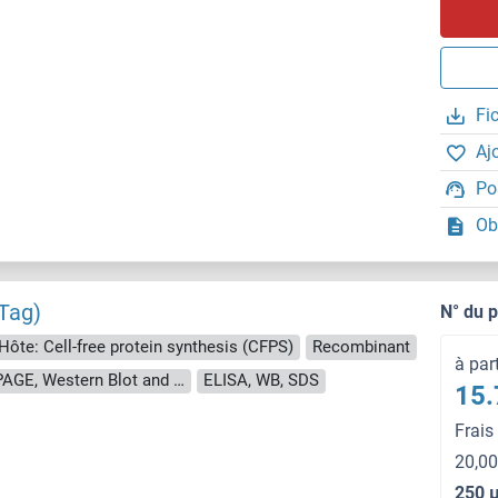
Fi
Aj
Po
Ob
Tag)
N° du 
Hôte: Cell-free protein synthesis (CFPS)
Recombinant
à par
approximately 70-80 % as determined by SDS PAGE, Western Blot and analytical SEC (HPLC).
ELISA, WB, SDS
15.
Frais
20,00
250 