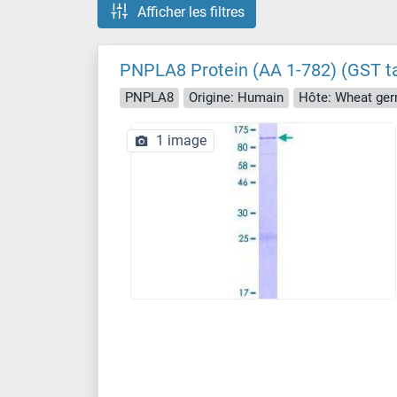
Afficher les filtres
PNPLA8 Protein (AA 1-782) (GST t
PNPLA8
Origine: Humain
Hôte: Wheat ge
1 image