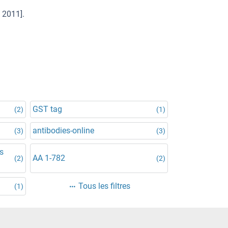
 2011].
GST tag
(2)
(1)
antibodies-online
(3)
(3)
is
AA 1-782
(2)
(2)
Tous les filtres
(1)