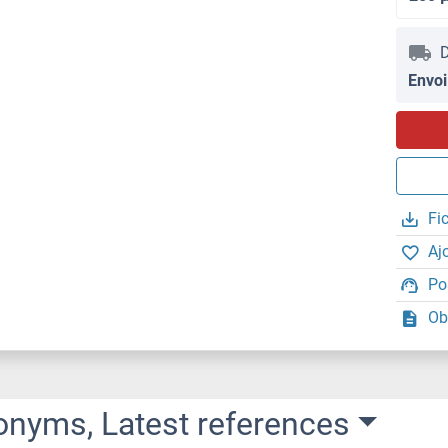
D
Envoi
Fi
Aj
Po
Ob
onyms, Latest references