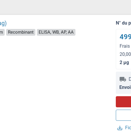
ag)
N° du 
rm
Recombinant
ELISA, WB, AP, AA
499
Frais
20,00
2 μg
D
Envoi
Fi