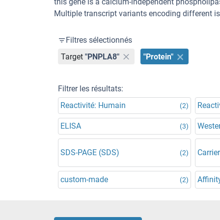
this gene is a calcium-independent phospholipa
Multiple transcript variants encoding different 
Filtres sélectionnés
Target
"PNPLA8"
"Protein"
Filtrer les résultats:
Reactivité: Humain
Reacti
(2)
ELISA
Wester
(3)
SDS-PAGE (SDS)
Carrier
(2)
custom-made
Affinit
(2)