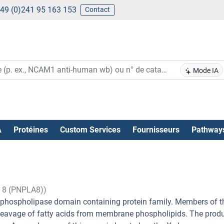
49 (0)241 95 163 153
Contact
Mode IA
A
Protéines
Custom Services
Fournisseurs
Pathway
g 8 (PNPLA8))
 phospholipase domain containing protein family. Members of t
leavage of fatty acids from membrane phospholipids. The produ