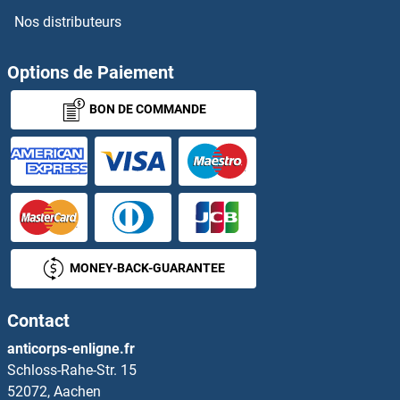
Nos distributeurs
POMT2 Anticorps
Options de Paiement
POMZP3 Anticorps
BON DE COMMANDE
PON1 Anticorps
PON2 Anticorps
PON3 Anticorps
POP1 Anticorps
MONEY-BACK-GUARANTEE
POP5 Anticorps
Contact
POP7 Anticorps
anticorps-enligne.fr
Schloss-Rahe-Str. 15
POPDC2 Anticorps
52072, Aachen