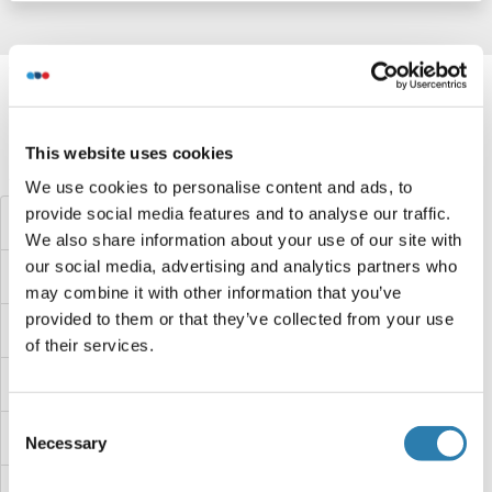
Target information, Synonyms, Latest
references
This website uses cookies
Avez-vous cherché autre chose?
We use cookies to personalise content and ads, to
provide social media features and to analyse our traffic.
POM121 Anticorps
We also share information about your use of our site with
our social media, advertising and analytics partners who
Polybromo 1 Anticorps
may combine it with other information that you’ve
provided to them or that they’ve collected from your use
Poly(A) Binding Protein, Nuclear 1-Like (Cytoplasmic) Anticorps
of their services.
Poly(A) Binding Protein, Cytoplasmic, Pseudogene 2 Anticorps
Consent
Poly(A) Binding Protein, Cytoplasmic 1 Anticorps
Necessary
Selection
Poly-U Binding Splicing Factor 60KDa Anticorps