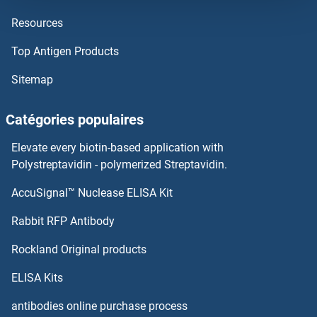
Resources
POLR3B Anticorps
Top Antigen Products
POLR3A Anticorps
Sitemap
POLR2M Anticorps
Catégories populaires
POLR2L Anticorps
Elevate every biotin-based application with
Polystreptavidin - polymerized Streptavidin.
POLR2K Anticorps
AccuSignal™ Nuclease ELISA Kit
POMC Anticorps
Rabbit RFP Antibody
POMGNT1 Anticorps
Rockland Original products
POMP Anticorps
ELISA Kits
antibodies online purchase process
POMT1 Anticorps