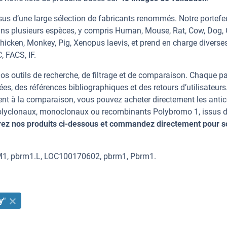
us d’une large sélection de fabricants renommés. Notre portefeu
ans plusieurs espèces, y compris Human, Mouse, Rat, Cow, Dog,
 Chicken, Monkey, Pig, Xenopus laevis, et prend en charge diverse
, FACS, IF.
os outils de recherche, de filtrage et de comparaison. Chaque p
ées, des références bibliographiques et des retours d’utilisateurs
nt à la comparaison, vous pouvez acheter directement les anti
 polyclonaux, monoclonaux ou recombinants Polybromo 1, issus 
ez nos produits ci-dessous et commandez directement pour s
RM1, pbrm1.L, LOC100170602, pbrm1, Pbrm1.
y"