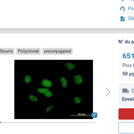
Po
Ob
N° du 
 Souris
Polyclonal
unconjugated
651
Plus 
50 μ
D
Envoi
IF