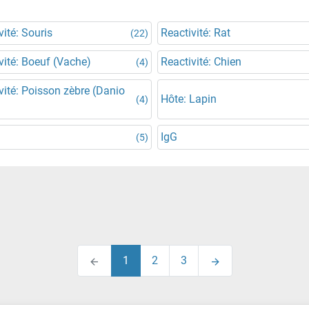
vité: Souris
Reactivité: Rat
(22)
vité: Boeuf (Vache)
Reactivité: Chien
(4)
vité: Poisson zèbre (Danio
Hôte: Lapin
(4)
IgG
(5)
1
2
3