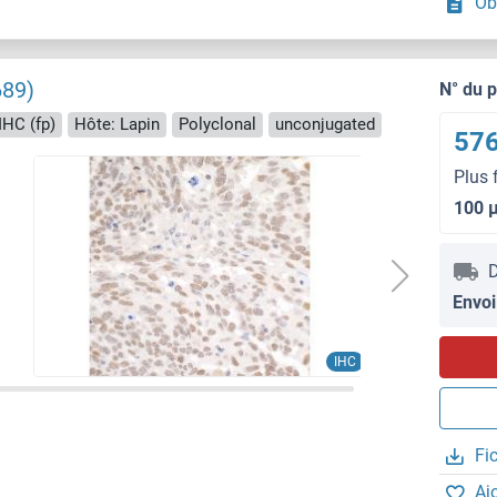
Ob
689)
N° du 
 IHC (fp)
Hôte: Lapin
Polyclonal
unconjugated
576
Plus 
100 
D
Envoi
IHC
Fi
Aj