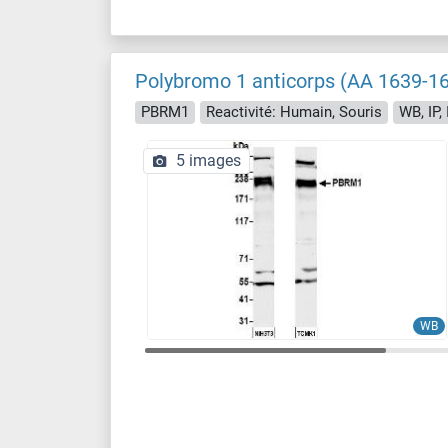
Polybromo 1 anticorps (AA 1639-1
PBRM1
Reactivité: Humain, Souris
WB, IP,
5 images
WB