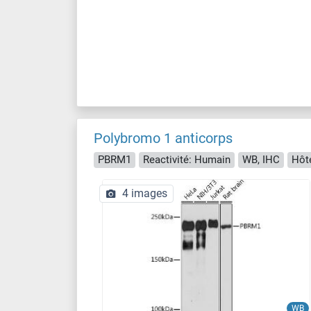
Polybromo 1 anticorps
PBRM1
Reactivité: Humain
WB, IHC
Hôte
4 images
WB