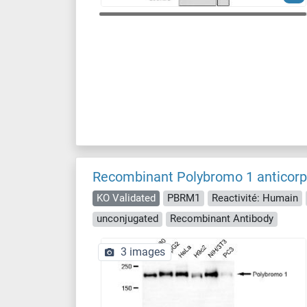
Recombinant Polybromo 1 anticor
KO Validated
PBRM1
Reactivité: Humain
unconjugated
Recombinant Antibody
3 images