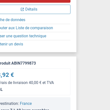
Détails
che de données
outer aux Liste de comparaison
ser une question technique
tenir un devis
produit ABIN7799873
,92 €
frais de livraison 40,00 € et TVA
μL
estination:
France