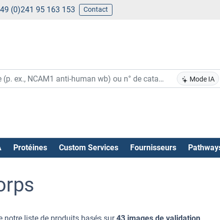
49 (0)241 95 163 153
Contact
Mode IA
A
Protéines
Custom Services
Fournisseurs
Pathway
orps
 notre liste de produits basés sur
43 images de validation
.