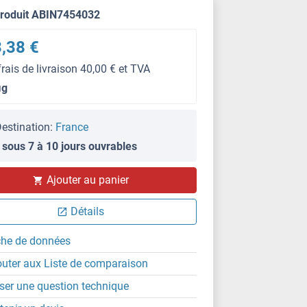
produit ABIN7454032
,38 €
frais de livraison 40,00 € et TVA
μg
estination:
France
 sous 7 à 10 jours ouvrables
Ajouter au panier
IF
Détails
che de données
outer aux Liste de comparaison
ser une question technique