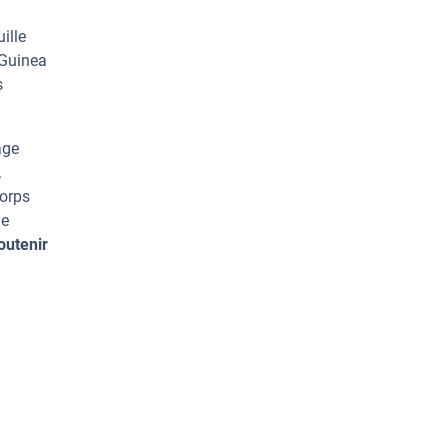
ille
 Guinea
s
age
.
corps
de
outenir