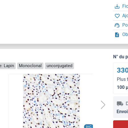
Fi
Aj
Po
Ob
N° du 
: Lapin
Monoclonal
unconjugated
330
Plus 
100 
D
Envoi
IHC