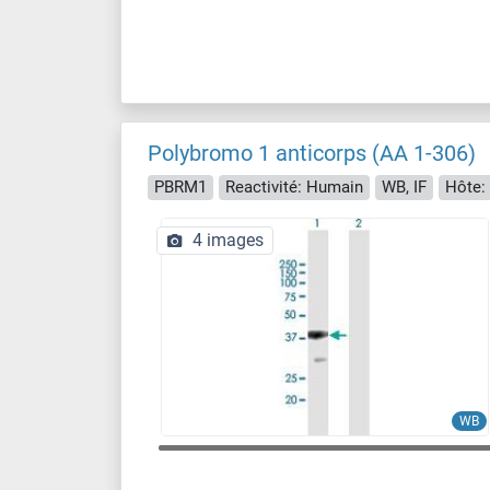
Polybromo 1 anticorps (AA 1-306)
PBRM1
Reactivité: Humain
WB, IF
Hôte:
4 images
WB