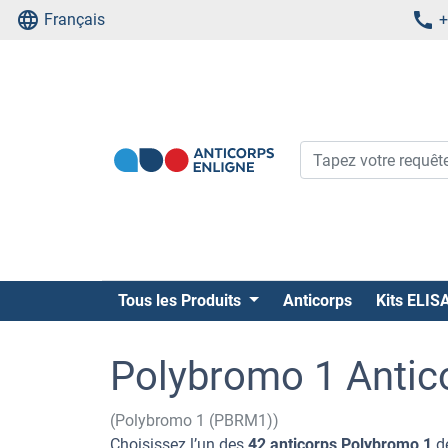
Français
+
Tous les Produits
Anticorps
Kits ELIS
Polybromo 1 Antic
(Polybromo 1 (PBRM1))
Choisissez l’un des
42 anticorps Polybromo 1
de