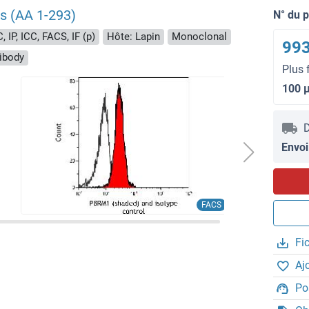
s (AA 1-293)
N° du 
, IP, ICC, FACS, IF (p)
Hôte: Lapin
Monoclonal
993
ibody
Plus 
100 
D
Envoi
FACS
Fi
Aj
Po