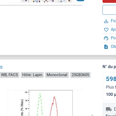
Fi
Aj
Po
Ob
ps
N° du 
WB, FACS
Hôte: Lapin
Monoclonal
25GB3605
598
Plus 
100 
D