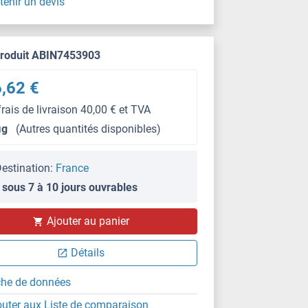
tenir un devis
produit ABIN7453903
,62 €
frais de livraison 40,00 € et TVA
μg
(Autres quantités disponibles)
estination:
France
 sous 7 à 10 jours ouvrables
WB
Ajouter au panier
Détails
che de données
outer aux Liste de comparaison