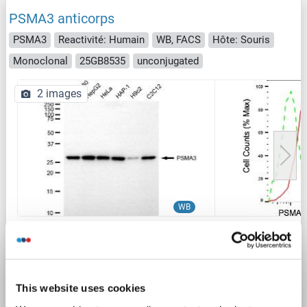
PSMA3 anticorps
PSMA3
Reactivité: Humain
WB, FACS
Hôte: Souris
Monoclonal
25GB8535
unconjugated
2 images
WB
N° du produit ABIN7799966
Fiche technique
Détails
This website uses cookies