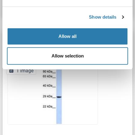
Fiche technique
Détails
Show details
Allow all
PSMA3 anticorps (C-Term)
PSMA3
Reactivité: Humain, Souris, Rat, Poisson zèbre (Danio rerio), Chien, Cobaye, Cheval, Boeuf (Vache), Lapin, Singe, Roussette (Chauve-souris), Porc
WB
Allow selection
Hôte: Lapin
Polyclonal
unconjugated
1 image