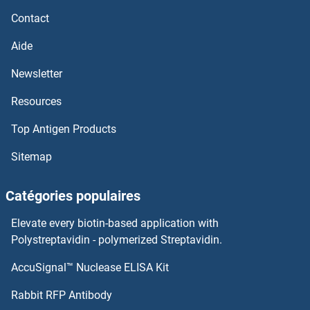
Contact
PSG11 Anticorps
Aide
PSG1 Anticorps
Newsletter
Resources
PSD4 Anticorps
Top Antigen Products
PSD3 Anticorps
Sitemap
PSD Anticorps
Catégories populaires
PSCA Anticorps
Elevate every biotin-based application with
PSAT1 Anticorps
Polystreptavidin - polymerized Streptavidin.
AccuSignal™ Nuclease ELISA Kit
PSAPL1 Anticorps
Rabbit RFP Antibody
PSMA4 Anticorps