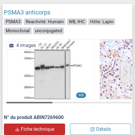
PSMA3 anticorps
PSMA3
Reactivité: Humain
WB, IHC
Hôte: Lapin
Monoclonal
unconjugated
4 images
WB
N° du produit ABIN7269600
Fiche technique
Détails