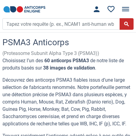
PSMA3 Anticorps
(Proteasome Subunit Alpha Type 3 (PSMA3))
Choisissez l’un des
60 anticorps PSMA3
de notre liste de
produits basés sur
38 images de validation
.
Découvrez des anticorps PSMA3 fiables issus d’une large
sélection de fabricants renommés. Notre portefeuille permet
une détection précise de PSMA3 dans plusieurs espèces, y
compris Human, Mouse, Rat, Zebrafish (Danio rerio), Dog,
Guinea Pig, Horse, Monkey, Bat, Cow, Pig, Rabbit,
Saccharomyces cerevisiae, et prend en charge diverses
applications de recherche telles que WB, IHC, IF (p), ICC, IF.
Trouvez rapidement l’anticorps adapté grâce à nos outils de