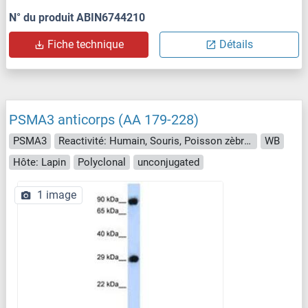
N° du produit ABIN6744210
Fiche technique
Détails
PSMA3 anticorps (AA 179-228)
PSMA3
Reactivité: Humain, Souris, Poisson zèbre (Danio rerio), Chien, Cobaye, Cheval, Singe, Roussette (Chauve-souris), Porc
WB
Hôte: Lapin
Polyclonal
unconjugated
1 image