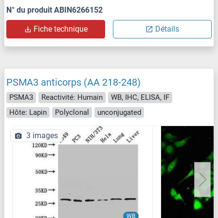
N° du produit ABIN6266152
Fiche technique
Détails
PSMA3 anticorps (AA 218-248)
PSMA3
Reactivité: Humain
WB, IHC, ELISA, IF
Hôte: Lapin
Polyclonal
unconjugated
3 images
WB