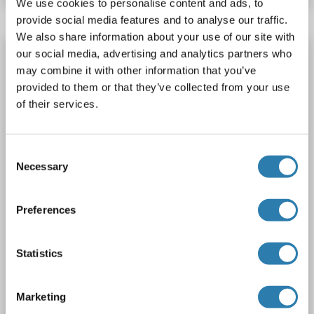
We use cookies to personalise content and ads, to
provide social media features and to analyse our traffic.
We also share information about your use of our site with
PSMA3 anticorps (AA 205-255)
our social media, advertising and analytics partners who
may combine it with other information that you’ve
PSMA3
Reactivité: Humain, Souris
WB
Hôte: Lapin
provided to them or that they’ve collected from your use
Polyclonal
unconjugated
of their services.
1 image
Consent
Necessary
Selection
Preferences
WB
Statistics
Marketing
N° du produit ABIN7453169