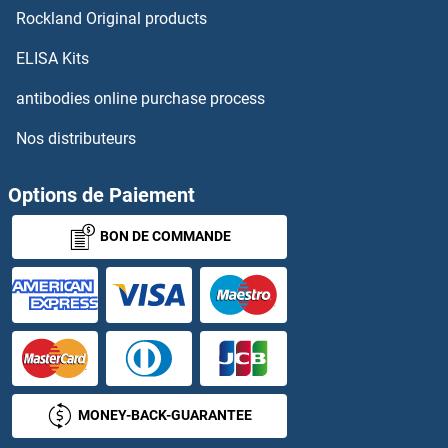
Rockland Original products
PSMA5 Anticorps
ELISA Kits
PSMA8 Anticorps
antibodies online purchase process
Nos distributeurs
PSMB1 Anticorps
PSMB10 Anticorps
Options de Paiement
BON DE COMMANDE
PSMB2 Anticorps
PSMB3 Anticorps
PSMB4 Anticorps
PSMB5 Anticorps
MONEY-BACK-GUARANTEE
PSMB6 Anticorps