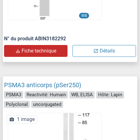
WB
N° du produit ABIN3182292
Fiche technique
Détails
PSMA3 anticorps (pSer250)
PSMA3
Reactivité: Humain
WB, ELISA
Hôte: Lapin
Polyclonal
unconjugated
1 image