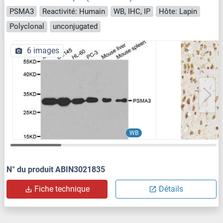
PSMA3
Reactivité: Humain
WB, IHC, IP
Hôte: Lapin
Polyclonal
unconjugated
6 images
WB
N° du produit ABIN3021835
Fiche technique
Détails