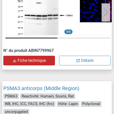
WB
N° du produit ABIN7799967
Fiche technique
Détails
PSMA3 anticorps (Middle Region)
PSMA3
Reactivité: Humain, Souris, Rat
WB, IHC, ICC, FACS, IHC (fro)
Hôte: Lapin
Polyclonal
unconjugated