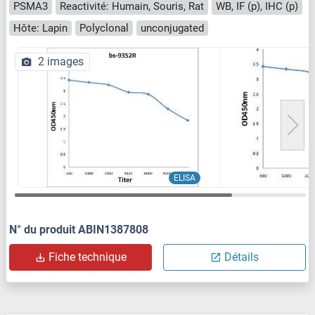
PSMA3
Reactivité: Humain, Souris, Rat
WB, IF (p), IHC (p)
Hôte: Lapin
Polyclonal
unconjugated
2 images
ELISA
N° du produit ABIN1387808
Fiche technique
Détails