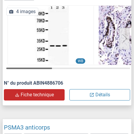
4 images
WB
N° du produit ABIN4886706
Fiche technique
Détails
PSMA3 anticorps