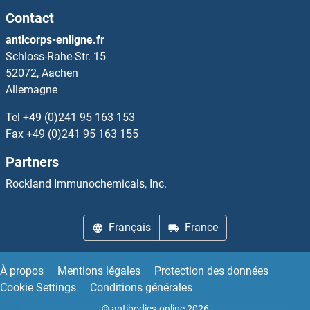
Contact
PSMB7 Anticorps
anticorps-enligne.fr
Schloss-Rahe-Str. 15
PSMB8 Anticorps
52072, Aachen
Allemagne
PSMB9 Anticorps
Tel
+49 (0)241 95 163 153
PSMC1 Anticorps
Fax
+49 (0)241 95 163 155
Partners
PSMC2 Anticorps
Rockland Immunochemicals, Inc.
PSMC3 Anticorps
Français
France
PSMC3IP Anticorps
PSMC4 Anticorps
À propos
Mentions légales
Protection des données
Cookie Settings
Conditions générales
PSMC5 Anticorps
© antibodies-online 2026