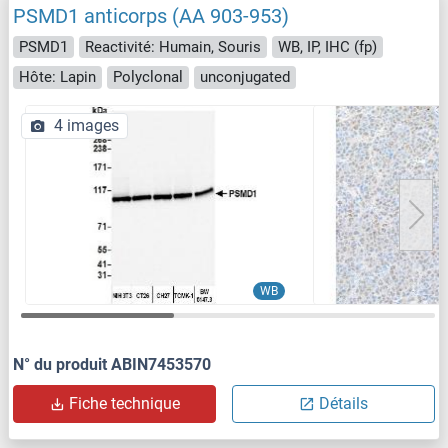
PSMD1 anticorps (AA 903-953)
PSMD1
Reactivité: Humain, Souris
WB, IP, IHC (fp)
Hôte: Lapin
Polyclonal
unconjugated
4 images
WB
N° du produit ABIN7453570
Fiche technique
Détails