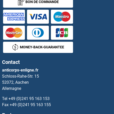
BON DE COMMANDE
PSMD2 Anticorps
PSMD3 Anticorps
PSMD4/ASF Anticorps
PSMD5 Anticorps
MONEY-BACK-GUARANTEE
PSMD6 Anticorps
Contact
PSMD7 Anticorps
anticorps-enligne.fr
Schloss-Rahe-Str. 15
PSMD8 Anticorps
52072, Aachen
Allemagne
PSMD9 Anticorps
Tel
+49 (0)241 95 163 153
PSME1 Anticorps
Fax
+49 (0)241 95 163 155