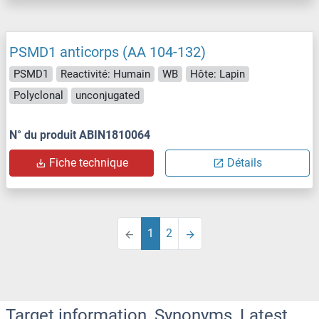
PSMD1 anticorps (AA 104-132)
PSMD1
Reactivité: Humain
WB
Hôte: Lapin
Polyclonal
unconjugated
N° du produit ABIN1810064
Fiche technique
Détails
1
2
Target information, Synonyms, Latest