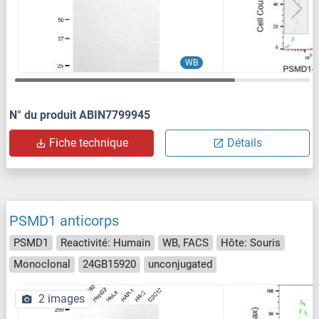
WB
N° du produit ABIN7799945
Fiche technique
Détails
PSMD1 anticorps
PSMD1
Reactivité: Humain
WB, FACS
Hôte: Souris
Monoclonal
24GB15920
unconjugated
2 images