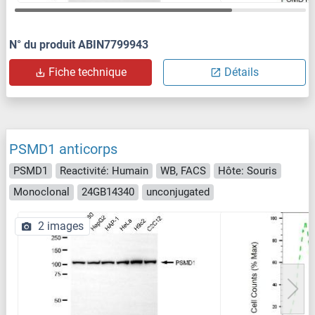
N° du produit ABIN7799943
Fiche technique
Détails
PSMD1 anticorps
PSMD1
Reactivité: Humain
WB, FACS
Hôte: Souris
Monoclonal
24GB14340
unconjugated
2 images