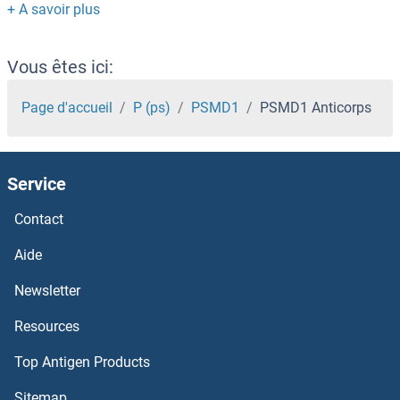
PSMB9 Anticorps
PSMB8 Anticorps
Vous êtes ici:
PSMB7 Anticorps
Page d'accueil
P (ps)
PSMD1
PSMD1 Anticorps
PSMB6 Anticorps
Service
PSMB5 Anticorps
Contact
PSMB4 Anticorps
Aide
PSMB3 Anticorps
Newsletter
Resources
PSMB2 Anticorps
Top Antigen Products
PSMB10 Anticorps
Sitemap