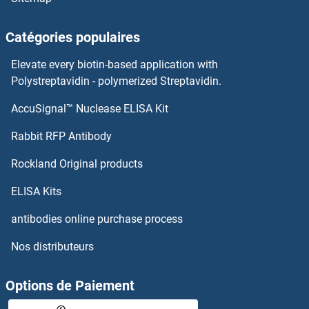
PSMB1 Anticorps
Catégories populaires
PSMA8 Anticorps
Elevate every biotin-based application with
PSMA5 Anticorps
Polystreptavidin - polymerized Streptavidin.
AccuSignal™ Nuclease ELISA Kit
PSMA4 Anticorps
Rabbit RFP Antibody
PSMD10 Anticorps
Rockland Original products
PSMD11 Anticorps
ELISA Kits
PSMD12 Anticorps
antibodies online purchase process
Nos distributeurs
PSMD13 Anticorps
PSMD14 Anticorps
Options de Paiement