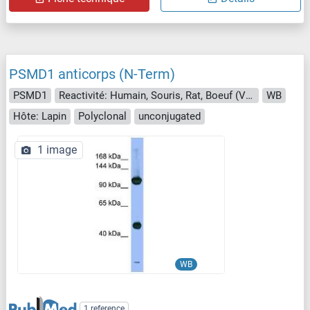
PSMD1 anticorps (N-Term)
PSMD1
Reactivité: Humain, Souris, Rat, Boeuf (Vache), Chien, Cheval, Cobaye, Lapin
WB
Hôte: Lapin
Polyclonal
unconjugated
1 image
WB
1 reference