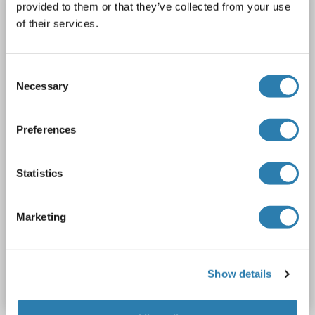
PSMD1 anticorps (AA 107-156)
provided to them or that they’ve collected from your use
of their services.
PSMD1
Reactivité: Humain, Souris, Rat, Boeuf (Vache), Chien, Cheval, Cobaye, Lapin, Porc, Singe
WB
Hôte: Lapin
Polyclonal
unconjugated
Consent
1 image
Necessary
Selection
Preferences
Statistics
Marketing
N° du produit ABIN6741701
Show details
Fiche technique
Détails