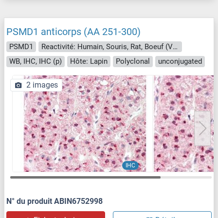
PSMD1 anticorps (AA 251-300)
PSMD1
Reactivité: Humain, Souris, Rat, Boeuf (Vache), Chien, Cheval, Poisson zèbre (Danio rerio), Porc, Poulet, Singe, Roussette (Chauve-souris)
WB, IHC, IHC (p)
Hôte: Lapin
Polyclonal
unconjugated
2 images
IHC
N° du produit ABIN6752998