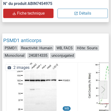
N° du produit ABIN7454975
Fiche technique
Détails
PSMD1 anticorps
PSMD1
Reactivité: Humain
WB, FACS
Hôte: Souris
Monoclonal
24GB14335
unconjugated
2 images
WB