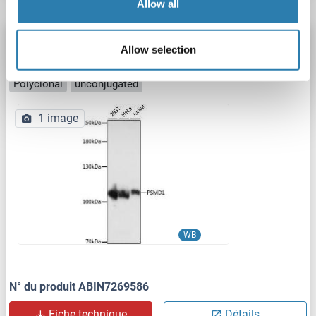
Allow all
PSMD1 anticorps (AA 794-953)
Allow selection
PSMD1
Reactivité: Humain
WB
Hôte: Lapin
Polyclonal
unconjugated
1 image
WB
N° du produit ABIN7269586
Fiche technique
Détails