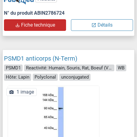
N° du produit ABIN2786724
Fiche technique
Détails
PSMD1 anticorps (N-Term)
PSMD1
Reactivité: Humain, Souris, Rat, Boeuf (Vache), Chien, Cheval, Poisson zèbre (Danio rerio), Cobaye, Lapin, Porc
WB
Hôte: Lapin
Polyclonal
unconjugated
1 image