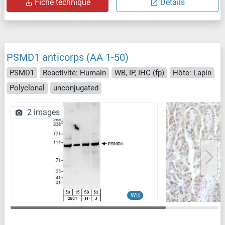
Fiche technique
Détails
PSMD1 anticorps (AA 1-50)
PSMD1
Reactivité: Humain
WB, IP, IHC (fp)
Hôte: Lapin
Polyclonal
unconjugated
2 images
WB