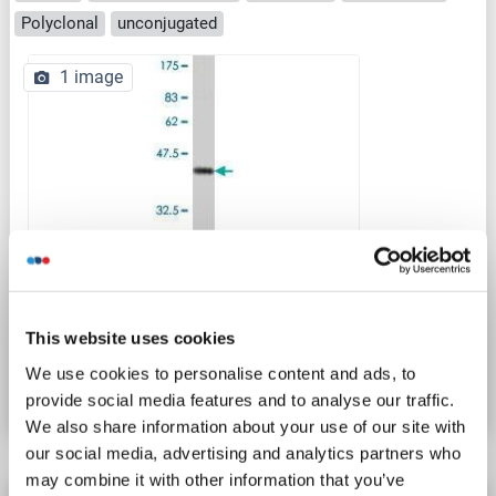
Polyclonal
unconjugated
1 image
WB
This website uses cookies
N° du produit ABIN562490
We use cookies to personalise content and ads, to
Fiche technique
Détails
provide social media features and to analyse our traffic.
We also share information about your use of our site with
our social media, advertising and analytics partners who
may combine it with other information that you’ve