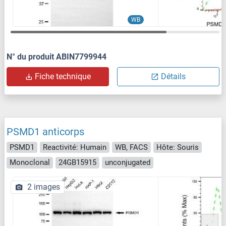
WB
N° du produit ABIN7799944
Fiche technique
Détails
PSMD1 anticorps
PSMD1
Reactivité: Humain
WB, FACS
Hôte: Souris
Monoclonal
24GB15915
unconjugated
2 images