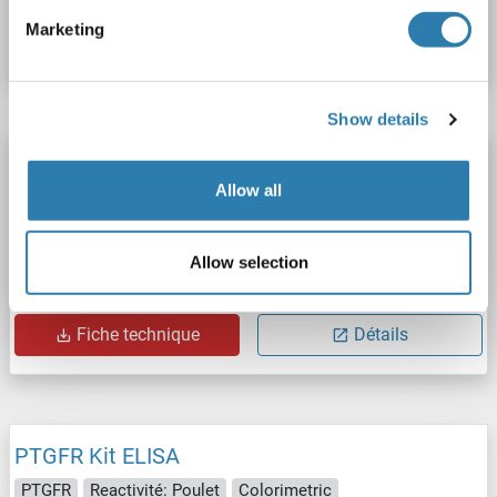
Marketing
Fiche technique
Détails
Show details
PTGFR Kit ELISA
Allow all
PTGFR
Reactivité: Singe
Colorimetric
Cell Culture Supernatant, Plasma, Serum, Tissue Homogenate
Allow selection
N° du produit ABIN1057673
Fiche technique
Détails
PTGFR Kit ELISA
PTGFR
Reactivité: Poulet
Colorimetric