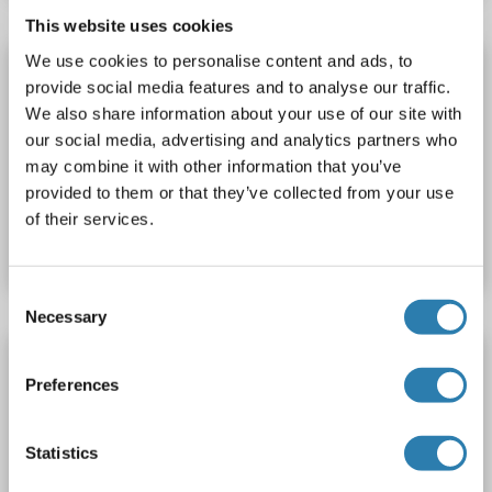
This website uses cookies
We use cookies to personalise content and ads, to
PTGFR Kit ELISA
provide social media features and to analyse our traffic.
PTGFR
Reactivité: Chien
Colorimetric
We also share information about your use of our site with
Cell Culture Supernatant, Plasma, Serum, Tissue Homogenate
our social media, advertising and analytics partners who
may combine it with other information that you’ve
provided to them or that they’ve collected from your use
N° du produit ABIN995030
of their services.
Fiche technique
Détails
Consent
Necessary
Selection
PTGFR Kit ELISA
Preferences
PTGFR
Reactivité: Boeuf (Vache)
Colorimetric
Cell Culture Supernatant, Plasma, Serum, Tissue Homogenate
Statistics
N° du produit ABIN995031