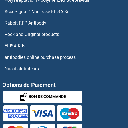
Polystreptavidin - polymerized Streptavidin.
AccuSignal™ Nuclease ELISA Kit
PSMD13 Kits ELISA
Rabbit RFP Antibody
PTGIS Kits ELISA
Rockland Original products
PTGR1 Kits ELISA
ELISA Kits
PTGR2 Kits ELISA
antibodies online purchase process
Nos distributeurs
PTGS1 Kits ELISA
PTH Kits ELISA
Options de Paiement
BON DE COMMANDE
PTH1R Kits ELISA
PTK2B Kits ELISA
PTK6 Kits ELISA