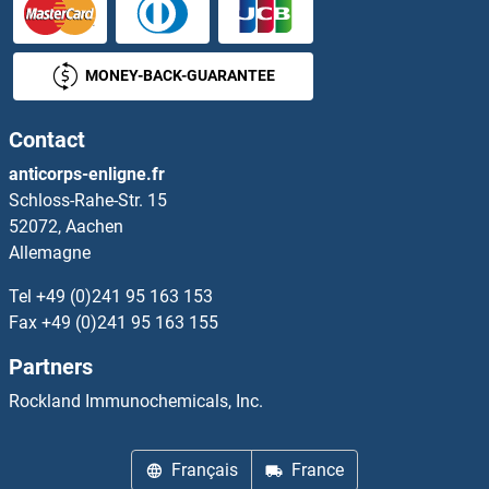
PTMA Kits ELISA
MONEY-BACK-GUARANTEE
PTP4A3 Kits ELISA
Contact
PTPLA Kits ELISA
anticorps-enligne.fr
Schloss-Rahe-Str. 15
PTPN1 Kits ELISA
52072, Aachen
Allemagne
PTPN11 Kits ELISA
Tel
+49 (0)241 95 163 153
PTPN14 Kits ELISA
Fax
+49 (0)241 95 163 155
Partners
PTPN2 Kits ELISA
Rockland Immunochemicals, Inc.
PTPN4 Kits ELISA
Français
France
PTPN9 Kits ELISA