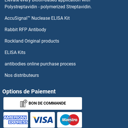
RIMKLB Anticorps
Polystreptavidin - polymerized Streptavidin.
AccuSignal™ Nuclease ELISA Kit
RIMKLA Anticorps
Rabbit RFP Antibody
RIPPLY2 Anticorps
Rockland Original products
RIT1 Anticorps
ELISA Kits
RIT2 Anticorps
antibodies online purchase process
Nos distributeurs
RLF Anticorps
RLIM Anticorps
Options de Paiement
BON DE COMMANDE
RMDN3 Anticorps
RMI1 Anticorps