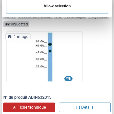
Allow selection
RIPK4 anticorps (N-Term)
RIPK4
Reactivité: Humain
WB
Hôte: Lapin
Polyclonal
unconjugated
1 image
WB
N° du produit ABIN632015
Fiche technique
Détails