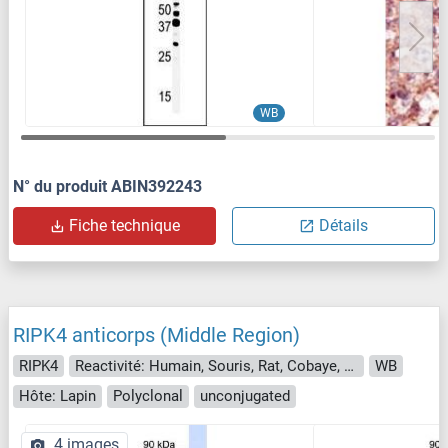
WB
N° du produit ABIN392243
Fiche technique
Détails
RIPK4 anticorps (Middle Region)
RIPK4
Reactivité: Humain, Souris, Rat, Cobaye, Boeuf (Vache), Chien, Cheval
WB
Hôte: Lapin
Polyclonal
unconjugated
4 images