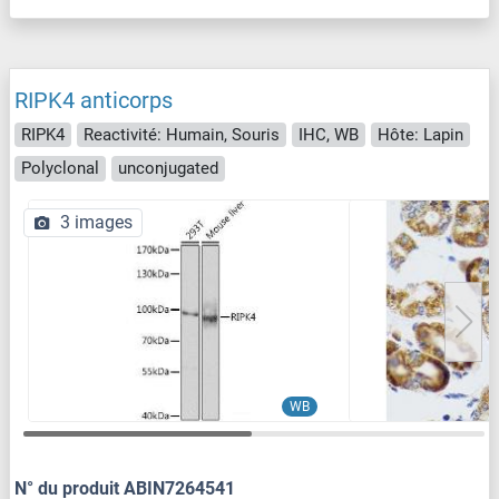
RIPK4 anticorps
RIPK4
Reactivité: Humain, Souris
IHC, WB
Hôte: Lapin
Polyclonal
unconjugated
3 images
WB
N° du produit ABIN7264541