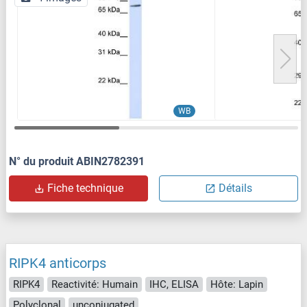
WB
N° du produit ABIN2782391
Fiche technique
Détails
RIPK4 anticorps
RIPK4
Reactivité: Humain
IHC, ELISA
Hôte: Lapin
Polyclonal
unconjugated