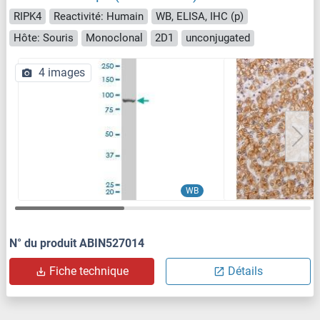
RIPK4
Reactivité: Humain
WB, ELISA, IHC (p)
Hôte: Souris
Monoclonal
2D1
unconjugated
4 images
WB
N° du produit ABIN527014
Fiche technique
Détails