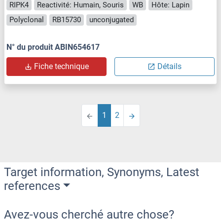
RIPK4
Reactivité: Humain, Souris
WB
Hôte: Lapin
Polyclonal
RB15730
unconjugated
N° du produit ABIN654617
Fiche technique
Détails
1
2
Target information, Synonyms, Latest
references
Avez-vous cherché autre chose?