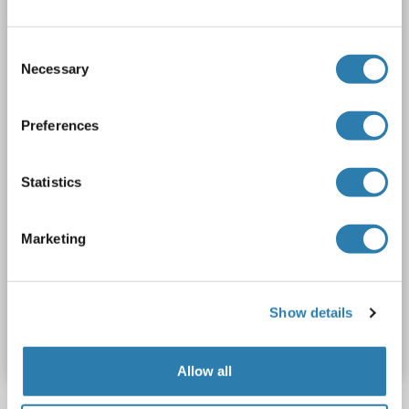
RIPK4
Reactivité: Humain, Souris
IHC, WB, ELISA
Hôte: Lapin
Polyclonal
unconjugated
Consent
Necessary
Selection
3 images
Preferences
Statistics
Marketing
WB
N° du produit ABIN3028974
Show details
Fiche technique
Détails
Allow all