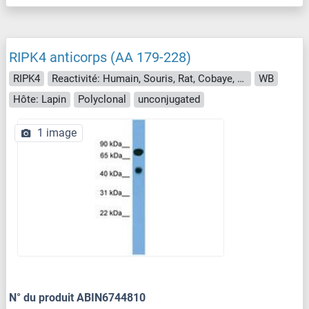
RIPK4 anticorps (AA 179-228)
RIPK4
Reactivité: Humain, Souris, Rat, Cobaye, Boeuf (Vache), Chien, Cheval, Lapin, Roussette (Chauve-souris), Singe, Porc
WB
Hôte: Lapin
Polyclonal
unconjugated
1 image
N° du produit ABIN6744810