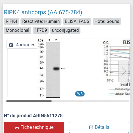
RIPK4 anticorps (AA 675-784)
RIPK4
Reactivité: Humain
ELISA, FACS
Hôte: Souris
Monoclonal
1F7D9
unconjugated
4 images
WB
N° du produit ABIN5611278
Fiche technique
Détails