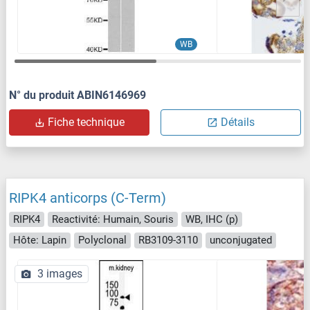
WB
N° du produit ABIN6146969
Fiche technique
Détails
RIPK4 anticorps (C-Term)
RIPK4
Reactivité: Humain, Souris
WB, IHC (p)
Hôte: Lapin
Polyclonal
RB3109-3110
unconjugated
3 images