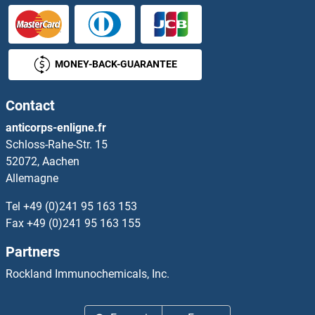
RMI2 Anticorps
RMND1 Anticorps
MONEY-BACK-GUARANTEE
RMND5A Anticorps
Contact
RNA Binding Motif Protein 24 Anticorps
anticorps-enligne.fr
Schloss-Rahe-Str. 15
RNA Binding Motif Protein 8A Anticorps
52072, Aachen
Allemagne
RNA Methyltransferase Like 1 Anticorps
Tel
+49 (0)241 95 163 153
RNASE1 Anticorps
Fax
+49 (0)241 95 163 155
Partners
RNASE10 Anticorps
Rockland Immunochemicals, Inc.
RNASE11 Anticorps