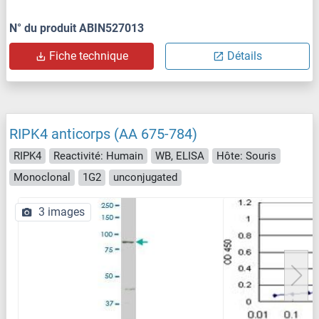
N° du produit ABIN527013
Fiche technique
Détails
RIPK4 anticorps (AA 675-784)
RIPK4
Reactivité: Humain
WB, ELISA
Hôte: Souris
Monoclonal
1G2
unconjugated
3 images