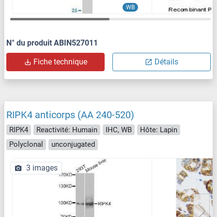
WB
N° du produit ABIN527011
Fiche technique
Détails
RIPK4 anticorps (AA 240-520)
RIPK4
Reactivité: Humain
IHC, WB
Hôte: Lapin
Polyclonal
unconjugated
3 images