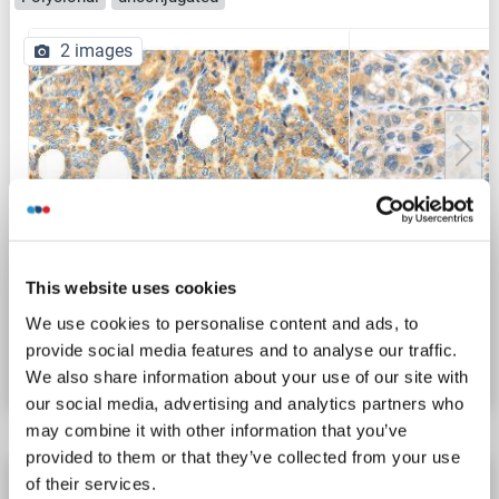
2 images
IHC (p)
This website uses cookies
N° du produit ABIN7239425
We use cookies to personalise content and ads, to
provide social media features and to analyse our traffic.
Fiche technique
Détails
We also share information about your use of our site with
our social media, advertising and analytics partners who
may combine it with other information that you’ve
provided to them or that they’ve collected from your use
RIPK4 anticorps (AA 802-832)
of their services.