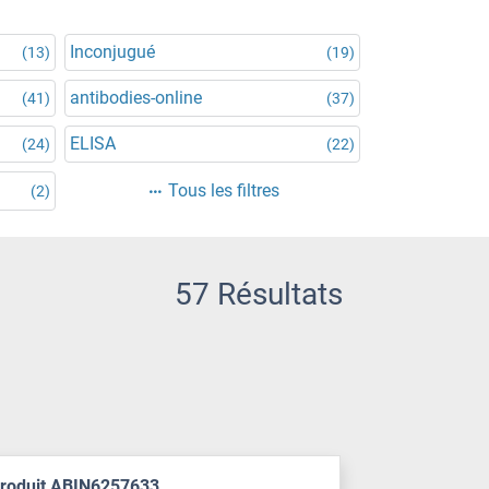
Inconjugué
(13)
(19)
antibodies-online
(41)
(37)
ELISA
(24)
(22)
Tous les filtres
(2)
57 Résultats
produit ABIN6257633