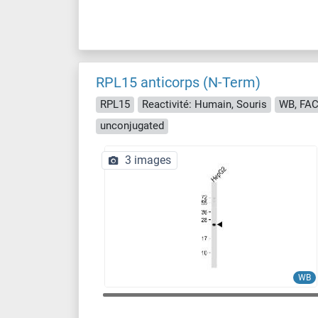
RPL15 anticorps (N-Term)
RPL15
Reactivité: Humain, Souris
WB, FAC
unconjugated
3 images
WB