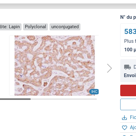
N° du 
ôte: Lapin
Polyclonal
unconjugated
583
Plus 
100 
D
Envoi
IHC
Fi
Aj