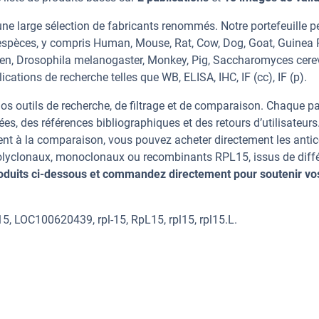
ne large sélection de fabricants renommés. Notre portefeuille 
espèces, y compris Human, Mouse, Rat, Cow, Dog, Goat, Guinea 
icken, Drosophila melanogaster, Monkey, Pig, Saccharomyces cerev
cations de recherche telles que WB, ELISA, IHC, IF (cc), IF (p).
os outils de recherche, de filtrage et de comparaison. Chaque p
ées, des références bibliographiques et des retours d’utilisateurs
nt à la comparaison, vous pouvez acheter directement les anti
 polyclonaux, monoclonaux ou recombinants RPL15, issus de diff
oduits ci-dessous et commandez directement pour soutenir vo
5, LOC100620439, rpl-15, RpL15, rpl15, rpl15.L.