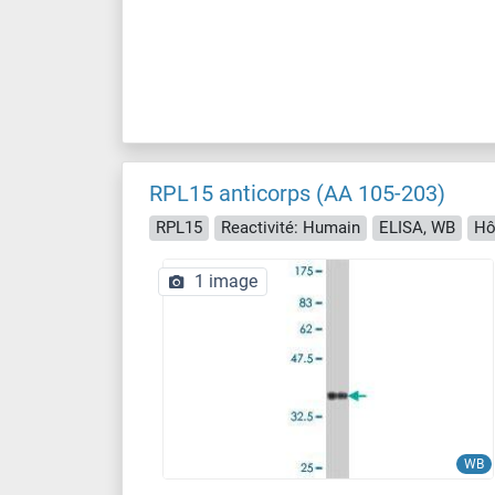
RPL15 anticorps (AA 105-203)
RPL15
Reactivité: Humain
ELISA, WB
Hô
1 image
WB