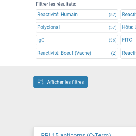
Filtrer les résultats:
Reactivité: Humain
Reacti
(57)
Polyclonal
Hôte: 
(57)
IgG
FITC
(36)
Reactivité: Boeuf (Vache)
Reacti
(2)
Afficher les filtres
RPL15 anticorps (C-Term)