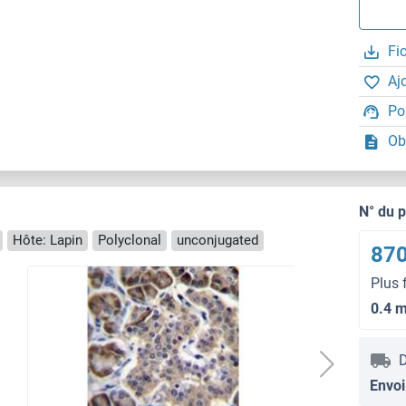
Fi
Aj
Po
Ob
N° du 
Hôte: Lapin
Polyclonal
unconjugated
870
Plus 
0.4 
D
Envoi