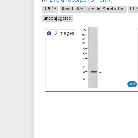
RPL15
Reactivité: Humain, Souris, Rat
ELIS
unconjugated
3 images
WB