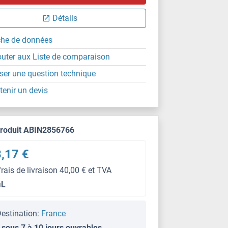
Détails
che de données
outer aux Liste de comparaison
ser une question technique
tenir un devis
produit ABIN2856766
,17 €
frais de livraison 40,00 € et TVA
μL
estination:
France
 sous 7 à 10 jours ouvrables