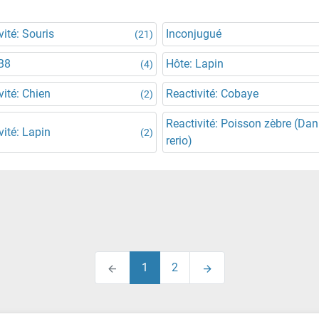
vité: Souris
Inconjugué
(21)
B8
Hôte: Lapin
(4)
vité: Chien
Reactivité: Cobaye
(2)
Reactivité: Poisson zèbre (Dan
vité: Lapin
(2)
rerio)
1
2