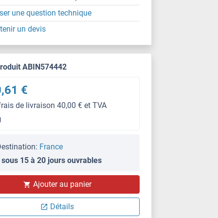
ser une question technique
tenir un devis
produit ABIN574442
,61 €
frais de livraison 40,00 € et TVA
g
estination:
France
 sous 15 à 20 jours ouvrables
Ajouter au panier
IHC (fp)
Détails