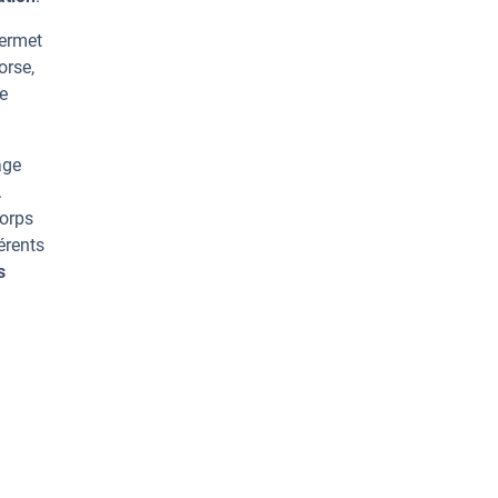
permet
orse,
de
age
.
corps
érents
s