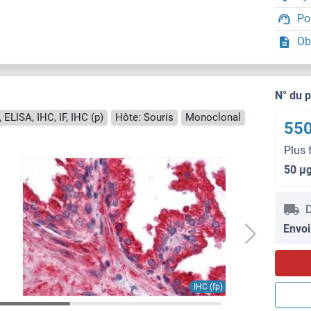
Po
Ob
N° du 
 ELISA, IHC, IF, IHC (p)
Hôte: Souris
Monoclonal
550
Plus 
50 μ
D
Envoi
IHC (fp)