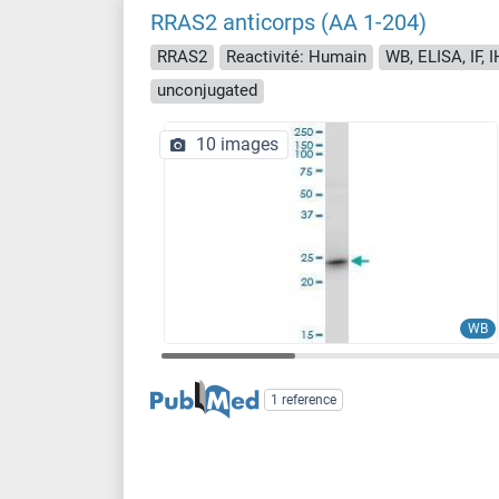
RRAS2 anticorps (AA 1-204)
RRAS2
Reactivité: Humain
WB, ELISA, IF, I
unconjugated
10 images
WB
1 reference