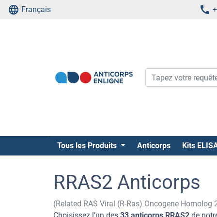
Français
+
Tous les Produits
Anticorps
Kits ELIS
RRAS2 Anticorps
(Related RAS Viral (R-Ras) Oncogene Homolog 
Choisissez l’un des
33 anticorps RRAS2
de notre