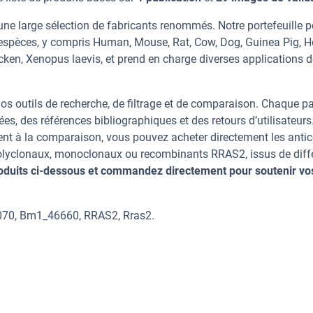
ne large sélection de fabricants renommés. Notre portefeuille 
espèces, y compris Human, Mouse, Rat, Cow, Dog, Guinea Pig, H
icken, Xenopus laevis, et prend en charge diverses applications 
os outils de recherche, de filtrage et de comparaison. Chaque p
ées, des références bibliographiques et des retours d’utilisateurs
nt à la comparaison, vous pouvez acheter directement les anti
 polyclonaux, monoclonaux ou recombinants RRAS2, issus de diff
oduits ci-dessous et commandez directement pour soutenir vo
070, Bm1_46660, RRAS2, Rras2.