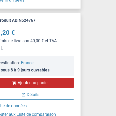
tenir un devis
produit ABIN524767
,20 €
frais de livraison 40,00 € et TVA
μL
estination:
France
 sous 8 à 9 jours ouvrables
WB
Ajouter au panier
Détails
che de données
outer aux Liste de comparaison