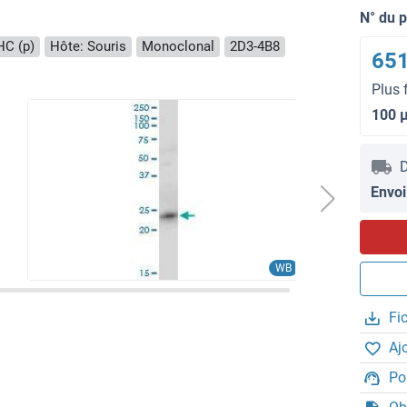
N° du 
HC (p)
Hôte: Souris
Monoclonal
2D3-4B8
651
Plus 
100 
D
Envoi
WB
Fi
Aj
Po