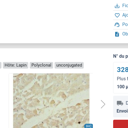
Fi
Aj
Po
Ob
N° du 
Hôte: Lapin
Polyclonal
unconjugated
328
Plus 
100 
D
Envoi
IHC