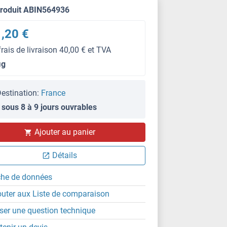
produit ABIN564936
,20 €
frais de livraison 40,00 € et TVA
μg
estination:
France
 sous 8 à 9 jours ouvrables
Ajouter au panier
WB
Détails
che de données
outer aux Liste de comparaison
ser une question technique