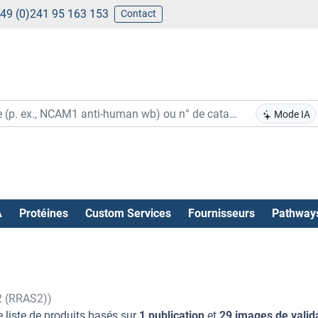
49 (0)241 95 163 153
Contact
Mode IA
A
Protéines
Custom Services
Fournisseurs
Pathway
2 (RRAS2))
 liste de produits basés sur
1 publication
et
29 images de valid