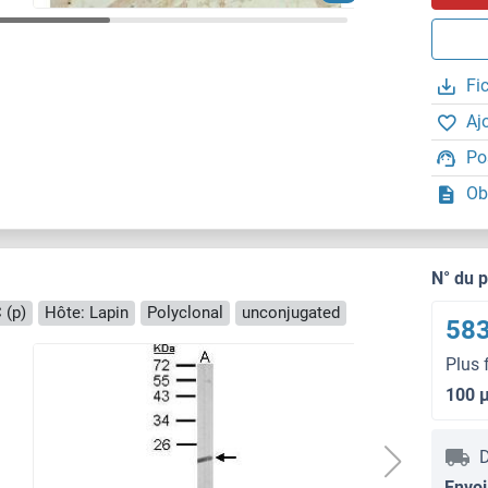
Fi
Aj
Po
Ob
N° du 
 (p)
Hôte: Lapin
Polyclonal
unconjugated
583
Plus 
100 
D
Envoi