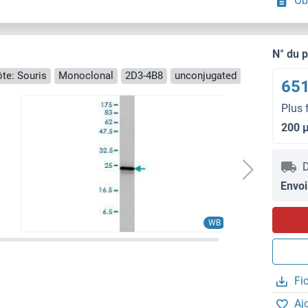
Ob
N° du 
te: Souris
Monoclonal
2D3-4B8
unconjugated
651
Plus 
200 
D
Envoi
WB
Fi
Aj