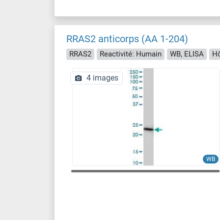
RRAS2 anticorps (AA 1-204)
RRAS2
Reactivité: Humain
WB, ELISA
Hô
4 images
WB