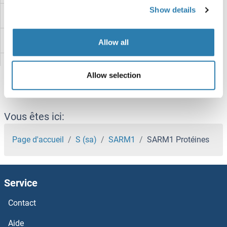
Show details
SAR1A Protéines
SAPS2 Protéines
Allow all
SAPS1 Protéines
Allow selection
SAP30BP Protéines
SAP30-Like Protéines
Vous êtes ici:
SAP30 Protéines
Page d'accueil
S (sa)
SARM1
SARM1 Protéines
SAP18 Protéines
Service
SAP1 Protéines
Contact
SAMM50 Protéines
Aide