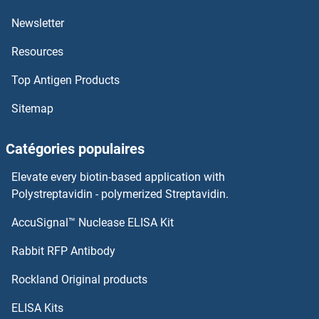
SAMHD1 Protéines
Newsletter
Resources
SAMD4A Protéines
Top Antigen Products
SAMD11 Protéines
Sitemap
SAM Domain, SH3 Domain and Nuclear Localization Signals, 1 Protéines
Catégories populaires
SALL4 Protéines
Elevate every biotin-based application with
SALL2 Protéines
Polystreptavidin - polymerized Streptavidin.
AccuSignal™ Nuclease ELISA Kit
SAG Protéines
Rabbit RFP Antibody
SARNP Protéines
Rockland Original products
SARS-Coronavirus Membrane Protein Protéines
ELISA Kits