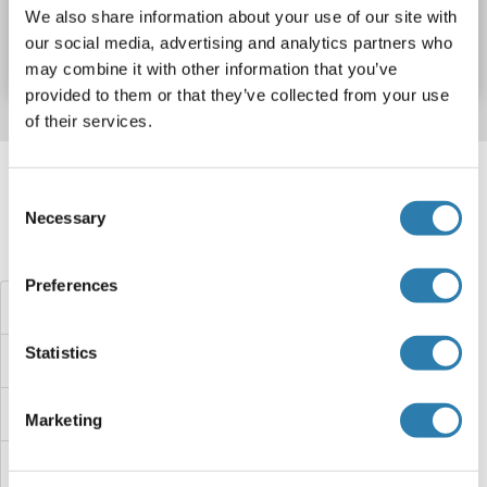
N° du produit ABIN2731405
We also share information about your use of our site with
our social media, advertising and analytics partners who
Fiche technique
Détails
may combine it with other information that you’ve
provided to them or that they’ve collected from your use
of their services.
Target information, Synonyms, Latest
references
Consent
Necessary
Selection
Avez-vous cherché autre chose?
Preferences
SARDH Protéines
Statistics
Sarcolemma Associated Protein Protéines
Sarcalumenin Protéines
Marketing
SAR1B Protéines