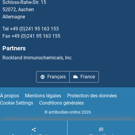
Schloss-Rahe-Str. 15
SARS2 Protéines
52072, Aachen
Allemagne
SART1 Protéines
Tel
+49 (0)241 95 163 153
SART3 Protéines
Fax
+49 (0)241 95 163 155
Partners
SASH1 Protéines
Rockland Immunochemicals, Inc.
SASH3 Protéines
Français
France
SAT1 Protéines
SAT2 Protéines
À propos
Mentions légales
Protection des données
Cookie Settings
Conditions générales
SATB1 Protéines
© antibodies-online 2026
SATB2 Protéines