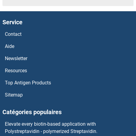
SCARB2 Anticorps
Service
SCARB1 Anticorps
Contact
SCARA5 Anticorps
Aide
SCARA3 Anticorps
Newsletter
Resources
SCAPER Anticorps
Top Antigen Products
SCAND1 Anticorps
Sitemap
SCAMP5 Anticorps
Catégories populaires
SCAMP4 Anticorps
Elevate every biotin-based application with
SCAMP3 Anticorps
Polystreptavidin - polymerized Streptavidin.