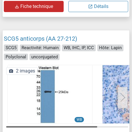
Fiche technique
Détails
SCG5 anticorps (AA 27-212)
SCG5
Reactivité: Humain
WB, IHC, IP, ICC
Hôte: Lapin
Polyclonal
unconjugated
2 images
WB