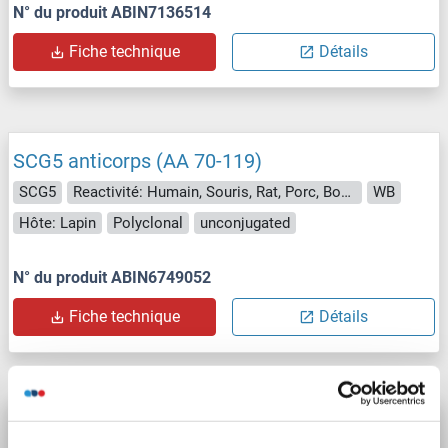
N° du produit ABIN7136514
Fiche technique
Détails
SCG5 anticorps (AA 70-119)
SCG5
Reactivité: Humain, Souris, Rat, Porc, Boeuf (Vache), Chien, Cobaye, Singe, Cheval, Poisson zèbre (Danio rerio), Roussette (Chauve-souris), Poulet
WB
Hôte: Lapin
Polyclonal
unconjugated
N° du produit ABIN6749052
Fiche technique
Détails
SCG5 anticorps (AA 1-100) (AbBy Fluor® 350)