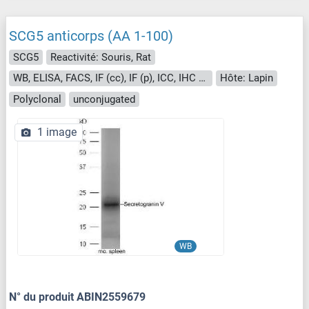
SCG5 anticorps (AA 1-100)
SCG5
Reactivité: Souris, Rat
WB, ELISA, FACS, IF (cc), IF (p), ICC, IHC (fro), IHC (p)
Hôte: Lapin
Polyclonal
unconjugated
1 image
WB
N° du produit ABIN2559679