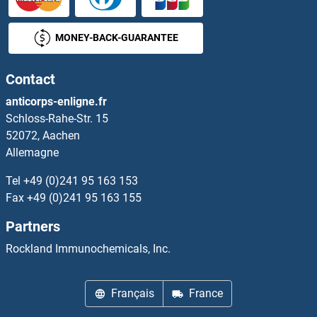
Sclerostin Anticorps
MONEY-BACK-GUARANTEE
Sclt1 Anticorps
Contact
SCLY Anticorps
anticorps-enligne.fr
Schloss-Rahe-Str. 15
SCMH1 Anticorps
52072, Aachen
Allemagne
SCML1 Anticorps
Tel
+49 (0)241 95 163 153
SCML2 Anticorps
Fax
+49 (0)241 95 163 155
Partners
SCML4 Anticorps
Rockland Immunochemicals, Inc.
SCN11A Anticorps
Français
France
SCN1A Anticorps