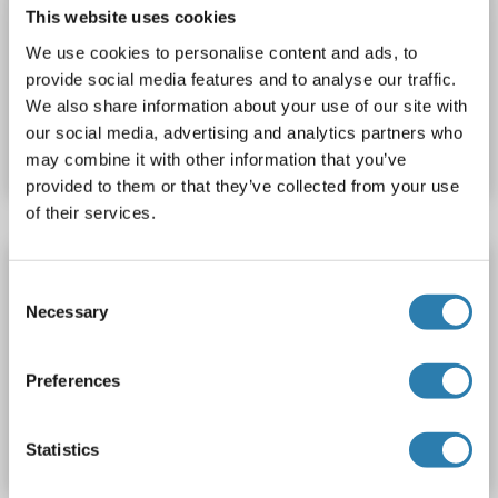
SCG5
Reactivité: Souris, Rat
WB, FACS, IF (cc), IF (p)
This website uses cookies
Hôte: Lapin
Polyclonal
AbBy Fluor® 350
We use cookies to personalise content and ads, to
provide social media features and to analyse our traffic.
N° du produit ABIN6976432
We also share information about your use of our site with
our social media, advertising and analytics partners who
Fiche technique
Détails
may combine it with other information that you’ve
provided to them or that they’ve collected from your use
of their services.
SCG5 anticorps (AA 1-100) (AbBy Fluor® 594)
Consent
SCG5
Reactivité: Souris, Rat
WB, FACS, IF (cc), IF (p)
Necessary
Selection
Hôte: Lapin
Polyclonal
AbBy Fluor® 594
Preferences
N° du produit ABIN2803420
Fiche technique
Détails
Statistics