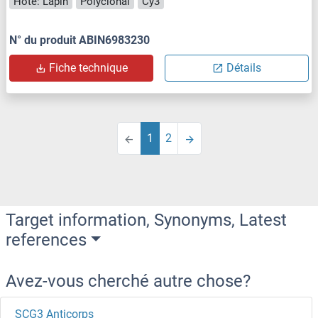
Hôte: Lapin
Polyclonal
Cy3
N° du produit ABIN6983230
Fiche technique
Détails
1
2
Target information, Synonyms, Latest
references
Avez-vous cherché autre chose?
SCG3 Anticorps