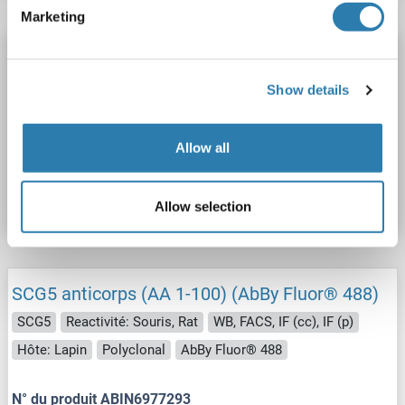
Marketing
SCG5 anticorps (AA 1-100) (AbBy Fluor® 647)
SCG5
Reactivité: Souris, Rat
WB, FACS, IF (cc), IF (p)
Show details
Hôte: Lapin
Polyclonal
AbBy Fluor® 647
Allow all
N° du produit ABIN6979808
Fiche technique
Détails
Allow selection
SCG5 anticorps (AA 1-100) (AbBy Fluor® 488)
SCG5
Reactivité: Souris, Rat
WB, FACS, IF (cc), IF (p)
Hôte: Lapin
Polyclonal
AbBy Fluor® 488
N° du produit ABIN6977293