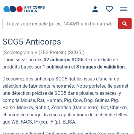
SCG5 Anticorps
(Secretogranin V (7B2 Protein) (SCG5))
Choisissez l’un des
32 anticorps SCG5
de notre liste de
produits basés sur
1 publication
et
8 images de validation
.
Découvrez des anticorps SCG5 fiables issus d’une large
sélection de fabricants renommés. Notre portefeuille permet
une détection précise de SCG5 dans plusieurs espèces, y
compris Mouse, Rat, Human, Pig, Cow, Dog, Guinea Pig,
Horse, Monkey, Rabbit, Zebrafish (Danio rerio), Bat, Chicken,
et prend en charge diverses applications de recherche telles
que WB, FACS, IF (cc), IF (p), ELISA.
Trouvez rapidement l’anticorps adapté grâce à nos outils de