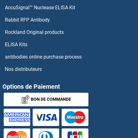
AccuSignal™ Nuclease ELISA Kit
SCAMP1 Anticorps
Rabbit RFP Antibody
SCGB1A1 Anticorps
Rockland Original products
SCGB1D2 Anticorps
ELISA Kits
SCGB2A1 Anticorps
antibodies online purchase process
Nos distributeurs
SCGB3A1 Anticorps
SCGB3A2 Anticorps
Options de Paiement
BON DE COMMANDE
SCGN Anticorps
SCIMP Anticorps
Scinderin Anticorps