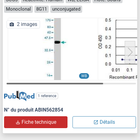
Monoclonal
8G11
unconjugated
2 images
WB
1 reference
N° du produit ABIN562854
Fiche technique
Détails