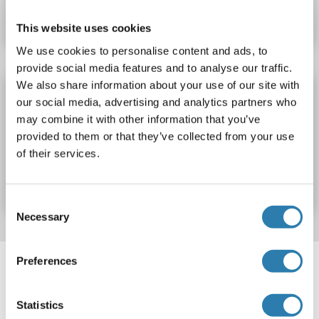
Fiche technique
Détails
This website uses cookies
We use cookies to personalise content and ads, to
provide social media features and to analyse our traffic.
We also share information about your use of our site with
SEC62 Kit ELISA
our social media, advertising and analytics partners who
TLOC1
Reactivité: Chien
Colorimetric
may combine it with other information that you’ve
provided to them or that they’ve collected from your use
N° du produit ABIN1162848
of their services.
Fiche technique
Détails
Consent
Necessary
Selection
Target information, Synonyms, Latest
Preferences
references
Statistics
Avez-vous cherché autre chose?