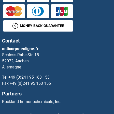
Selenoprotein P Kits ELISA
Selenoprotein S Kits ELISA
MONEY-BACK-GUARANTEE
SELPLG Kits ELISA
Contact
Sema Domain, Immunoglobulin Domain (Ig), Short Basic Domain, Secreted, (Semaphorin) 3A Kits ELISA
anticorps-enligne.fr
Schloss-Rahe-Str. 15
SEMA3B Kits ELISA
52072, Aachen
Allemagne
SEMA3C Kits ELISA
Tel
+49 (0)241 95 163 153
SEMA3D Kits ELISA
Fax
+49 (0)241 95 163 155
Partners
SEMA3E Kits ELISA
Rockland Immunochemicals, Inc.
SEMA3F Kits ELISA