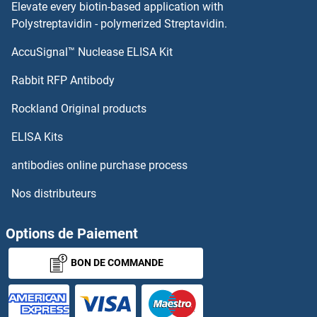
Elevate every biotin-based application with
SCXA Kits ELISA
Polystreptavidin - polymerized Streptavidin.
AccuSignal™ Nuclease ELISA Kit
SCUBE1 Kits ELISA
Rabbit RFP Antibody
SECISBP2 Kits ELISA
Rockland Original products
Secreted Frizzled-Related Protein 1 Kits ELISA
ELISA Kits
Secretin Kits ELISA
antibodies online purchase process
Nos distributeurs
SECTM1 Kits ELISA
Seladin 1 Kits ELISA
Options de Paiement
BON DE COMMANDE
Selectin E/CD62e Kits ELISA
SELENBP1 Kits ELISA