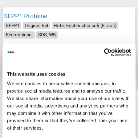
SEPP1 Protéine
SEPP1
Origine: Rat
Hôte: Escherichia coli (E. coli)
Recombinant
SDS, WB
N° du produit ABIN6126005
Fiche technique
Détails
This website uses cookies
We use cookies to personalise content and ads, to
provide social media features and to analyse our traffic.
Target information, Synonyms, Latest
We also share information about your use of our site with
references
our social media, advertising and analytics partners who
may combine it with other information that you’ve
provided to them or that they’ve collected from your use
Avez-vous cherché autre chose?
of their services.
SEPN1 Protéines