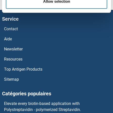
Allow selection
SENP1 Protéines
Service
Seminal Vesicle Secretory Protein 5 Protéines
Contact
SEMG2 Protéines
Aide
SEMG1 Protéines
Newsletter
Resources
Semaphorin 6C Protéines
Top Antigen Products
SEMA7A Protéines
Sitemap
SEMA6D Protéines
Catégories populaires
SEMA6B Protéines
Elevate every biotin-based application with
SEMA6A Protéines
Polystreptavidin - polymerized Streptavidin.