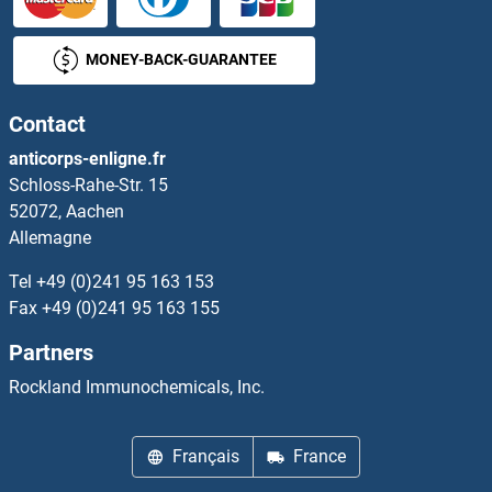
Septin 4 Protéines
MONEY-BACK-GUARANTEE
Septin 5 Protéines
Contact
Septin 6 Protéines
anticorps-enligne.fr
Schloss-Rahe-Str. 15
Septin 7 Protéines
52072, Aachen
Allemagne
Septin 8 Protéines
Tel
+49 (0)241 95 163 153
Septin 9 Protéines
Fax
+49 (0)241 95 163 155
Partners
SERAC1 Protéines
Rockland Immunochemicals, Inc.
SERBP1 Protéines
Français
France
SERF1A Protéines