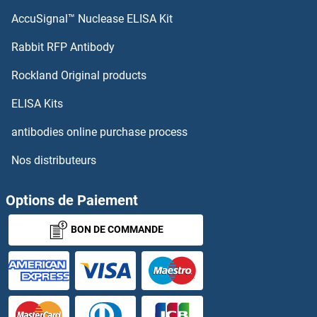
AccuSignal™ Nuclease ELISA Kit
SEMA5B Protéines
Rabbit RFP Antibody
SEPSECS Protéines
Rockland Original products
Septin 1 Protéines
ELISA Kits
Septin 10 Protéines
antibodies online purchase process
Nos distributeurs
Septin 11 Protéines
Septin 12 Protéines
Options de Paiement
BON DE COMMANDE
Septin 14 Protéines
Septin 2 Protéines
Septin 3 Protéines