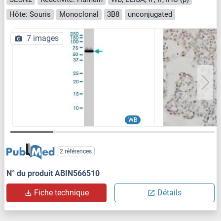
Hôte: Souris
Monoclonal
3B8
unconjugated
7 images
WB
2 références
N° du produit ABIN566510
Fiche technique
Détails