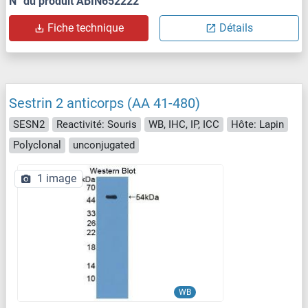
N° du produit ABIN652222
Fiche technique
Détails
Sestrin 2 anticorps (AA 41-480)
SESN2
Reactivité: Souris
WB, IHC, IP, ICC
Hôte: Lapin
Polyclonal
unconjugated
1 image
WB