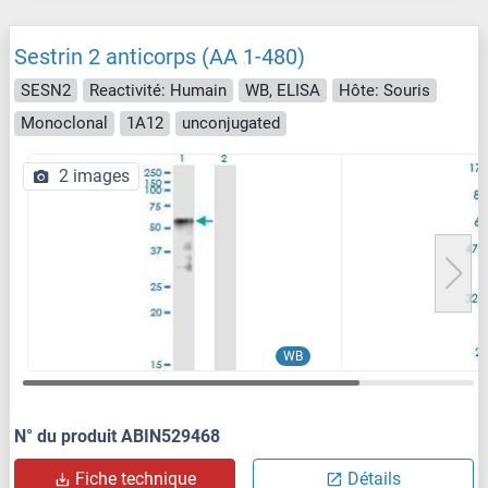
Sestrin 2 anticorps (AA 1-480)
SESN2
Reactivité: Humain
WB, ELISA
Hôte: Souris
Monoclonal
1A12
unconjugated
2 images
WB
N° du produit ABIN529468
Fiche technique
Détails