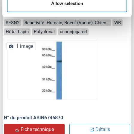
Allow selection
Sestrin 2 anticorps (N-Term)
SESN2
Reactivité: Humain, Boeuf (Vache), Chien, Cobaye, Cheval, Porc, Singe
WB
Hôte: Lapin
Polyclonal
unconjugated
1 image
N° du produit ABIN6746870
Fiche technique
Détails