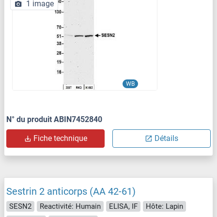
1 image
WB
N° du produit ABIN7452840
Fiche technique
Détails
Sestrin 2 anticorps (AA 42-61)
SESN2
Reactivité: Humain
ELISA, IF
Hôte: Lapin