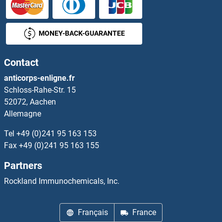
SETD1B Anticorps
MONEY-BACK-GUARANTEE
SETD2 Anticorps
Contact
SETD3 Anticorps
anticorps-enligne.fr
Schloss-Rahe-Str. 15
SETD6 Anticorps
52072, Aachen
Allemagne
SETD7 Anticorps
Tel
+49 (0)241 95 163 153
SETDB2 Anticorps
Fax
+49 (0)241 95 163 155
Partners
SETMAR Anticorps
Rockland Immunochemicals, Inc.
SEZ6 Anticorps
Français
France
SEZ6L Anticorps