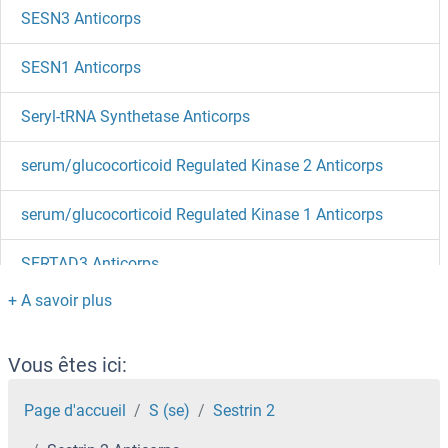
SESN3 Anticorps
SESN1 Anticorps
Seryl-tRNA Synthetase Anticorps
serum/glucocorticoid Regulated Kinase 2 Anticorps
serum/glucocorticoid Regulated Kinase 1 Anticorps
SERTAD3 Anticorps
SERTAD2 Anticorps
SERTAD1 Anticorps
Vous êtes ici:
SERPINI2 Anticorps
Page d'accueil
S (se)
Sestrin 2