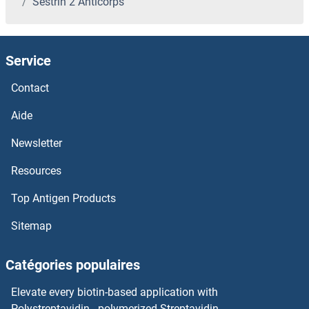
Sestrin 2 Anticorps
SERPINH1 Anticorps
SERPING1 Anticorps
Service
SERPINE2 Anticorps
Contact
SERPIND1 Anticorps
Aide
Newsletter
SERPINC1 Anticorps
Resources
SERPINB9 Anticorps
Top Antigen Products
SERPINB8 Anticorps
Sitemap
SERPINB7 Anticorps
Catégories populaires
SERPINB6 Anticorps
Elevate every biotin-based application with
Polystreptavidin - polymerized Streptavidin.