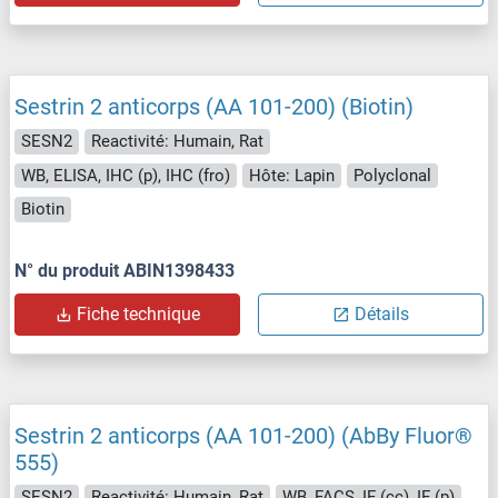
Sestrin 2 anticorps (AA 101-200) (Biotin)
SESN2
Reactivité: Humain, Rat
WB, ELISA, IHC (p), IHC (fro)
Hôte: Lapin
Polyclonal
Biotin
N° du produit ABIN1398433
Fiche technique
Détails
Sestrin 2 anticorps (AA 101-200) (AbBy Fluor®
555)
SESN2
Reactivité: Humain, Rat
WB, FACS, IF (cc), IF (p)