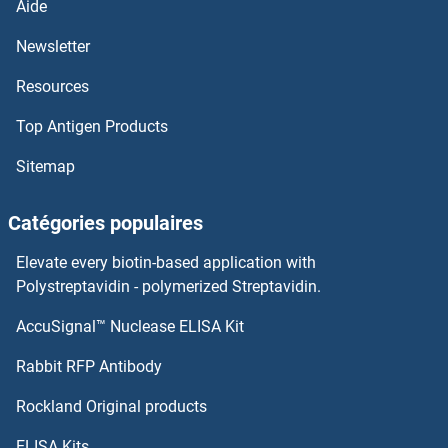
Aide
Newsletter
SERPINH1 Kits ELISA
Resources
SERPING1 Kits ELISA
Top Antigen Products
SERPINE2 Kits ELISA
Sitemap
SERPIND1 Kits ELISA
Catégories populaires
SERPINC1 Kits ELISA
Elevate every biotin-based application with
Polystreptavidin - polymerized Streptavidin.
SERPINB9 Kits ELISA
AccuSignal™ Nuclease ELISA Kit
SFRS17A Kits ELISA
Rabbit RFP Antibody
SFRS7 Kits ELISA
Rockland Original products
SFT2D1 Kits ELISA
ELISA Kits