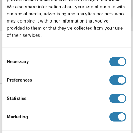
Fiche technique
Détails
We also share information about your use of our site with
our social media, advertising and analytics partners who
may combine it with other information that you’ve
provided to them or that they’ve collected from your use
of their services.
Target information, Synonyms, Latest
references
Consent
Avez-vous cherché autre chose?
Necessary
Selection
SFRP5 Kits ELISA
Preferences
SFRP4 Kits ELISA
Statistics
SFRP2 Kits ELISA
Marketing
SFMBT1 Kits ELISA