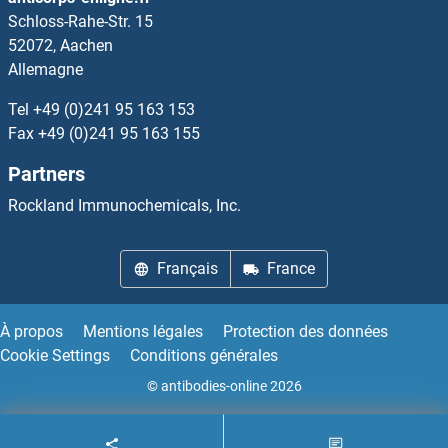
Schloss-Rahe-Str. 15
SH2B1 Kits ELISA
52072, Aachen
Allemagne
SH2D1A Kits ELISA
Tel
+49 (0)241 95 163 153
SH3BP2 Kits ELISA
Fax
+49 (0)241 95 163 155
Partners
SH3BP5 Kits ELISA
Rockland Immunochemicals, Inc.
SH3GL1 Kits ELISA
Français
France
SHANK1 Kits ELISA
SHARPIN Kits ELISA
À propos
Mentions légales
Protection des données
Cookie Settings
Conditions générales
SHBG Kits ELISA
© antibodies-online 2026