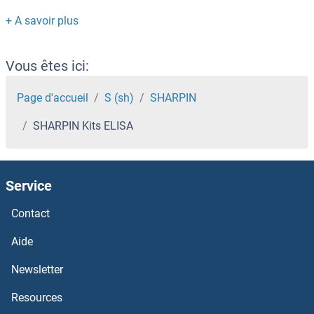
SGPP2 Kits ELISA
SGPP1 Kits ELISA
Vous êtes ici:
SGPL1 Kits ELISA
Page d'accueil
S (sh)
SHARPIN
SHARPIN Kits ELISA
SGIP1 Kits ELISA
SGCD Kits ELISA
Service
SFXN1 Kits ELISA
Contact
SFTPD Kits ELISA
Aide
Newsletter
SFTPB Kits ELISA
Resources
SFT2D1 Kits ELISA