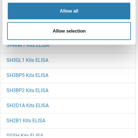
Target information, Synonyms, Latest
Allow all
references
Avez-vous cherché autre chose?
Allow selection
SHANK1 Kits ELISA
SH3GL1 Kits ELISA
SH3BP5 Kits ELISA
SH3BP2 Kits ELISA
SH2D1A Kits ELISA
SH2B1 Kits ELISA
SGSH Kits ELISA