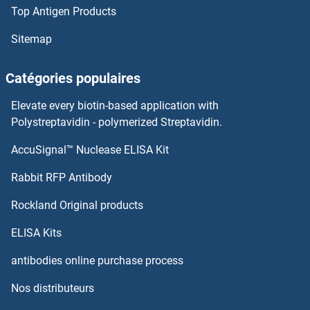
Top Antigen Products
SFRS7 Kits ELISA
Sitemap
SFRS17A Kits ELISA
Catégories populaires
SFRS12 Kits ELISA
Elevate every biotin-based application with
Polystreptavidin - polymerized Streptavidin.
SFRP5 Kits ELISA
AccuSignal™ Nuclease ELISA Kit
SHBG Kits ELISA
Rabbit RFP Antibody
SHC1 Kits ELISA
Rockland Original products
SHCBP1 Kits ELISA
ELISA Kits
antibodies online purchase process
SHMT1 Kits ELISA
Nos distributeurs
Shootin-1 Kits ELISA