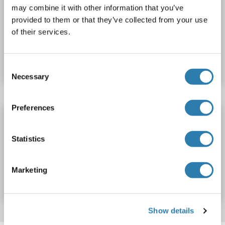
may combine it with other information that you’ve
SHARPIN
Reactivité: Souris
Colorimetric
provided to them or that they’ve collected from your use
of their services.
N° du produit ABIN1157861
Fiche technique
Détails
Consent
Necessary
Selection
Preferences
SHARPIN Kit ELISA
SHARPIN
Reactivité: Rat
Colorimetric
Statistics
N° du produit ABIN1157862
Marketing
Fiche technique
Détails
Show details