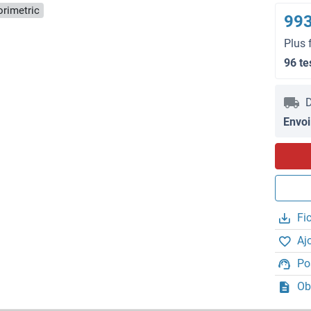
orimetric
993
Plus 
96 te
D
Envoi
Fi
Aj
Po
Ob