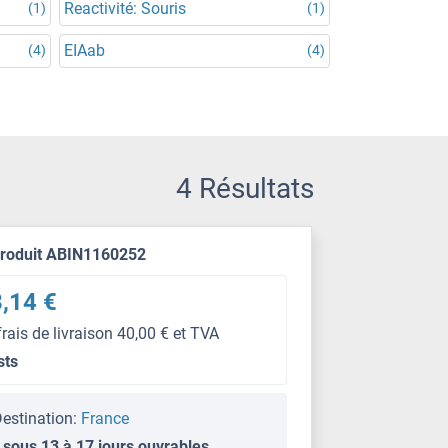
Reactivité: Souris
(1)
(1)
EIAab
(4)
(4)
4 Résultats
produit ABIN1160252
,14 €
frais de livraison 40,00 € et TVA
sts
estination:
France
 sous 13 à 17 jours ouvrables