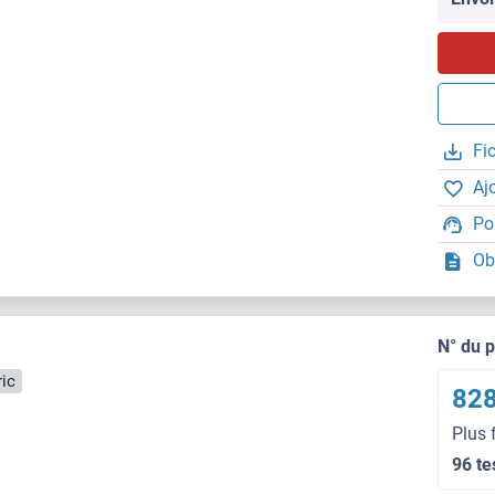
Fi
Aj
Po
Ob
N° du 
ic
828
Plus 
96 te