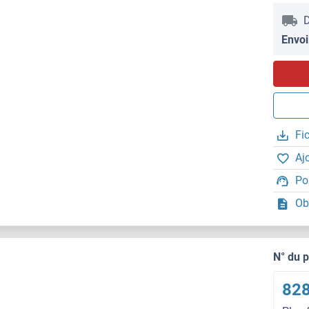
D
Envoi
Fi
Aj
Po
Ob
N° du 
828