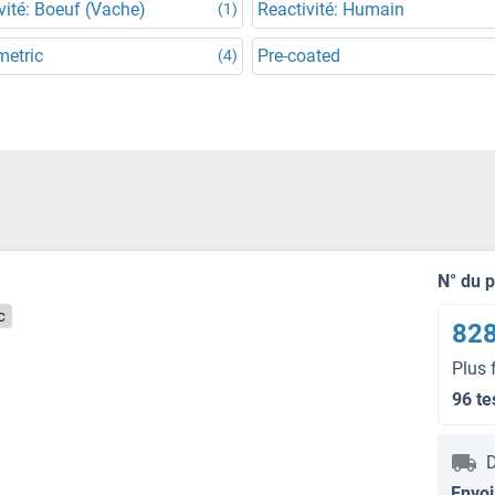
vité: Boeuf (Vache)
Reactivité: Humain
(1)
metric
Pre-coated
(4)
N° du 
c
828
Plus 
96 te
D
Envoi