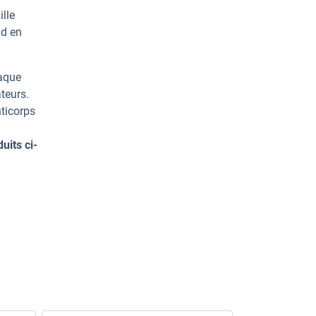
lle
nd en
haque
teurs.
ticorps
uits ci-