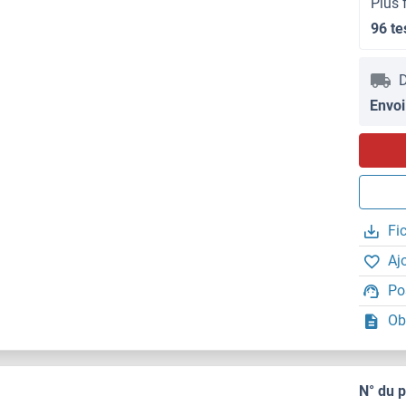
Plus 
96 te
D
Envoi
Fi
Aj
Po
Ob
N° du 