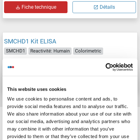
Fiche technique
Détails
SMCHD1 Kit ELISA
SMCHD1
Reactivité: Humain
Colorimetric
N° du produit ABIN1159918
Fiche technique
Détails
This website uses cookies
We use cookies to personalise content and ads, to
provide social media features and to analyse our traffic.
Target information, Synonyms, Latest
We also share information about your use of our site with
references
our social media, advertising and analytics partners who
may combine it with other information that you’ve
provided to them or that they’ve collected from your use
Avez-vous cherché autre chose?