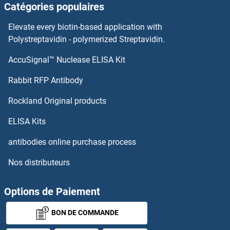
Catégories populaires
SMAD, Mothers Against DPP Homolog 3 Kits ELISA
Elevate every biotin-based application with
Polystreptavidin - polymerized Streptavidin.
SLURP1 Kits ELISA
AccuSignal™ Nuclease ELISA Kit
SMCP Kits ELISA
Rabbit RFP Antibody
SMG1 Kits ELISA
Rockland Original products
SMG6 Kits ELISA
ELISA Kits
antibodies online purchase process
SMG7 Kits ELISA
Nos distributeurs
SMN1 Kits ELISA
Options de Paiement
SMN2 Kits ELISA
BON DE COMMANDE
SMNDC1 Kits ELISA