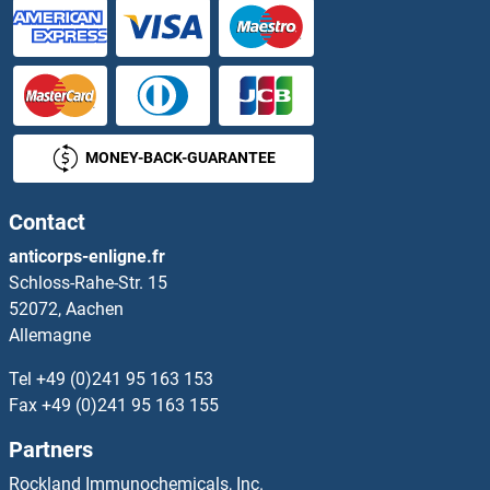
SMO Kits ELISA
SMOC1 Kits ELISA
SMOC2 Kits ELISA
MONEY-BACK-GUARANTEE
Smoothelin Kits ELISA
Contact
SMOX Kits ELISA
anticorps-enligne.fr
Schloss-Rahe-Str. 15
SMPD1 Kits ELISA
52072, Aachen
Allemagne
SMPD2 Kits ELISA
Tel
+49 (0)241 95 163 153
SMPD3 Kits ELISA
Fax
+49 (0)241 95 163 155
Partners
SMS Kits ELISA
Rockland Immunochemicals, Inc.