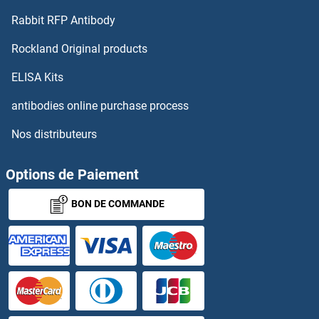
Rabbit RFP Antibody
SND1 Kits ELISA
Rockland Original products
SNF8 Kits ELISA
ELISA Kits
SNIP1 Kits ELISA
antibodies online purchase process
Nos distributeurs
SNRK Kits ELISA
SNRPC Kits ELISA
Options de Paiement
BON DE COMMANDE
SNRPD1 Kits ELISA
SNTA1 Kits ELISA
SNTB1 Kits ELISA
SNTB2 Kits ELISA