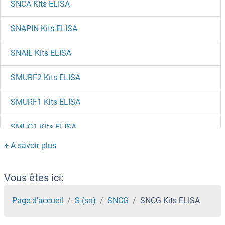
SNCA Kits ELISA
SNAPIN Kits ELISA
SNAIL Kits ELISA
SMURF2 Kits ELISA
SMURF1 Kits ELISA
SMUG1 Kits ELISA
SMS Kits ELISA
SMPD3 Kits ELISA
Vous êtes ici:
SMPD2 Kits ELISA
Page d'accueil
S (sn)
SNCG
SNCG Kits ELISA