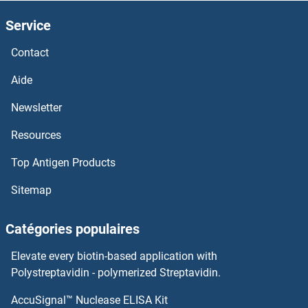
SMPD1 Kits ELISA
Service
SMOX Kits ELISA
Contact
Smoothelin Kits ELISA
Aide
SMOC2 Kits ELISA
Newsletter
Resources
SMOC1 Kits ELISA
Top Antigen Products
SMO Kits ELISA
Sitemap
SMNDC1 Kits ELISA
Catégories populaires
SMN2 Kits ELISA
Elevate every biotin-based application with
SMN1 Kits ELISA
Polystreptavidin - polymerized Streptavidin.
AccuSignal™ Nuclease ELISA Kit
SMG7 Kits ELISA