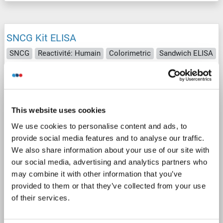
SNCG Kit ELISA
SNCG
Reactivité: Humain
Colorimetric
Sandwich ELISA
31.2 pg/mL - 2000 pg/mL
Cell Lysate, Plasma, Serum, Tissue Homogenate
1 image
This website uses cookies
We use cookies to personalise content and ads, to
provide social media features and to analyse our traffic.
We also share information about your use of our site with
our social media, advertising and analytics partners who
may combine it with other information that you’ve
provided to them or that they’ve collected from your use
ELISA
of their services.