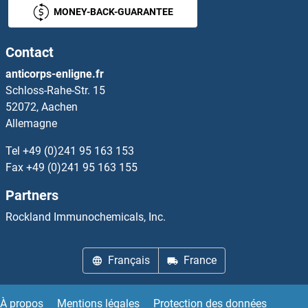
MONEY-BACK-GUARANTEE
Sntn Kits ELISA
Contact
SNURF Kits ELISA
anticorps-enligne.fr
Schloss-Rahe-Str. 15
Snurportin 1 Kits ELISA
52072, Aachen
Allemagne
SNW1 Kits ELISA
Tel
+49 (0)241 95 163 153
SNX13 Kits ELISA
Fax
+49 (0)241 95 163 155
Partners
SNX17 Kits ELISA
Rockland Immunochemicals, Inc.
SNX9 Kits ELISA
Français
France
SOCS1 Kits ELISA
SOCS2 Kits ELISA
À propos
Mentions légales
Protection des données