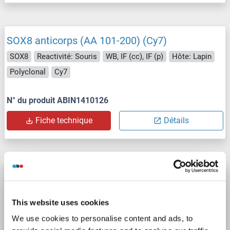
SOX8 anticorps (AA 101-200) (Cy7)
SOX8
Reactivité: Souris
WB, IF (cc), IF (p)
Hôte: Lapin
Polyclonal
Cy7
N° du produit ABIN1410126
Fiche technique
Détails
SOX8 anticorps (AA 101-200) (Cy5.5)
SOX8
Reactivité: Souris
WB, IF (cc), IF (p)
Hôte: Lapin
This website uses cookies
Polyclonal
Cy5.5
We use cookies to personalise content and ads, to