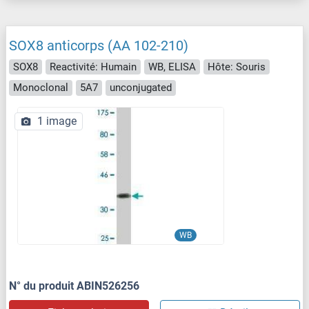
SOX8 anticorps (AA 102-210)
SOX8
Reactivité: Humain
WB, ELISA
Hôte: Souris
Monoclonal
5A7
unconjugated
1 image
WB
N° du produit ABIN526256