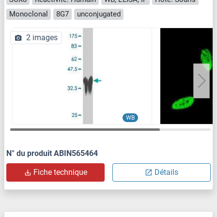
Monoclonal
8G7
unconjugated
2 images
WB
N° du produit ABIN565464
Fiche technique
Détails