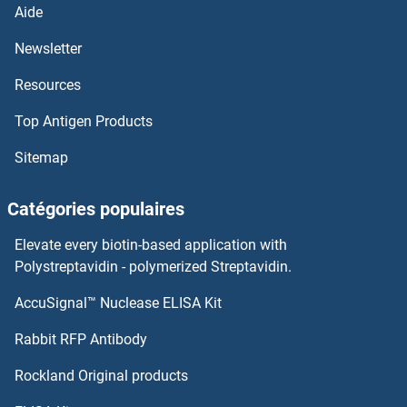
Aide
SOX10 Anticorps
Newsletter
Resources
SOSTDC1 Anticorps
Top Antigen Products
SOS2 Anticorps
Sitemap
SOS1 Anticorps
Catégories populaires
Sorting Nexin 7 Anticorps
Elevate every biotin-based application with
Sorting Nexin 4 Anticorps
Polystreptavidin - polymerized Streptavidin.
AccuSignal™ Nuclease ELISA Kit
Sorting Nexin 3 Anticorps
Rabbit RFP Antibody
SOX9 Anticorps
Rockland Original products
Soybean Agglutinin Anticorps