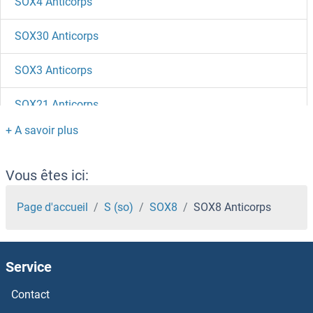
SOX4 Anticorps
SOX30 Anticorps
SOX3 Anticorps
SOX21 Anticorps
SOX2 Anticorps
SOX17 Anticorps
Vous êtes ici:
SOX15 Anticorps
Page d'accueil
S (so)
SOX8
SOX8 Anticorps
SOX14 Anticorps
Service
SOX13 Anticorps
Contact
SOX12 Anticorps