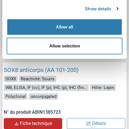
SOX8
Reactivité: Souris
WB, IF (cc), IF (p)
Hôte: Lapin
Show details
Polyclonal
Cy3
Allow all
N° du produit ABIN1410123
Fiche technique
Détails
Allow selection
SOX8 anticorps (AA 101-200)
SOX8
Reactivité: Souris
WB, ELISA, IF (cc), IF (p), IHC (p), IHC (fro), ICC
Hôte: Lapin
Polyclonal
unconjugated
N° du produit ABIN1385723
Fiche technique
Détails