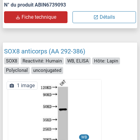
N° du produit ABIN6739093
Fiche technique
Détails
SOX8 anticorps (AA 292-386)
SOX8
Reactivité: Humain
WB, ELISA
Hôte: Lapin
Polyclonal
unconjugated
1 image
WB