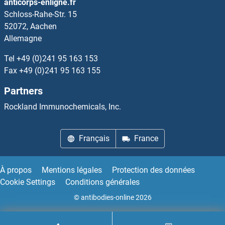
anticorps-enligne.fr
Schloss-Rahe-Str. 15
SP7 Anticorps
52072, Aachen
Allemagne
SP8 Anticorps
Tel
+49 (0)241 95 163 153
SP9 Anticorps
Fax
+49 (0)241 95 163 155
Partners
SPA17 Anticorps
Rockland Immunochemicals, Inc.
SPACA1 Anticorps
Français
France
SPACA3 Anticorps
SPACA4 Anticorps
À propos
Mentions légales
Protection des données
Cookie Settings
Conditions générales
SPAG1 Anticorps
© antibodies-online 2026
SPAG11A Anticorps