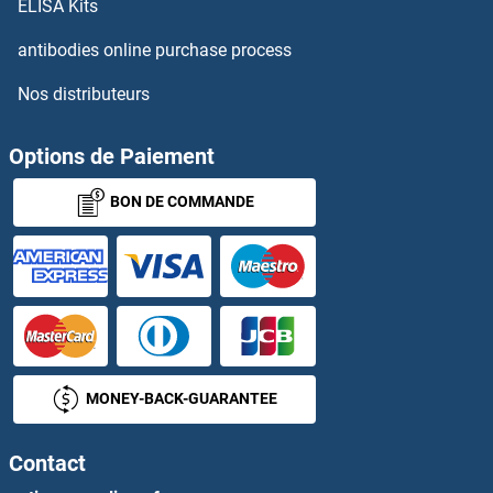
ELISA Kits
SP1 Anticorps
antibodies online purchase process
Nos distributeurs
SP100 Anticorps
SP110 Anticorps
Options de Paiement
BON DE COMMANDE
SP140 Anticorps
Sp2 Anticorps
Sp3 Anticorps
SP4 Anticorps
MONEY-BACK-GUARANTEE
SP5 Anticorps
Contact
SP6 Anticorps