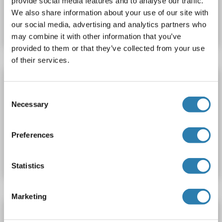
provide social media features and to analyse our traffic.
N° du produit ABIN1410125
We also share information about your use of our site with
our social media, advertising and analytics partners who
Fiche technique
Détails
may combine it with other information that you’ve
provided to them or that they’ve collected from your use
of their services.
SOX8 anticorps (AA 101-200) (Cy5)
Consent
SOX8
Reactivité: Souris
WB, IF (cc), IF (p)
Hôte: Lapin
Necessary
Selection
Polyclonal
Cy5
Preferences
N° du produit ABIN1410124
Fiche technique
Détails
Statistics
Marketing
SOX8 anticorps (AA 101-200) (Cy3)