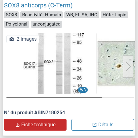
SOX8 anticorps (C-Term)
SOX8
Reactivité: Humain
WB, ELISA, IHC
Hôte: Lapin
Polyclonal
unconjugated
2 images
WB
N° du produit ABIN7180254
Fiche technique
Détails