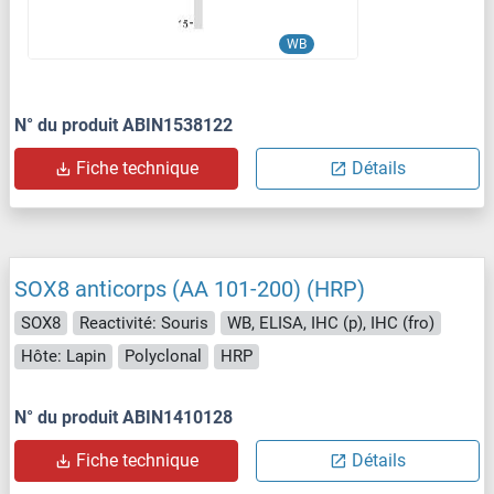
WB
N° du produit ABIN1538122
Fiche technique
Détails
SOX8 anticorps (AA 101-200) (HRP)
SOX8
Reactivité: Souris
WB, ELISA, IHC (p), IHC (fro)
Hôte: Lapin
Polyclonal
HRP
N° du produit ABIN1410128
Fiche technique
Détails