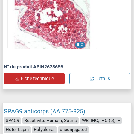
IHC
N° du produit ABIN2628656
Fiche technique
Détails
SPAG9 anticorps (AA 775-825)
SPAG9
Reactivité: Humain, Souris
WB, IHC, IHC (p), IF
Hôte: Lapin
Polyclonal
unconjugated