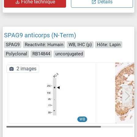
Fiche technique
Détails
SPAG9 anticorps (N-Term)
SPAG9
Reactivité: Humain
WB, IHC (p)
Hôte: Lapin
Polyclonal
RB14844
unconjugated
2 images
WB