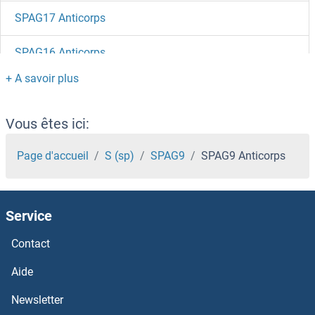
SPAG17 Anticorps
SPAG16 Anticorps
SPAG11B Anticorps
SPAG11A Anticorps
Vous êtes ici:
SPAG1 Anticorps
Page d'accueil
S (sp)
SPAG9
SPAG9 Anticorps
SPACA4 Anticorps
Service
SPACA3 Anticorps
Contact
SPACA1 Anticorps
Aide
SPA17 Anticorps
Newsletter