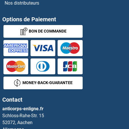
Nos distributeurs
SPANXC Anticorps
SPANXD Anticorps
Options de Paiement
BON DE COMMANDE
SPANXE Anticorps
SPARC Anticorps
SPARCL1 Anticorps
Spastic Paraplegia 20 (Troyer Syndrome) Anticorps
MONEY-BACK-GUARANTEE
Spastin Anticorps
Contact
SPATA13 Anticorps
anticorps-enligne.fr
Schloss-Rahe-Str. 15
SPATA16 Anticorps
52072, Aachen