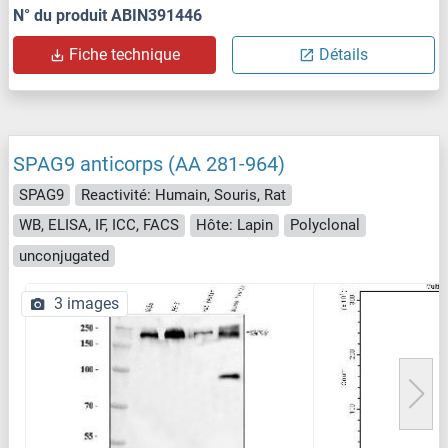
N° du produit ABIN391446
Fiche technique
Détails
SPAG9 anticorps (AA 281-964)
SPAG9
Reactivité: Humain, Souris, Rat
WB, ELISA, IF, ICC, FACS
Hôte: Lapin
Polyclonal
unconjugated
3 images