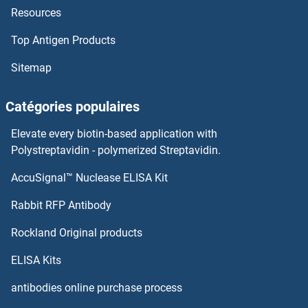
Resources
SP9 Anticorps
Top Antigen Products
SP8 Anticorps
Sitemap
SP7 Anticorps
Catégories populaires
SP6 Anticorps
Elevate every biotin-based application with
SP5 Anticorps
Polystreptavidin - polymerized Streptavidin.
AccuSignal™ Nuclease ELISA Kit
SP4 Anticorps
Rabbit RFP Antibody
SPAM1 Anticorps
Rockland Original products
SPANX Family, Member B2 Anticorps
ELISA Kits
SPANXB1 Anticorps
antibodies online purchase process