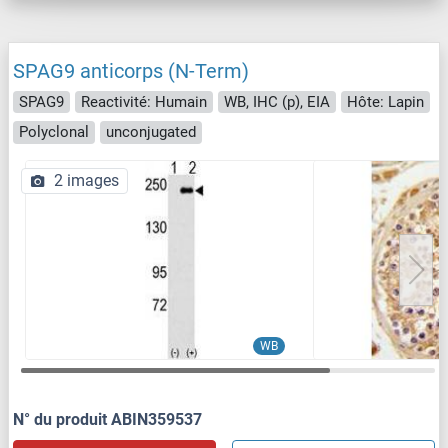
SPAG9 anticorps (N-Term)
SPAG9
Reactivité: Humain
WB, IHC (p), EIA
Hôte: Lapin
Polyclonal
unconjugated
2 images
WB
N° du produit ABIN359537