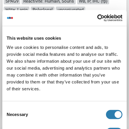
SPAG9
Reactivité: Humain, Souris
WB, IP, IHC (fp)
Hôte: Lapin
Polyclonal
unconjugated
3 images
This website uses cookies
We use cookies to personalise content and ads, to
provide social media features and to analyse our traffic.
We also share information about your use of our site with
our social media, advertising and analytics partners who
WB
may combine it with other information that you’ve
provided to them or that they’ve collected from your use
of their services.
N° du produit ABIN7454612
Fiche technique
Détails
Consent
Necessary
Selection