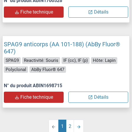
N° du produit ABIN1700528
Fiche technique
Détails
SPAG9 anticorps (AA 101-188) (AbBy Fluor®
647)
SPAG9
Reactivité: Souris
IF (cc), IF (p)
Hôte: Lapin
Polyclonal
AbBy Fluor® 647
N° du produit ABIN1698715
Fiche technique
Détails
1
2