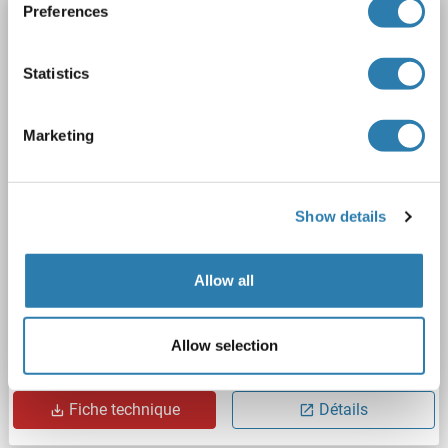
Preferences
SPAG9 anticorps (Middle Region)
SPAG9
Reactivité: Humain
WB, IHC (p), EIA
Hôte: Lapin
Statistics
Polyclonal
unconjugated
2 images
Marketing
Show details
Allow all
WB
Allow selection
N° du produit ABIN359538
Fiche technique
Détails