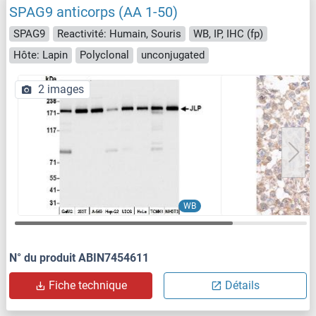
SPAG9 anticorps (AA 1-50)
SPAG9
Reactivité: Humain, Souris
WB, IP, IHC (fp)
Hôte: Lapin
Polyclonal
unconjugated
2 images
WB
N° du produit ABIN7454611
Fiche technique
Détails