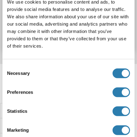
We use cookies to personalise content and ads, to
approximately 70-80 % as determined by SDS PAGE, Western Blot and analytical SEC (HPLC).
ELISA, WB, SDS
provide social media features and to analyse our traffic.
We also share information about your use of our site with
our social media, advertising and analytics partners who
N° du produit ABIN3118190
may combine it with other information that you’ve
Fiche technique
Détails
provided to them or that they’ve collected from your use
of their services.
Consent
Target information, Synonyms, Latest
Necessary
Selection
references
Preferences
Avez-vous cherché autre chose?
SRD5A1 Protéines
Statistics
SRCRB4D Protéines
Marketing