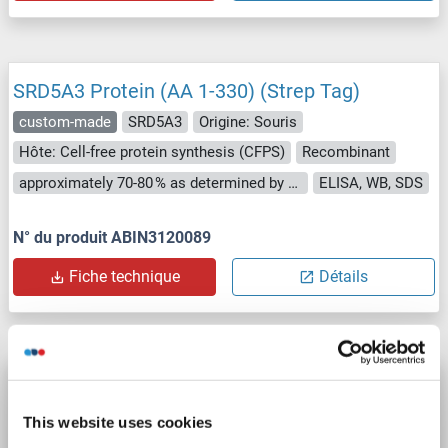
SRD5A3 Protein (AA 1-330) (Strep Tag)
custom-made
SRD5A3
Origine: Souris
Hôte: Cell-free protein synthesis (CFPS)
Recombinant
approximately 70-80 % as determined by SDS PAGE, Western Blot and analytical SEC (HPLC).
ELISA, WB, SDS
N° du produit ABIN3120089
Fiche technique
Détails
SRD5A3 Protein (AA 1-318) (Strep Tag)
custom-made
SRD5A3
Origine: Humain
This website uses cookies
Hôte: Cell-free protein synthesis (CFPS)
Recombinant