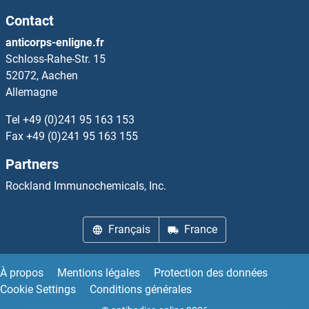
Contact
SRMS Protéines
anticorps-enligne.fr
Schloss-Rahe-Str. 15
SRP14 Protéines
52072, Aachen
Allemagne
SRP19 Protéines
Tel
+49 (0)241 95 163 153
SRP54 Protéines
Fax
+49 (0)241 95 163 155
Partners
SRP68 Protéines
Rockland Immunochemicals, Inc.
SRP9 Protéines
Français
France
SRPK2 Protéines
SRPK3 Protéines
À propos
Mentions légales
Protection des données
Cookie Settings
Conditions générales
SRPRB Protéines