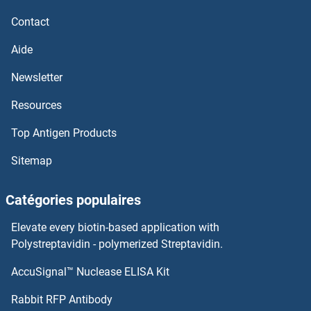
SPTLC2 Protéines
Contact
SPTLC1 Protéines
Aide
SPTAN1 Protéines
Newsletter
Resources
SPSB4 Protéines
Top Antigen Products
SPSB3 Protéines
Sitemap
SPSB2 Protéines
Catégories populaires
SPSB1 Protéines
Elevate every biotin-based application with
SPRY4 Protéines
Polystreptavidin - polymerized Streptavidin.
AccuSignal™ Nuclease ELISA Kit
SPRY3 Protéines
Rabbit RFP Antibody
SREBF chaperone Protéines