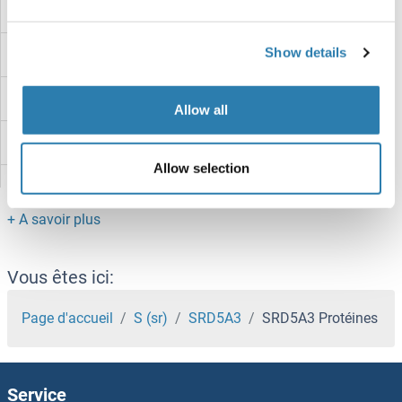
SRCIN1 Protéines
Show details
Src Protéines
SRA1 Protéines
Allow all
Squamosa Promoter-Binding Protein 3 Protéines
Allow selection
SQSTM1 Protéines
SQRDL Protéines
SQLE Protéines
Vous êtes ici:
SPZ1 Protéines
Page d'accueil
S (sr)
SRD5A3
SRD5A3 Protéines
SPTLC3 Protéines
Service