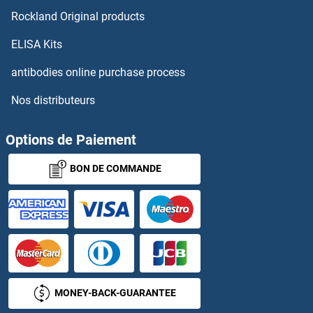
Rockland Original products
SREBF1 Protéines
ELISA Kits
SREBF2 Protéines
antibodies online purchase process
Nos distributeurs
SRF Protéines
SRFBP1 Protéines
Options de Paiement
BON DE COMMANDE
SRGAP1 Protéines
SRGAP2 Protéines
SRGAP3 Protéines
SRGN Protéines
MONEY-BACK-GUARANTEE
SRI Protéines