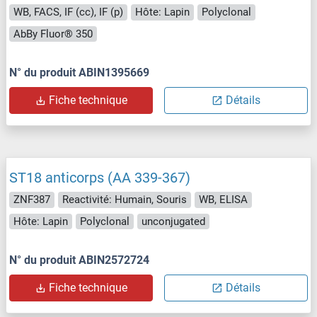
WB, FACS, IF (cc), IF (p)
Hôte: Lapin
Polyclonal
AbBy Fluor® 350
N° du produit ABIN1395669
Fiche technique
Détails
ST18 anticorps (AA 339-367)
ZNF387
Reactivité: Humain, Souris
WB, ELISA
Hôte: Lapin
Polyclonal
unconjugated
N° du produit ABIN2572724
Fiche technique
Détails