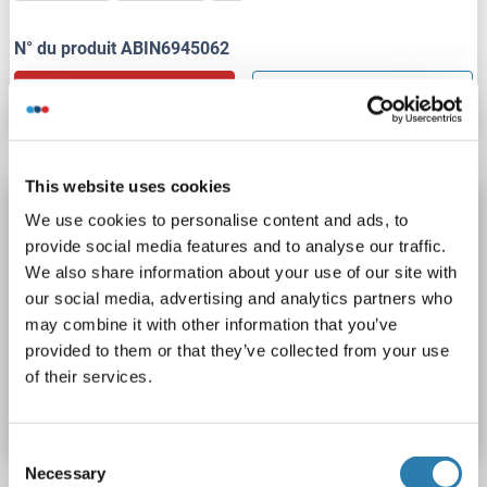
N° du produit ABIN6945062
Fiche technique
Détails
This website uses cookies
ST18 anticorps (AA 451-550) (HRP)
We use cookies to personalise content and ads, to
ZNF387
Reactivité: Humain, Souris, Rat, Lapin
provide social media features and to analyse our traffic.
We also share information about your use of our site with
WB, ELISA, IHC (p), IHC (fro)
Hôte: Lapin
Polyclonal
our social media, advertising and analytics partners who
HRP
may combine it with other information that you’ve
provided to them or that they’ve collected from your use
N° du produit ABIN1413566
of their services.
Fiche technique
Détails
Consent
Necessary
Selection