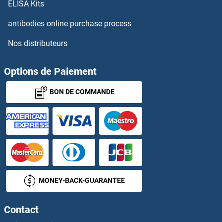
ELISA Kits
ST3GAL3 Anticorps
antibodies online purchase process
Nos distributeurs
ST3GAL4 Anticorps
ST3GAL5 Anticorps
Options de Paiement
BON DE COMMANDE
ST3GAL6 Anticorps
ST5 Anticorps
ST6GAL1 Anticorps
ST6GAL2 Anticorps
MONEY-BACK-GUARANTEE
ST6GALNAC1 Anticorps
Contact
ST6GALNAC2 Anticorps