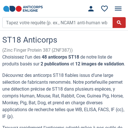
ST18 Anticorps
(Zinc Finger Protein 387 (ZNF387))
Choisissez l’un des
48 anticorps ST18
de notre liste de
produits basés sur
2 publications
et
12 images de validation
.
Découvrez des anticorps ST18 fiables issus d’une large
sélection de fabricants renommés. Notre portefeuille permet
une détection précise de ST18 dans plusieurs espèces, y
compris Human, Mouse, Rat, Rabbit, Cow, Guinea Pig, Horse,
Monkey, Pig, Bat, Dog, et prend en charge diverses
applications de recherche telles que WB, ELISA, FACS, IF (cc),
IF (p).
Trouvez rapidement l’anticorps adapté grâce à nos outils de