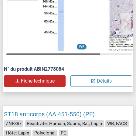
WB
N° du produit ABIN2778084
Fiche technique
Détails
ST18 anticorps (AA 451-550) (PE)
ZNF387
Reactivité: Humain, Souris, Rat, Lapin
WB, FACS
Hôte: Lapin
Polyclonal
PE