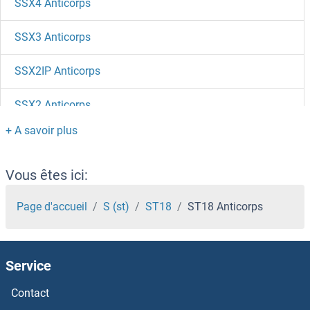
SSX4 Anticorps
SSX3 Anticorps
SSX2IP Anticorps
SSX2 Anticorps
SSX1 Anticorps
SSU72 Anticorps
Vous êtes ici:
SSTR5 Anticorps
Page d'accueil
S (st)
ST18
ST18 Anticorps
SSTR4 Anticorps
Service
SSTR3 Anticorps
Contact
SSTR2 Anticorps