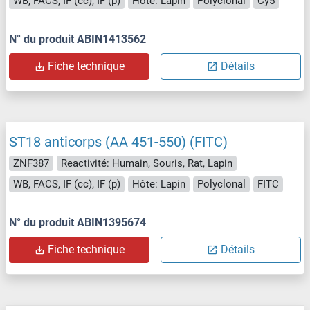
WB, FACS, IF (cc), IF (p)
Hôte: Lapin
Polyclonal
Cy5
N° du produit ABIN1413562
Fiche technique
Détails
ST18 anticorps (AA 451-550) (FITC)
ZNF387
Reactivité: Humain, Souris, Rat, Lapin
WB, FACS, IF (cc), IF (p)
Hôte: Lapin
Polyclonal
FITC
N° du produit ABIN1395674
Fiche technique
Détails