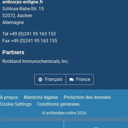
anticorps-enligne.fr
Schloss-Rahe-Str. 15
ST6GALNAC4 Anticorps
52072, Aachen
Allemagne
ST6GALNAC5 Anticorps
Tel
+49 (0)241 95 163 153
ST6GALNAC6 Anticorps
Fax
+49 (0)241 95 163 155
Partners
ST7 Anticorps
Rockland Immunochemicals, Inc.
ST7L Anticorps
Français
France
ST8SIA1 Anticorps
ST8SIA2 Anticorps
À propos
Mentions légales
Protection des données
Cookie Settings
Conditions générales
ST8SIA3 Anticorps
© antibodies-online 2026
ST8SIA4 Anticorps