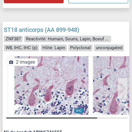
ST18 anticorps (AA 899-948)
ZNF387
Reactivité: Humain, Souris, Lapin, Boeuf (Vache), Cobaye, Cheval, Porc, Singe, Roussette (Chauve-souris)
WB, IHC, IHC (p)
Hôte: Lapin
Polyclonal
unconjugated
2 images
IHC