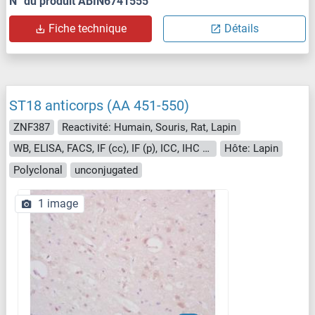
N° du produit ABIN6741555
Fiche technique
Détails
ST18 anticorps (AA 451-550)
ZNF387
Reactivité: Humain, Souris, Rat, Lapin
WB, ELISA, FACS, IF (cc), IF (p), ICC, IHC (p), IHC (fro)
Hôte: Lapin
Polyclonal
unconjugated
1 image