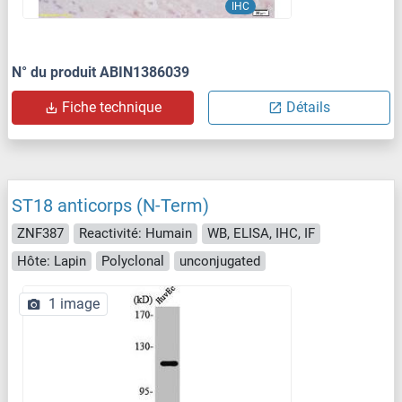
IHC
N° du produit ABIN1386039
Fiche technique
Détails
ST18 anticorps (N-Term)
ZNF387
Reactivité: Humain
WB, ELISA, IHC, IF
Hôte: Lapin
Polyclonal
unconjugated
1 image