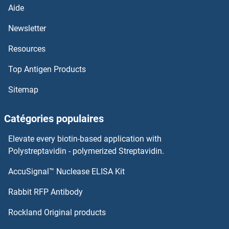
Aide
SSTR1 Anticorps
Newsletter
Resources
SSSCA1 Anticorps
Top Antigen Products
SSRP1 Anticorps
Sitemap
SSR4 Anticorps
Catégories populaires
SSR3 Anticorps
Elevate every biotin-based application with
SSR2 Anticorps
Polystreptavidin - polymerized Streptavidin.
AccuSignal™ Nuclease ELISA Kit
SSR1 Anticorps
Rabbit RFP Antibody
ST3 beta-Galactoside alpha-2,3-Sialyltransferase 2 Anticorps
Rockland Original products
ST3GAL1 Anticorps