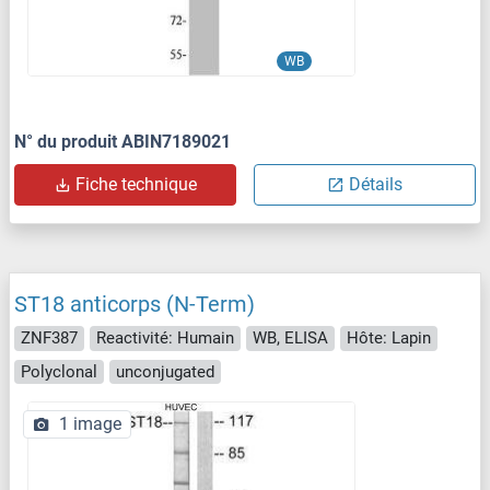
WB
N° du produit ABIN7189021
Fiche technique
Détails
ST18 anticorps (N-Term)
ZNF387
Reactivité: Humain
WB, ELISA
Hôte: Lapin
Polyclonal
unconjugated
1 image