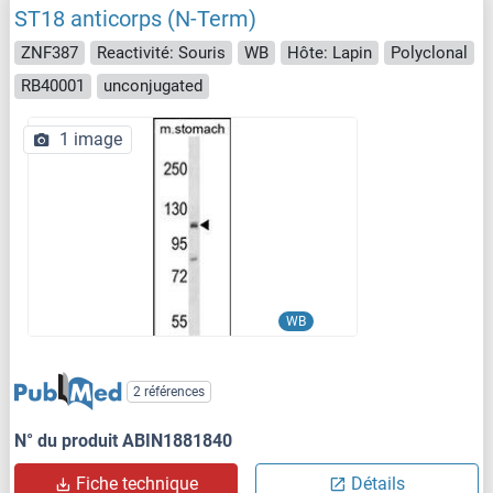
ST18 anticorps (N-Term)
ZNF387
Reactivité: Souris
WB
Hôte: Lapin
Polyclonal
RB40001
unconjugated
1 image
WB
2 références
N° du produit ABIN1881840
Fiche technique
Détails