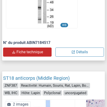
WB
N° du produit ABIN7184517
Fiche technique
Détails
ST18 anticorps (Middle Region)
ZNF387
Reactivité: Humain, Souris, Rat, Lapin, Boeuf (Vache), Cobaye, Cheval, Porc, Chien
WB, IHC
Hôte: Lapin
Polyclonal
unconjugated
2 images