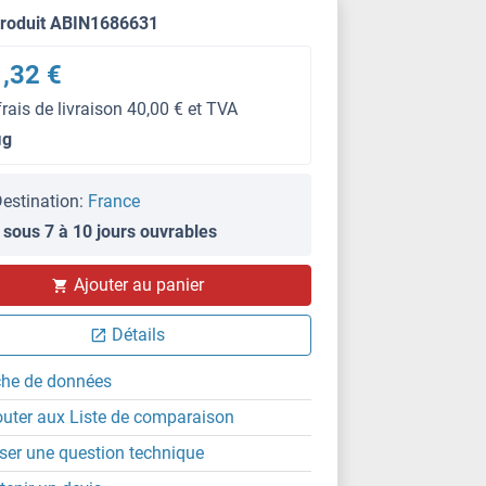
produit ABIN1686631
,32 €
frais de livraison 40,00 € et TVA
μg
estination:
France
 sous 7 à 10 jours ouvrables
IF/ICC
Ajouter au panier
Détails
che de données
outer aux Liste de comparaison
ser une question technique