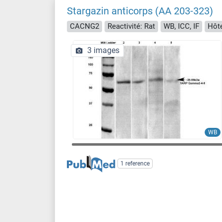
Stargazin anticorps (AA 203-323)
CACNG2
Reactivité: Rat
WB, ICC, IF
Hôte
3 images
WB
1 reference