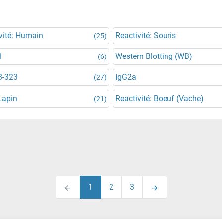
vité: Humain
Reactivité: Souris
(25)
1
Western Blotting (WB)
(6)
3-323
IgG2a
(27)
Lapin
Reactivité: Boeuf (Vache)
(21)
1
2
3