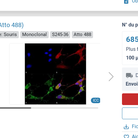
Ob
Atto 488)
N° du 
: Souris
Monoclonal
S245-36
Atto 488
685
Plus 
100 
D
Envoi
ICC
Fi
Aj