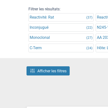
Filtrer les résultats:
Reactivité: Rat
Reacti
(37)
Inconjugué
N245-
(22)
Monoclonal
AA 20
(27)
C-Term
Hôte: 
(24)
Afficher les filtres