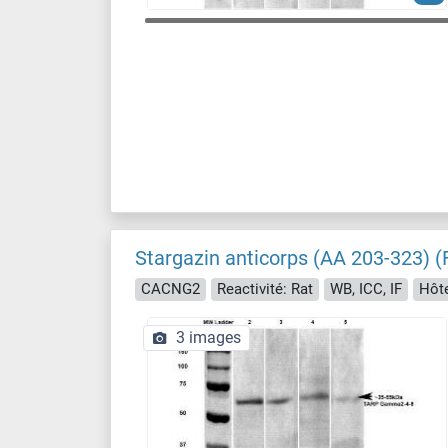
Stargazin anticorps (AA 203-323) (
CACNG2
Reactivité: Rat
WB, ICC, IF
Hôte
3 images