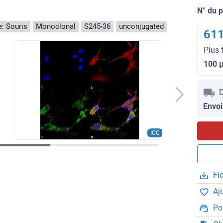
N° du 
: Souris
Monoclonal
S245-36
unconjugated
611
Plus 
100 
D
Envoi
ICC
Fi
Aj
Po