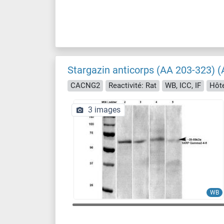
Stargazin anticorps (AA 203-323) (
CACNG2
Reactivité: Rat
WB, ICC, IF
Hôte
3 images
WB