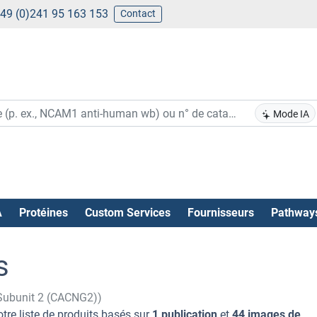
49 (0)241 95 163 153
Contact
Mode IA
A
Protéines
Custom Services
Fournisseurs
Pathway
s
Subunit 2 (CACNG2))
tre liste de produits basés sur
1 publication
et
44 images de