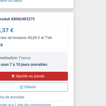
tenir un devis
produit ABIN2483275
,37 €
frais de livraison 40,00 € et TVA
μg
estination:
France
 sous 7 à 10 jours ouvrables
IF/ICC
Ajouter au panier
Détails
che de données
outer aux Liste de comparaison