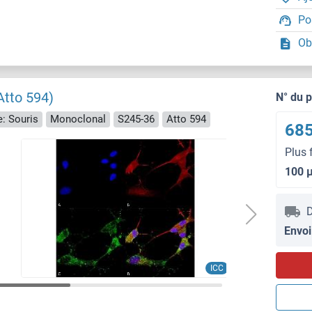
Po
Ob
Atto 594)
N° du 
: Souris
Monoclonal
S245-36
Atto 594
685
Plus 
100 
D
Envoi
ICC