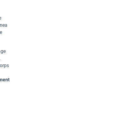
e
inea
ge
age
.
corps
ement