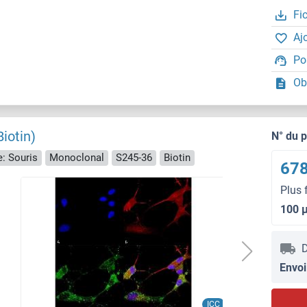
Fi
Aj
Po
Ob
iotin)
N° du 
: Souris
Monoclonal
S245-36
Biotin
678
Plus 
100 
D
Envoi
ICC