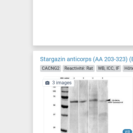
Stargazin anticorps (AA 203-323) (B
CACNG2
Reactivité: Rat
WB, ICC, IF
Hôte
3 images
WB