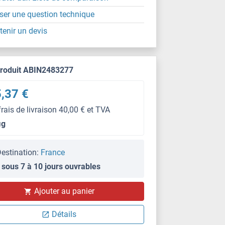
ser une question technique
tenir un devis
produit ABIN2483277
,37 €
frais de livraison 40,00 € et TVA
μg
estination:
France
 sous 7 à 10 jours ouvrables
IF/ICC
Ajouter au panier
Détails