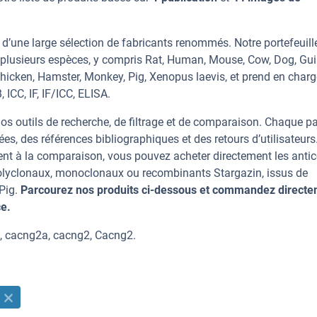
 d’une large sélection de fabricants renommés. Notre portefeuill
 plusieurs espèces, y compris Rat, Human, Mouse, Cow, Dog, Gu
 Chicken, Hamster, Monkey, Pig, Xenopus laevis, et prend en char
 ICC, IF, IF/ICC, ELISA.
os outils de recherche, de filtrage et de comparaison. Chaque p
ées, des références bibliographiques et des retours d’utilisateurs
nt à la comparaison, vous pouvez acheter directement les anti
 polyclonaux, monoclonaux ou recombinants Stargazin, issus de
 Pig.
Parcourez nos produits ci-dessous et commandez direct
ce.
, cacng2a, cacng2, Cacng2.