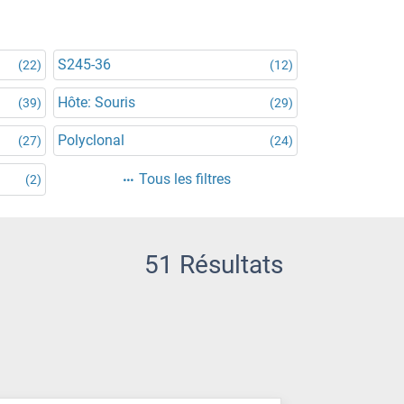
S245-36
(22)
(12)
Hôte: Souris
(39)
(29)
Polyclonal
(27)
(24)
Tous les filtres
(2)
51 Résultats