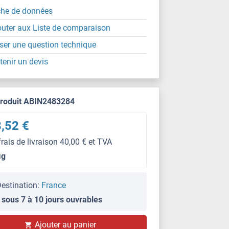
che de données
outer aux Liste de comparaison
ser une question technique
tenir un devis
produit ABIN2483284
,52 €
frais de livraison 40,00 € et TVA
μg
estination:
France
 sous 7 à 10 jours ouvrables
IF/ICC
Ajouter au panier