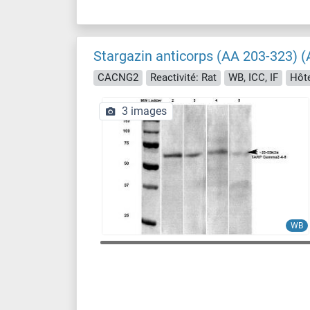
Stargazin anticorps (AA 203-323) (
CACNG2
Reactivité: Rat
WB, ICC, IF
Hôte
3 images
WB