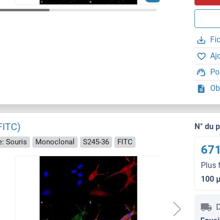
Fi
Aj
Po
Ob
FITC)
N° du 
: Souris
Monoclonal
S245-36
FITC
671
Plus 
100 
D