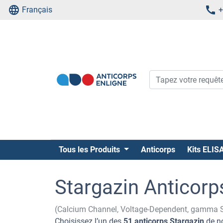
Français
+
Tous les Produits
Anticorps
Kits ELIS
Stargazin Anticorp
(Calcium Channel, Voltage-Dependent, gamma 
Choisissez l’un des
51 anticorps Stargazin
de no