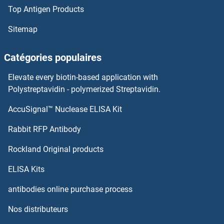
Top Antigen Products
ST3GAL4 Kits ELISA
Sitemap
ST3GAL3 Kits ELISA
Catégories populaires
ST3GAL1 Kits ELISA
Elevate every biotin-based application with
ST3 beta-Galactoside alpha-2,3-Sialyltransferase 2 Kits ELISA
Polystreptavidin - polymerized Streptavidin.
AccuSignal™ Nuclease ELISA Kit
SSX2IP Kits ELISA
Rabbit RFP Antibody
STAT2 Kits ELISA
Rockland Original products
STAT3 Kits ELISA
ELISA Kits
STAT4 Kits ELISA
antibodies online purchase process
Nos distributeurs
STAT5A Kits ELISA