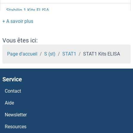
Stabilin 1 Kits ELISA
ST8SIA4 Kits ELISA
ST8SIA2 Kits ELISA
Vous êtes ici:
ST8SIA1 Kits ELISA
Page d'accueil
S (st)
STAT1
STAT1 Kits ELISA
ST7L Kits ELISA
Service
ST7 Kits ELISA
Contact
ST6GAL2 Kits ELISA
Aide
ST6GAL1 Kits ELISA
Newsletter
Resources
ST5 Kits ELISA