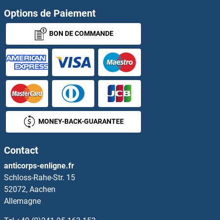
STAT5B Kits ELISA
Options de Paiement
BON DE COMMANDE
STAT6 Kits ELISA
STATH Kits ELISA
Stathmin 1 Kits ELISA
STAU1/Staufen Kits ELISA
MONEY-BACK-GUARANTEE
STBD1 Kits ELISA
Contact
STEAP1 Kits ELISA
anticorps-enligne.fr
Schloss-Rahe-Str. 15
STEAP2 Kits ELISA
52072, Aachen
Allemagne
Stereocilin Kits ELISA