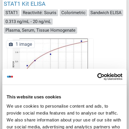
STAT1 Kit ELISA
STAT1
Reactivité: Souris
Colorimetric
Sandwich ELISA
0.313 ng/mL - 20 ng/mL
Plasma, Serum, Tissue Homogenate
1 image
ELISA
This website uses cookies
We use cookies to personalise content and ads, to
N° du produit ABIN6970212
provide social media features and to analyse our traffic.
We also share information about your use of our site with
Fiche technique
Détails
our social media, advertising and analytics partners who