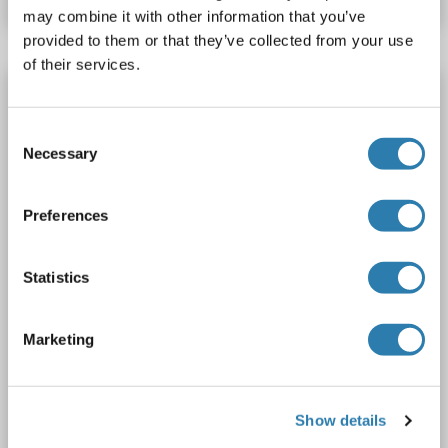
may combine it with other information that you’ve
provided to them or that they’ve collected from your use
of their services.
STAT1 Kit ELISA
STAT1
Reactivité: Humain
Colorimetric
Consent
Necessary
Sandwich ELISA
0.312 ng/mL - 20 ng/mL
Selection
Cell Lysate, Tissue Homogenate
Preferences
1 image
Statistics
Marketing
ELISA
Show details