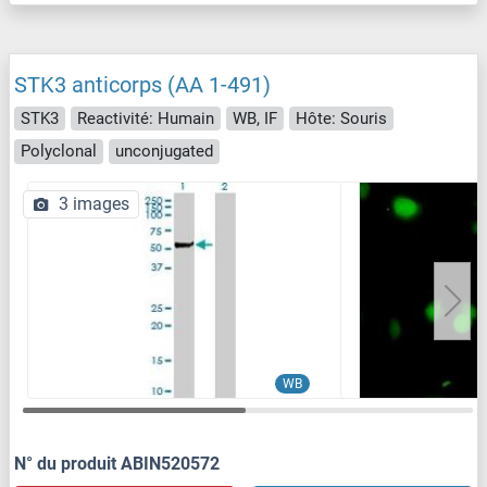
STK3 anticorps (AA 1-491)
STK3
Reactivité: Humain
WB, IF
Hôte: Souris
Polyclonal
unconjugated
3 images
WB
N° du produit ABIN520572