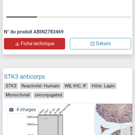
N° du produit ABIN2783469
Fiche technique
Détails
STK3 anticorps
STK3
Reactivité: Humain
WB, IHC, IF
Hôte: Lapin
Monoclonal
unconjugated
4 images