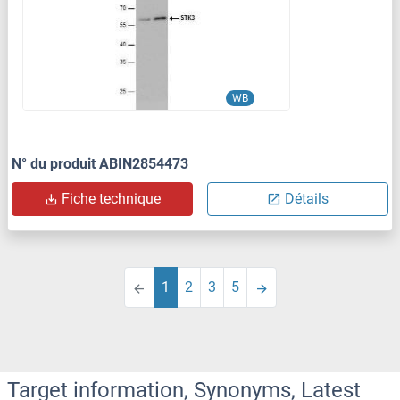
WB
N° du produit ABIN2854473
Fiche technique
Détails
1
2
3
5
Target information, Synonyms, Latest