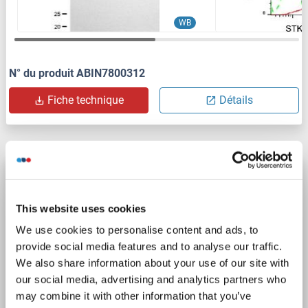
WB
N° du produit ABIN7800312
Fiche technique
Détails
STK3 anticorps
STK3
Reactivité: Humain, Singe, Chien
WB, IHC
This website uses cookies
Hôte: Souris
Monoclonal
4G10
unconjugated
We use cookies to personalise content and ads, to
provide social media features and to analyse our traffic.
3 images
We also share information about your use of our site with
our social media, advertising and analytics partners who
may combine it with other information that you’ve