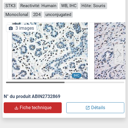
STK3
Reactivité: Humain
WB, IHC
Hôte: Souris
Monoclonal
2D4
unconjugated
3 images
IHC
N° du produit ABIN2732869
Fiche technique
Détails