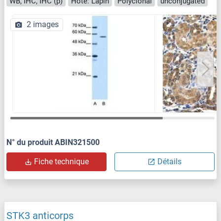
WB, IHC, IHC (p)
Hôte: Lapin
Polyclonal
unconjugated
2 images
N° du produit ABIN321500
Fiche technique
Détails
STK3 anticorps