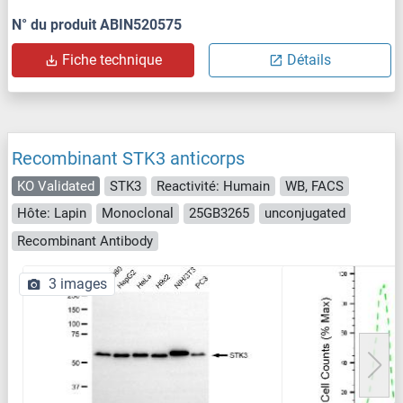
N° du produit ABIN520575
Fiche technique
Détails
Recombinant STK3 anticorps
KO Validated
STK3
Reactivité: Humain
WB, FACS
Hôte: Lapin
Monoclonal
25GB3265
unconjugated
Recombinant Antibody
3 images