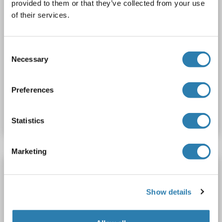
provided to them or that they’ve collected from your use
of their services.
IHC
Consent
Necessary
Selection
1 reference
Preferences
N° du produit ABIN2732868
Fiche technique
Détails
Statistics
Marketing
STK3 anticorps
STK3
Reactivité: Humain
WB, ICC, DB
Hôte: Souris
Show details
Monoclonal
3067C3a
unconjugated