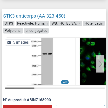
STK3 anticorps (AA 323-450)
STK3
Reactivité: Humain
WB, IHC, ELISA, IF
Hôte: Lapin
Polyclonal
unconjugated
5 images
WB
N° du produit ABIN7168990