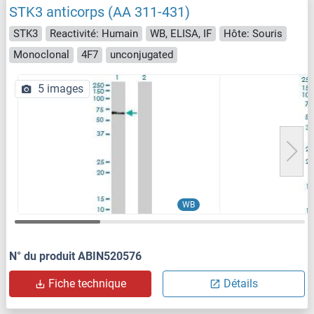
STK3 anticorps (AA 311-431)
STK3
Reactivité: Humain
WB, ELISA, IF
Hôte: Souris
Monoclonal
4F7
unconjugated
5 images
WB
N° du produit ABIN520576
Fiche technique
Détails