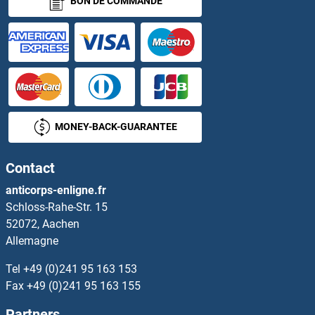
BON DE COMMANDE
STK35 Anticorps
STK36 Anticorps
STK38 Anticorps
STK38L Anticorps
MONEY-BACK-GUARANTEE
STK39 Anticorps
Contact
STK4 Anticorps
anticorps-enligne.fr
Schloss-Rahe-Str. 15
STK40 Anticorps
52072, Aachen
Allemagne
STMN2 Anticorps
Tel
+49 (0)241 95 163 153
STMN4 Anticorps
Fax
+49 (0)241 95 163 155
Partners
Stomatin Anticorps