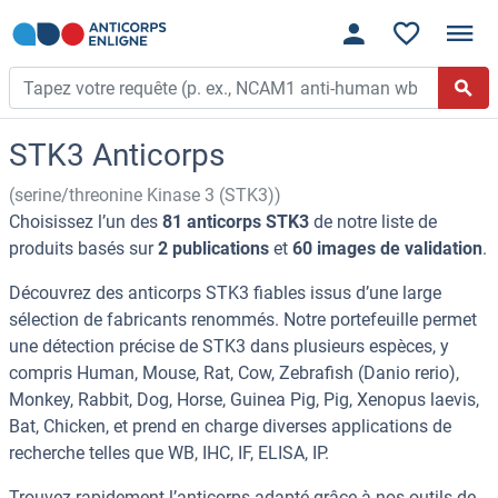
STK3 Anticorps
(serine/threonine Kinase 3 (STK3))
Choisissez l’un des
81 anticorps STK3
de notre liste de
produits basés sur
2 publications
et
60 images de validation
.
Découvrez des anticorps STK3 fiables issus d’une large
sélection de fabricants renommés. Notre portefeuille permet
une détection précise de STK3 dans plusieurs espèces, y
compris Human, Mouse, Rat, Cow, Zebrafish (Danio rerio),
Monkey, Rabbit, Dog, Horse, Guinea Pig, Pig, Xenopus laevis,
Bat, Chicken, et prend en charge diverses applications de
recherche telles que WB, IHC, IF, ELISA, IP.
Trouvez rapidement l’anticorps adapté grâce à nos outils de