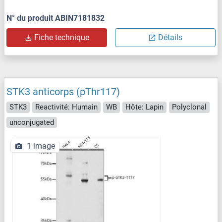
N° du produit ABIN7181832
Fiche technique
Détails
STK3 anticorps (pThr117)
STK3
Reactivité: Humain
WB
Hôte: Lapin
Polyclonal
unconjugated
1 image