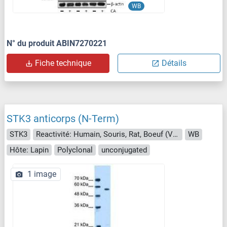
WB
N° du produit ABIN7270221
Fiche technique
Détails
STK3 anticorps (N-Term)
STK3
Reactivité: Humain, Souris, Rat, Boeuf (Vache), Poisson zèbre (Danio rerio), Lapin, Porc, Xenopus laevis, Roussette (Chauve-souris), Poulet
WB
Hôte: Lapin
Polyclonal
unconjugated
1 image