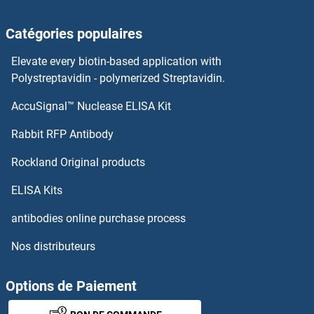
STEAP4 Anticorps
Catégories populaires
STEAP3 Anticorps
Elevate every biotin-based application with
STEAP2 Anticorps
Polystreptavidin - polymerized Streptavidin.
AccuSignal™ Nuclease ELISA Kit
STEAP1 Anticorps
Rabbit RFP Antibody
STK31 Anticorps
Rockland Original products
STK32A Anticorps
ELISA Kits
STK32B Anticorps
antibodies online purchase process
Nos distributeurs
STK32C Anticorps
STK33 Anticorps
Options de Paiement