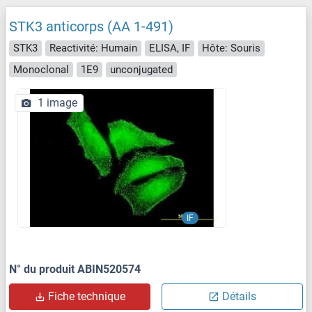
STK3 anticorps (AA 1-491)
STK3
Reactivité: Humain
ELISA, IF
Hôte: Souris
Monoclonal
1E9
unconjugated
1 image
IF
N° du produit ABIN520574
Fiche technique
Détails