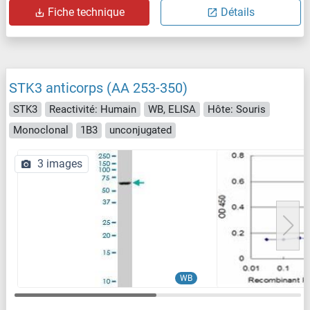
Fiche technique
Détails
STK3 anticorps (AA 253-350)
STK3
Reactivité: Humain
WB, ELISA
Hôte: Souris
Monoclonal
1B3
unconjugated
3 images
WB