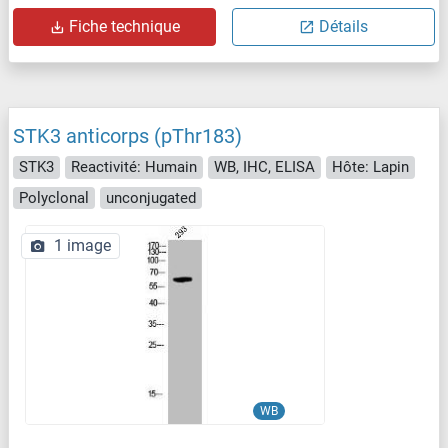
Fiche technique
Détails
STK3 anticorps (pThr183)
STK3
Reactivité: Humain
WB, IHC, ELISA
Hôte: Lapin
Polyclonal
unconjugated
1 image
WB