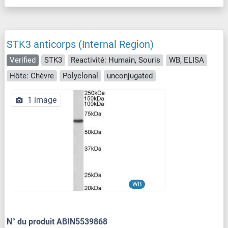
STK3 anticorps (Internal Region)
Verified
STK3
Reactivité: Humain, Souris
WB, ELISA
Hôte: Chèvre
Polyclonal
unconjugated
1 image
WB
N° du produit ABIN5539868