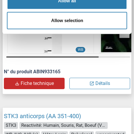
2 images
Allow all
Allow selection
WB
N° du produit ABIN933165
Fiche technique
Détails
STK3 anticorps (AA 351-400)
STK3
Reactivité: Humain, Souris, Rat, Boeuf (Vache), Poisson zèbre (Danio rerio), Singe, Chien, Lapin, Cheval, Cobaye, Porc, Roussette (Chauve-souris)