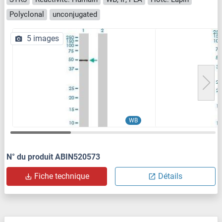
Polyclonal
unconjugated
5 images
WB
N° du produit ABIN520573
Fiche technique
Détails