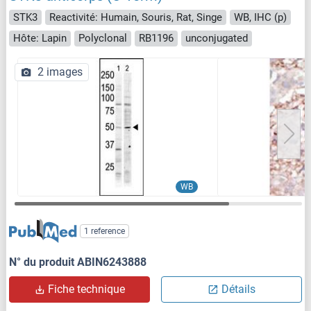
STK3
Reactivité: Humain, Souris, Rat, Singe
WB, IHC (p)
Hôte: Lapin
Polyclonal
RB1196
unconjugated
2 images
WB
1 reference
N° du produit ABIN6243888
Fiche technique
Détails