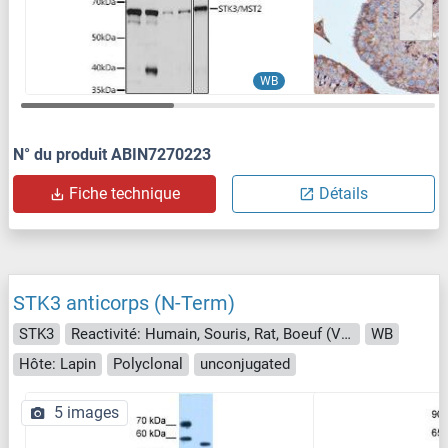
WB
N° du produit ABIN7270223
Fiche technique
Détails
STK3 anticorps (N-Term)
STK3
Reactivité: Humain, Souris, Rat, Boeuf (Vache), Poisson zèbre (Danio rerio), Chien, Lapin, Cheval, Cobaye, Porc
WB
Hôte: Lapin
Polyclonal
unconjugated
5 images