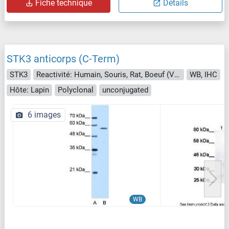
Fiche technique
Détails
STK3 anticorps (C-Term)
STK3
Reactivité: Humain, Souris, Rat, Boeuf (Vache), Poisson zèbre (Danio rerio), Chien, Lapin, Cheval, Cobaye
WB, IHC
Hôte: Lapin
Polyclonal
unconjugated
6 images
WB