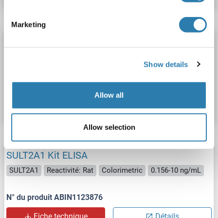
Marketing
SULT2A1 Kit ELISA
SULT2A1
Reactivité: Humain
Colorimetric
Show details
N° du produit ABIN1123875
Allow all
Fiche technique
Détails
Allow selection
SULT2A1 Kit ELISA
SULT2A1
Reactivité: Rat
Colorimetric
0.156-10 ng/mL
N° du produit ABIN1123876
Fiche technique
Détails