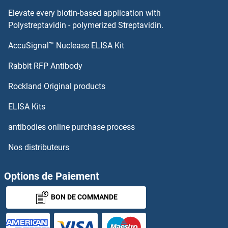
STS Kits ELISA
Elevate every biotin-based application with
Polystreptavidin - polymerized Streptavidin.
Stromal Membrane Associated Protein 1 Kits ELISA
AccuSignal™ Nuclease ELISA Kit
SULT2B1 Kits ELISA
Rabbit RFP Antibody
SUMF1 Kits ELISA
Rockland Original products
SUMF2 Kits ELISA
ELISA Kits
antibodies online purchase process
SUMO2 Kits ELISA
Nos distributeurs
SUOX Kits ELISA
Options de Paiement
Superoxide Dismutase 1, Soluble Kits ELISA
BON DE COMMANDE
Superoxide dismutase copper chaperone Kits ELISA
Supervillin Kits ELISA