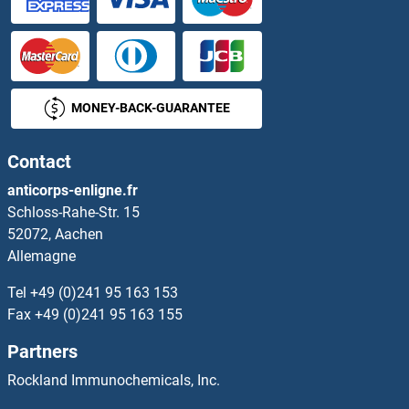
Suppression of Tumorigenicity 14 Kits ELISA
Suprabasin Kits ELISA
MONEY-BACK-GUARANTEE
SUPT5H Kits ELISA
Contact
SURF1 Kits ELISA
anticorps-enligne.fr
Schloss-Rahe-Str. 15
Surfactant Protein A1 Kits ELISA
52072, Aachen
Allemagne
Surfactant Protein C Kits ELISA
Tel
+49 (0)241 95 163 153
Sushi, Von Willebrand Factor Type A, EGF and Pentraxin Domain Containing 1 Kits ELISA
Fax
+49 (0)241 95 163 155
Partners
SUZ12 Polycomb Repressive Complex 2 Subunit Kits ELISA
Rockland Immunochemicals, Inc.
SVIP Kits ELISA