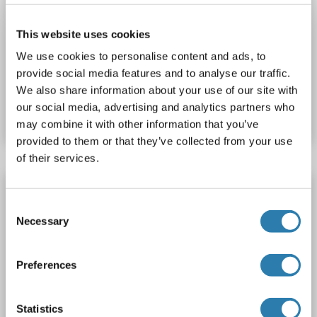
SULT2A1 Kit ELISA
SULT2A1
Reactivité: Rat
Colorimetric
Sandwich ELISA
This website uses cookies
0.156-10 ng/mL
Plasma, Serum, Tissue Homogenate
We use cookies to personalise content and ads, to
provide social media features and to analyse our traffic.
N° du produit ABIN5595223
We also share information about your use of our site with
our social media, advertising and analytics partners who
Fiche technique
Détails
may combine it with other information that you’ve
provided to them or that they’ve collected from your use
of their services.
SULT2A1 Kit ELISA
Consent
SULT2A1
Reactivité: Différentes espèces
Colorimetric
Necessary
Selection
0.156-10 ng/mL
Preferences
N° du produit ABIN1129614
Fiche technique
Détails
Statistics