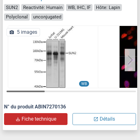
SUN2
Reactivité: Humain
WB, IHC, IF
Hôte: Lapin
Polyclonal
unconjugated
5 images
WB
N° du produit ABIN7270136
Fiche technique
Détails