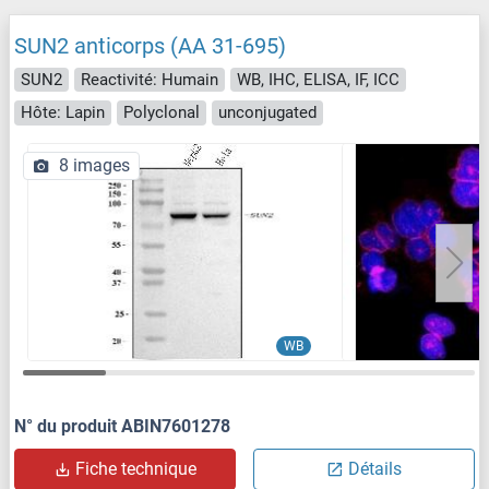
SUN2 anticorps (AA 31-695)
SUN2
Reactivité: Humain
WB, IHC, ELISA, IF, ICC
Hôte: Lapin
Polyclonal
unconjugated
8 images
WB
N° du produit ABIN7601278
Fiche technique
Détails