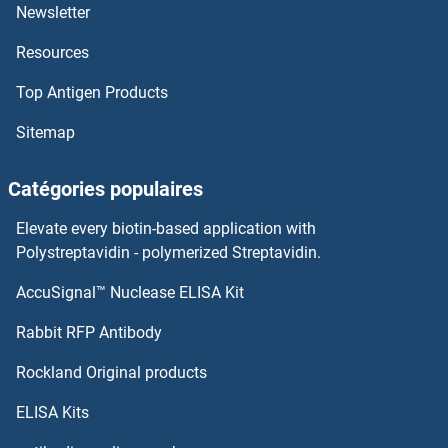
SULT1B1 Anticorps
Newsletter
Resources
SULT1A4 Anticorps
Top Antigen Products
SULT1A3 Anticorps
Sitemap
SULT1A2 Anticorps
Catégories populaires
SULT1A1 Anticorps
Elevate every biotin-based application with
Sulfiredoxin 1 Anticorps
Polystreptavidin - polymerized Streptavidin.
AccuSignal™ Nuclease ELISA Kit
SULF2 Anticorps
Rabbit RFP Antibody
SUN3 Anticorps
Rockland Original products
SUN5 Anticorps
ELISA Kits
SUOX Anticorps