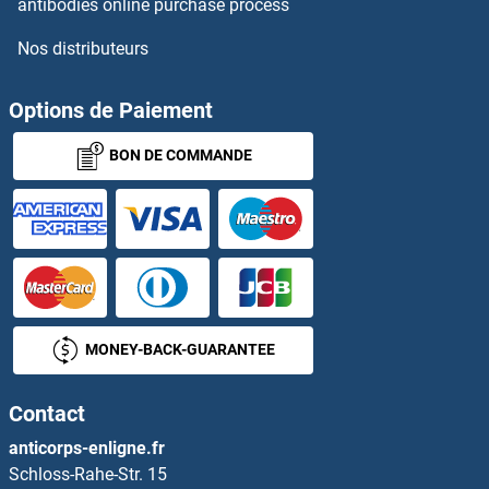
antibodies online purchase process
Nos distributeurs
Superoxide Dismutase 1, Soluble Anticorps
Superoxide dismutase copper chaperone Anticorps
Options de Paiement
BON DE COMMANDE
Supervillin Anticorps
Suppression of Tumorigenicity 14 Anticorps
SUPT3H/SPT3 Anticorps
SUPT4H Anticorps
MONEY-BACK-GUARANTEE
SUPT5H Anticorps
Contact
SUPT7L Anticorps
anticorps-enligne.fr
Schloss-Rahe-Str. 15
SUPV3L1 Anticorps