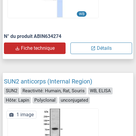
WB
N° du produit ABIN634274
Fiche technique
Détails
SUN2 anticorps (Internal Region)
SUN2
Reactivité: Humain, Rat, Souris
WB, ELISA
Hôte: Lapin
Polyclonal
unconjugated
1 image