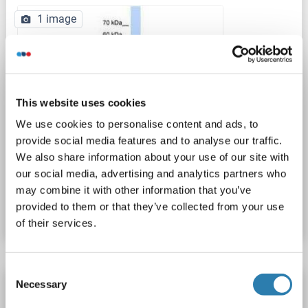
1 image
This website uses cookies
We use cookies to personalise content and ads, to
provide social media features and to analyse our traffic.
We also share information about your use of our site with
our social media, advertising and analytics partners who
N° du produit ABIN6739196
may combine it with other information that you’ve
provided to them or that they’ve collected from your use
Fiche technique
Détails
of their services.
Consent
SUN2 anticorps (AA 75-124)
Necessary
Selection
SUN2
Reactivité: Humain, Rat, Souris, Boeuf (Vache), Chien, Singe, Roussette (Chauve-souris)
WB