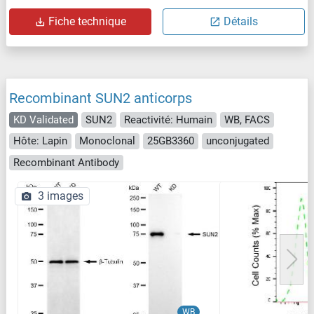
Fiche technique
Détails
Recombinant SUN2 anticorps
KD Validated
SUN2
Reactivité: Humain
WB, FACS
Hôte: Lapin
Monoclonal
25GB3360
unconjugated
Recombinant Antibody
3 images
WB