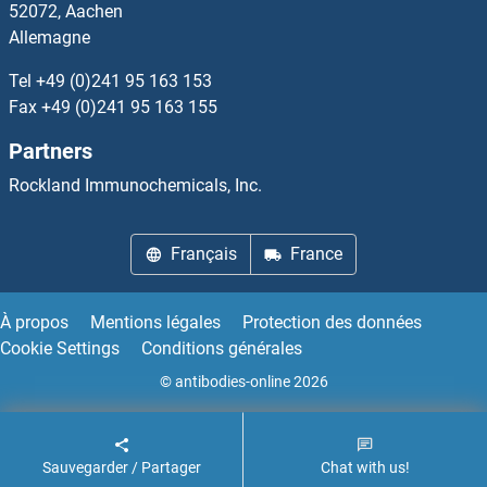
52072, Aachen
Allemagne
SURF1 Anticorps
Tel
+49 (0)241 95 163 153
SURF2 Anticorps
Fax
+49 (0)241 95 163 155
Partners
SURF6 Anticorps
Rockland Immunochemicals, Inc.
Surfactant Protein A1 Anticorps
Français
France
Surfactant Protein C Anticorps
Surfeit 4 Anticorps
À propos
Mentions légales
Protection des données
Cookie Settings
Conditions générales
SUSD2 Anticorps
© antibodies-online 2026
SUSD3 Anticorps
Sauvegarder / Partager
Chat with us!