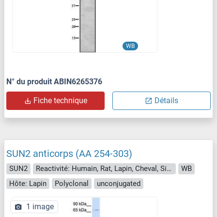
WB
N° du produit ABIN6265376
Fiche technique
Détails
SUN2 anticorps (AA 254-303)
SUN2
Reactivité: Humain, Rat, Lapin, Cheval, Singe, Porc, Roussette (Chauve-souris)
WB
Hôte: Lapin
Polyclonal
unconjugated
1 image