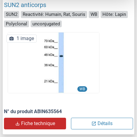
SUN2 anticorps
SUN2
Reactivité: Humain, Rat, Souris
WB
Hôte: Lapin
Polyclonal
unconjugated
1 image
WB
N° du produit ABIN635564
Fiche technique
Détails