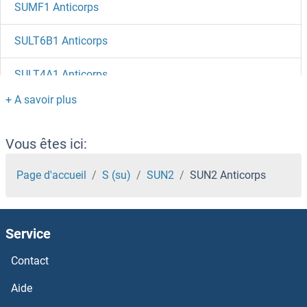
SUMF1 Anticorps
SULT6B1 Anticorps
SULT4A1 Anticorps
SULT2B1 Anticorps
SULT2A1 Anticorps
Vous êtes ici:
SULT1E1 Anticorps
Page d'accueil
S (su)
SUN2
SUN2 Anticorps
SULT1C4 Anticorps
Service
SULT1C3 Anticorps
Contact
SULT1C2 Anticorps
Aide