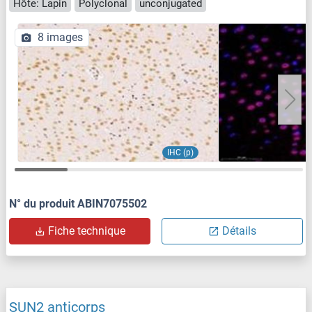
Hôte: Lapin
Polyclonal
unconjugated
8 images
IHC (p)
N° du produit ABIN7075502
Fiche technique
Détails
SUN2 anticorps