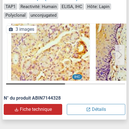
TAP1
Reactivité: Humain
ELISA, IHC
Hôte: Lapin
Polyclonal
unconjugated
3 images
IHC
N° du produit ABIN7144328
Fiche technique
Détails