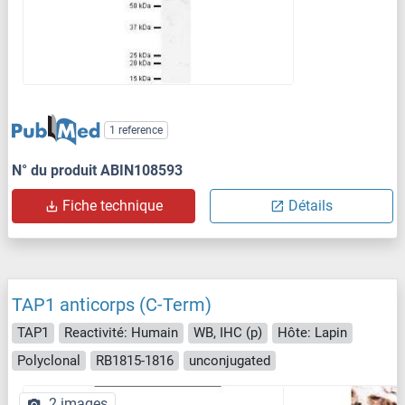
1 reference
N° du produit ABIN108593
Fiche technique
Détails
TAP1 anticorps (C-Term)
TAP1
Reactivité: Humain
WB, IHC (p)
Hôte: Lapin
Polyclonal
RB1815-1816
unconjugated
2 images