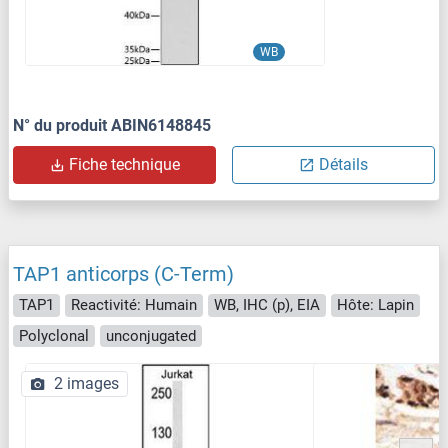
WB
N° du produit ABIN6148845
Fiche technique
Détails
TAP1 anticorps (C-Term)
TAP1
Reactivité: Humain
WB, IHC (p), EIA
Hôte: Lapin
Polyclonal
unconjugated
2 images