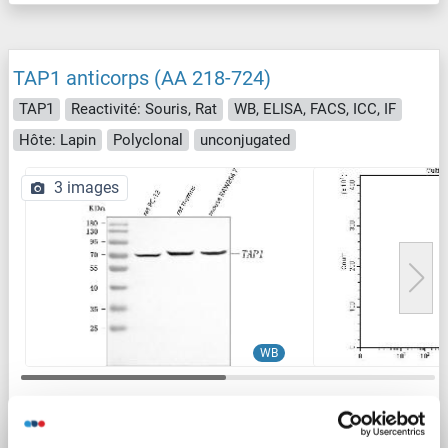
TAP1 anticorps (AA 218-724)
TAP1
Reactivité: Souris, Rat
WB, ELISA, FACS, ICC, IF
Hôte: Lapin
Polyclonal
unconjugated
3 images
WB
N° du produit ABIN7600660