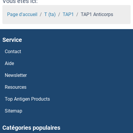
Vous êtes ici:
TAGLN2 Anticorps
Page d'accueil
T (ta)
TAP1
TAP1 Anticorps
TAGAP Anticorps
Service
TAG-72 Anticorps
Contact
TAF9B Anticorps
Aide
TAF9 Anticorps
Newsletter
Resources
TAF8 Anticorps
Top Antigen Products
TAF7L Anticorps
Sitemap
TAF7 Anticorps
Catégories populaires
TAF6L Anticorps