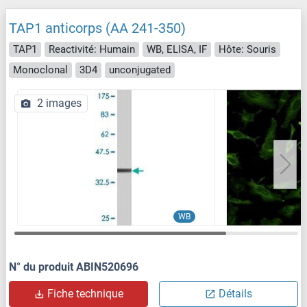
TAP1 anticorps (AA 241-350)
TAP1
Reactivité: Humain
WB, ELISA, IF
Hôte: Souris
Monoclonal
3D4
unconjugated
2 images
WB
N° du produit ABIN520696
Fiche technique
Détails