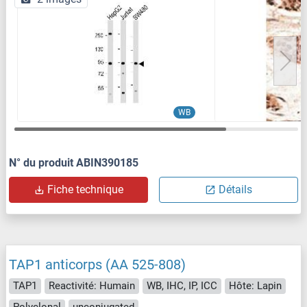
WB
N° du produit ABIN390185
Fiche technique
Détails
TAP1 anticorps (AA 525-808)
TAP1
Reactivité: Humain
WB, IHC, IP, ICC
Hôte: Lapin
Polyclonal
unconjugated