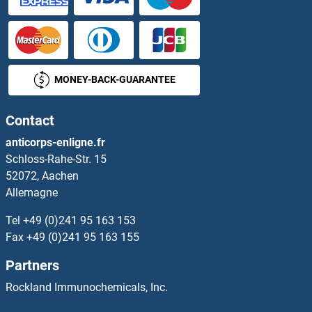
TARM1 Anticorps
TARP Anticorps
MONEY-BACK-GUARANTEE
TARS Anticorps
Contact
TARS2 Anticorps
anticorps-enligne.fr
Schloss-Rahe-Str. 15
TAS1R1 Anticorps
52072, Aachen
Allemagne
TAS1R2 Anticorps
Tel
+49 (0)241 95 163 153
TAS1R3 Anticorps
Fax
+49 (0)241 95 163 155
Partners
TAS2R1 Anticorps
Rockland Immunochemicals, Inc.
TAS2R10 Anticorps