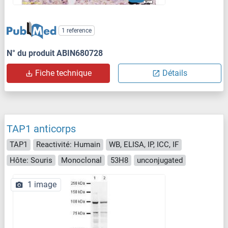
1 reference
N° du produit ABIN680728
Fiche technique
Détails
TAP1 anticorps
TAP1
Reactivité: Humain
WB, ELISA, IP, ICC, IF
Hôte: Souris
Monoclonal
53H8
unconjugated
1 image