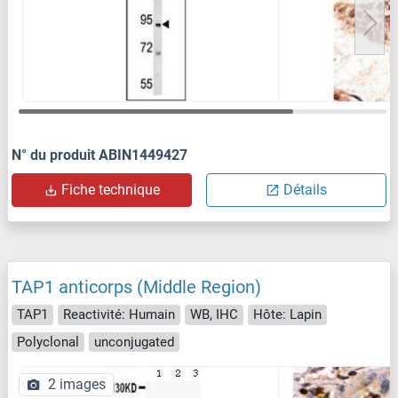
N° du produit ABIN1449427
Fiche technique
Détails
TAP1 anticorps (Middle Region)
TAP1
Reactivité: Humain
WB, IHC
Hôte: Lapin
Polyclonal
unconjugated
2 images