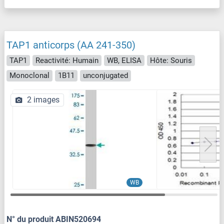
TAP1 anticorps (AA 241-350)
TAP1
Reactivité: Humain
WB, ELISA
Hôte: Souris
Monoclonal
1B11
unconjugated
2 images
WB
N° du produit ABIN520694