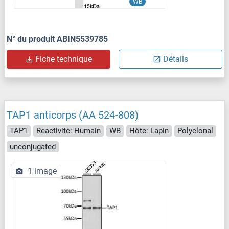
WB
N° du produit ABIN5539785
Fiche technique
Détails
TAP1 anticorps (AA 524-808)
TAP1
Reactivité: Humain
WB
Hôte: Lapin
Polyclonal
unconjugated
1 image