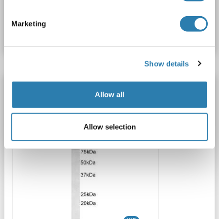
N° du produit ABIN3029262
Marketing
Fiche technique
Détails
Show details
TAP1 anticorps (Internal Region)
Allow all
Verified
TAP1
Reactivité: Humain
WB, ELISA
Hôte: Chèvre
Polyclonal
unconjugated
Allow selection
1 image