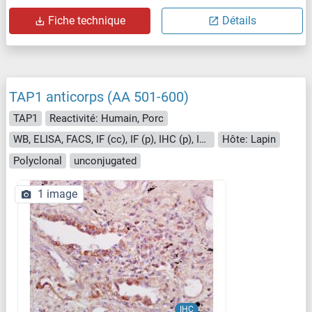
Fiche technique
Détails
TAP1 anticorps (AA 501-600)
TAP1
Reactivité: Humain, Porc
WB, ELISA, FACS, IF (cc), IF (p), IHC (p), IHC (fro)
Hôte: Lapin
Polyclonal
unconjugated
1 image
IHC