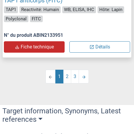
TAP1 anticorps (FITC)
TAP1
Reactivité: Humain
WB, ELISA, IHC
Hôte: Lapin
Polyclonal
FITC
N° du produit ABIN2133951
Fiche technique
Détails
1
2
3
Target information, Synonyms, Latest
references