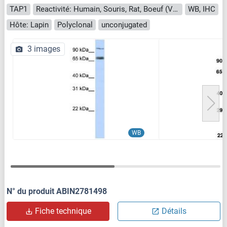
TAP1
Reactivité: Humain, Souris, Rat, Boeuf (Vache), Cobaye, Cheval, Lapin, Poisson zèbre (Danio rerio)
WB, IHC
Hôte: Lapin
Polyclonal
unconjugated
3 images
WB
N° du produit ABIN2781498
Fiche technique
Détails