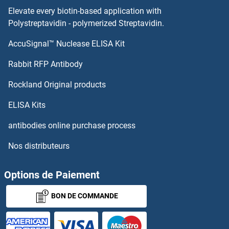
Elevate every biotin-based application with
TAF6 Anticorps
Polystreptavidin - polymerized Streptavidin.
AccuSignal™ Nuclease ELISA Kit
TAF5L Anticorps
Rabbit RFP Antibody
TAP2 Anticorps
Rockland Original products
TAPBP Anticorps
ELISA Kits
TAPBPL Anticorps
antibodies online purchase process
Nos distributeurs
TAPT1 Anticorps
TARBP1 Anticorps
Options de Paiement
BON DE COMMANDE
TARBP2 Anticorps
TARDBP Anticorps