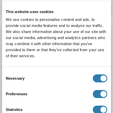
Fiche technique
Détails
This website uses cookies
We use cookies to personalise content and ads, to
provide social media features and to analyse our traffic.
TAP1 anticorps (AA 765-794)
We also share information about your use of our site with
our social media, advertising and analytics partners who
TAP1
Reactivité: Humain
WB, ELISA, IHC
Hôte: Lapin
may combine it with other information that you’ve
Polyclonal
unconjugated
provided to them or that they’ve collected from your use
of their services.
3 images
Consent
Necessary
Selection
Preferences
WB
Statistics