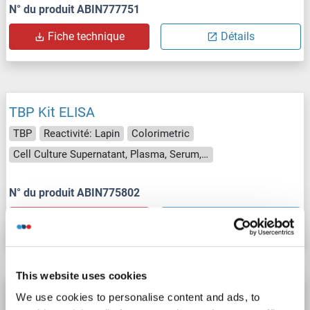
N° du produit ABIN777751
Fiche technique
Détails
TBP Kit ELISA
TBP
Reactivité: Lapin
Colorimetric
Cell Culture Supernatant, Plasma, Serum, Tissue Homogenate
N° du produit ABIN775802
Fiche technique
Détails
This website uses cookies
TBP Kit ELISA
We use cookies to personalise content and ads, to