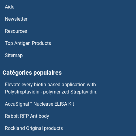
tau Kits ELISA
Aide
TAT Protein Kits ELISA
Newsletter
Resources
TAT Kits ELISA
Top Antigen Products
TAS2R38 Kits ELISA
Sitemap
TAS1R2 Kits ELISA
Catégories populaires
TARS Kits ELISA
Elevate every biotin-based application with
TARDBP Kits ELISA
Polystreptavidin - polymerized Streptavidin.
AccuSignal™ Nuclease ELISA Kit
TARBP2 Kits ELISA
Rabbit RFP Antibody
TBPL1 Kits ELISA
Rockland Original products
Tbpl2 Kits ELISA