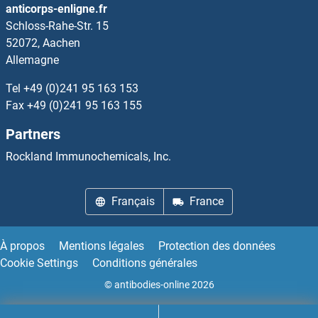
anticorps-enligne.fr
Schloss-Rahe-Str. 15
TCF7L2 Kits ELISA
52072, Aachen
Allemagne
TCIRG1 Kits ELISA
Tel
+49 (0)241 95 163 153
TCL1A Kits ELISA
Fax
+49 (0)241 95 163 155
Partners
TCN1 Kits ELISA
Rockland Immunochemicals, Inc.
TCN2 Kits ELISA
Français
France
TCOF1 Kits ELISA
TCP1 alpha/CCTA Kits ELISA
À propos
Mentions légales
Protection des données
Cookie Settings
Conditions générales
TDG Kits ELISA
© antibodies-online 2026
TDGF1 Kits ELISA