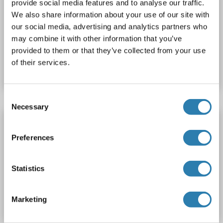
provide social media features and to analyse our traffic.
TBP
Reactivité: Singe
Colorimetric
We also share information about your use of our site with
Cell Culture Supernatant, Plasma, Serum, Tissue Homogenate
our social media, advertising and analytics partners who
may combine it with other information that you’ve
N° du produit ABIN1059008
provided to them or that they’ve collected from your use
of their services.
Fiche technique
Détails
Consent
Necessary
Selection
TBP Kit ELISA
TBP
Reactivité: Porc
Colorimetric
Preferences
Cell Culture Supernatant, Plasma, Serum, Tissue Homogenate
Statistics
N° du produit ABIN780014
Fiche technique
Détails
Marketing