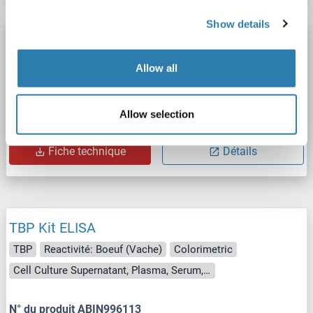
Show details
TBP Kit ELISA
TBP
Reactivité: Chien
Colorimetric
Competition ELISA
Allow all
5.0-100 ng/mL
Cell Culture Supernatant, Plasma, Serum, Tissue Homogenate
Allow selection
N° du produit ABIN996112
Fiche technique
Détails
TBP Kit ELISA
TBP
Reactivité: Boeuf (Vache)
Colorimetric
Cell Culture Supernatant, Plasma, Serum, Tissue Homogenate
N° du produit ABIN996113