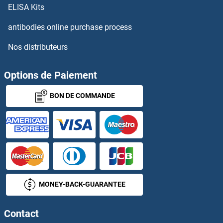
ELISA Kits
TBX3 Kits ELISA
antibodies online purchase process
Nos distributeurs
TBXA2R Kits ELISA
TBXAS1 Kits ELISA
Options de Paiement
BON DE COMMANDE
TCEB2 Kits ELISA
TCEB3 Kits ELISA
TCF20 Kits ELISA
TCF21 Kits ELISA
MONEY-BACK-GUARANTEE
TCF3 Kits ELISA
Contact
TCF4 Kits ELISA