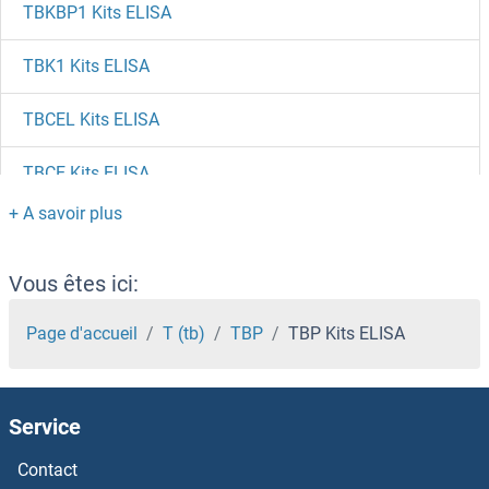
TBKBP1 Kits ELISA
TBK1 Kits ELISA
TBCEL Kits ELISA
TBCE Kits ELISA
TBC1D13 Kits ELISA
TBC1D1 Kits ELISA
Vous êtes ici:
TAZ Kits ELISA
Page d'accueil
T (tb)
TBP
TBP Kits ELISA
Taxilin beta Kits ELISA
Service
TAUT Kits ELISA
Contact