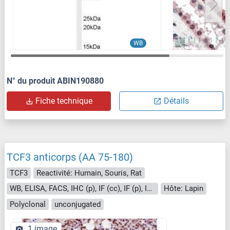
WB
N° du produit ABIN190880
Fiche technique
Détails
TCF3 anticorps (AA 75-180)
TCF3
Reactivité: Humain, Souris, Rat
WB, ELISA, FACS, IHC (p), IF (cc), IF (p), IHC (fro)
Hôte: Lapin
Polyclonal
unconjugated
1 image