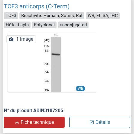
TCF3 anticorps (C-Term)
TCF3
Reactivité: Humain, Souris, Rat
WB, ELISA, IHC
Hôte: Lapin
Polyclonal
unconjugated
1 image
WB
N° du produit ABIN3187205
Fiche technique
Détails