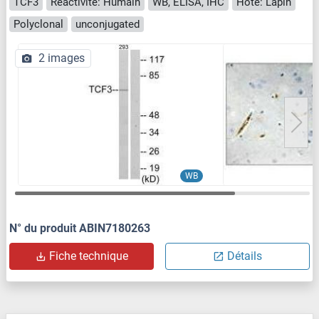
TCF3
Reactivité: Humain
WB, ELISA, IHC
Hôte: Lapin
Polyclonal
unconjugated
2 images
WB
N° du produit ABIN7180263
Fiche technique
Détails