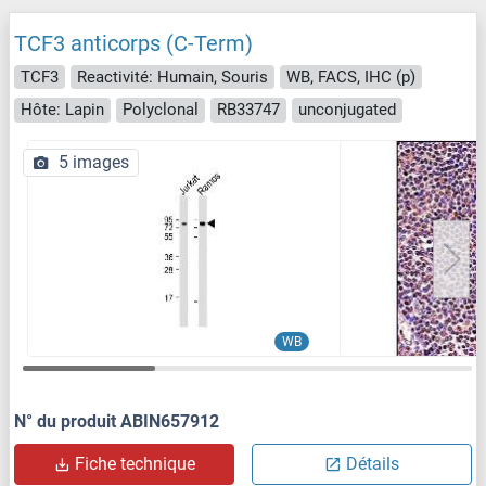
TCF3 anticorps (C-Term)
TCF3
Reactivité: Humain, Souris
WB, FACS, IHC (p)
Hôte: Lapin
Polyclonal
RB33747
unconjugated
5 images
WB
N° du produit ABIN657912
Fiche technique
Détails