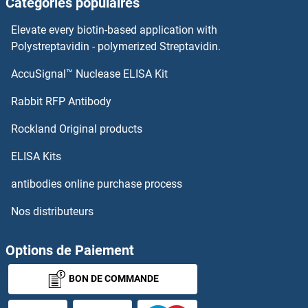
Catégories populaires
TCEAL4 Anticorps
Elevate every biotin-based application with
TCEAL3 Anticorps
Polystreptavidin - polymerized Streptavidin.
AccuSignal™ Nuclease ELISA Kit
TCEAL2 Anticorps
Rabbit RFP Antibody
TCF4 Anticorps
Rockland Original products
TCF7 Anticorps
ELISA Kits
TCF7L2 Anticorps
antibodies online purchase process
Nos distributeurs
TCFL5 Anticorps
TCHP Anticorps
Options de Paiement
BON DE COMMANDE
TCIRG1 Anticorps