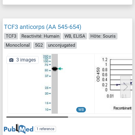
TCF3 anticorps (AA 545-654)
TCF3
Reactivité: Humain
WB, ELISA
Hôte: Souris
Monoclonal
5G2
unconjugated
3 images
WB
1 reference