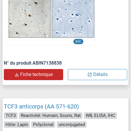
IHC
N° du produit ABIN7138838
Fiche technique
Détails
TCF3 anticorps (AA 571-620)
TCF3
Reactivité: Humain, Souris, Rat
WB, ELISA, IHC
Hôte: Lapin
Polyclonal
unconjugated