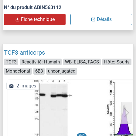
N° du produit ABIN563112
Fiche technique
Détails
TCF3 anticorps
TCF3
Reactivité: Humain
WB, ELISA, FACS
Hôte: Souris
Monoclonal
6B8
unconjugated
2 images
WB