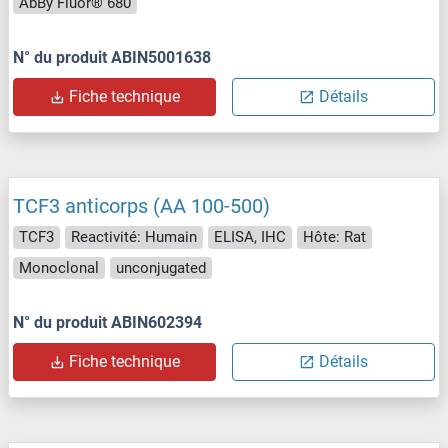
AbBy Fluor® 680
N° du produit ABIN5001638
Fiche technique
Détails
TCF3 anticorps (AA 100-500)
TCF3
Reactivité: Humain
ELISA, IHC
Hôte: Rat
Monoclonal
unconjugated
N° du produit ABIN602394
Fiche technique
Détails