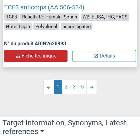
TCF3 anticorps (AA 506-534)
TCF3
Reactivité: Humain, Souris
WB, ELISA, IHC, FACS
Hôte: Lapin
Polyclonal
unconjugated
N° du produit ABIN2628993
Fiche technique
Détails
1
2
3
5
Target information, Synonyms, Latest
references