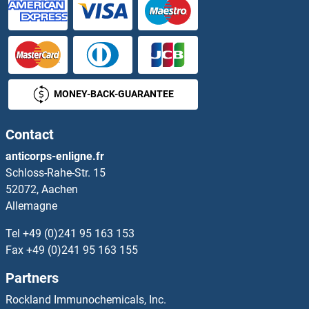
TCL1A Anticorps
TCL1B Anticorps
TCN1 Anticorps
MONEY-BACK-GUARANTEE
TCN2 Anticorps
Contact
TCOF1 Anticorps
anticorps-enligne.fr
Schloss-Rahe-Str. 15
TCP1 alpha/CCTA Anticorps
52072, Aachen
Allemagne
TCP11 Anticorps
Tel
+49 (0)241 95 163 153
TCTA Anticorps
Fax
+49 (0)241 95 163 155
Partners
TCTN1 Anticorps
Rockland Immunochemicals, Inc.