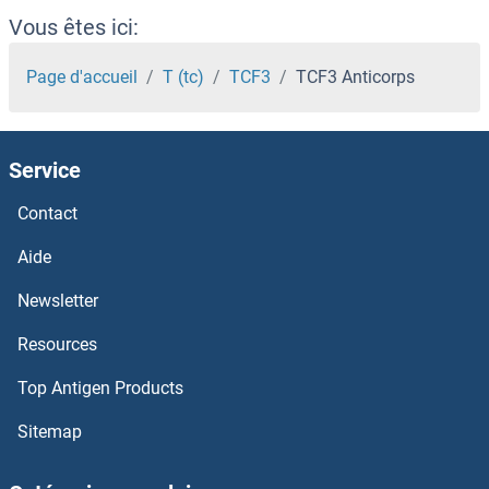
TCEB3B Anticorps
Vous êtes ici:
TCEB3 Anticorps
Page d'accueil
T (tc)
TCF3
TCF3 Anticorps
TCEB2 Anticorps
Service
TCEB1 Anticorps
Contact
TCEANC2 Anticorps
Aide
TCEAL8 Anticorps
Newsletter
Resources
TCEAL7 Anticorps
Top Antigen Products
TCEAL6 Anticorps
Sitemap
TCEAL5 Anticorps