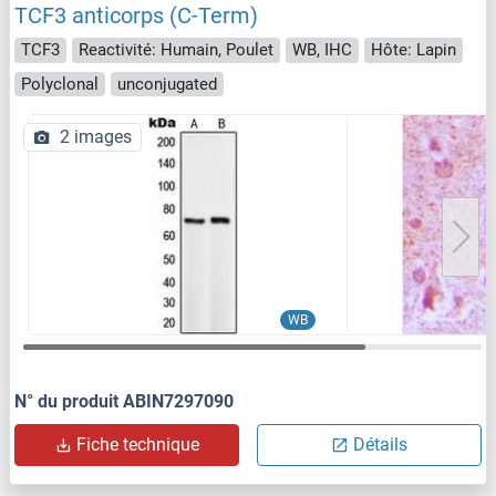
TCF3 anticorps (C-Term)
TCF3
Reactivité: Humain, Poulet
WB, IHC
Hôte: Lapin
Polyclonal
unconjugated
2 images
WB
N° du produit ABIN7297090
Fiche technique
Détails