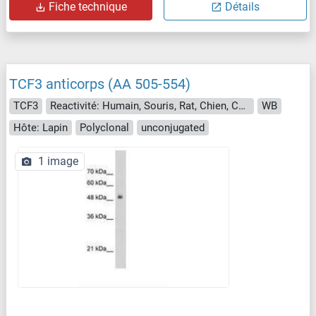
Fiche technique
Détails
TCF3 anticorps (AA 505-554)
TCF3
Reactivité: Humain, Souris, Rat, Chien, Cobaye, Drosophila melanogaster, Hamster
WB
Hôte: Lapin
Polyclonal
unconjugated
1 image