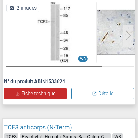
2 images
WB
N° du produit ABIN1533624
Fiche technique
Détails
TCF3 anticorps (N-Term)
TCF3
Reactivité: Humain, Souris, Rat, Chien, Cobaye, Cheval, Porc, Boeuf (Vache), Lapin
WB