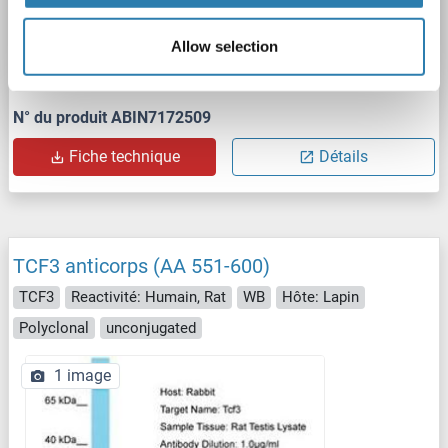
Allow selection
IHC
N° du produit ABIN7172509
Fiche technique
Détails
TCF3 anticorps (AA 551-600)
TCF3
Reactivité: Humain, Rat
WB
Hôte: Lapin
Polyclonal
unconjugated
1 image