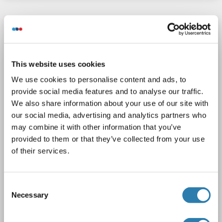
TGFBR3 anticorps (C-Term)
TGFBR3
Reactivité: Humain, Souris, Rat
WB, ELISA
Hôte: Lapin
Polyclonal
unconjugated
This website uses cookies
We use cookies to personalise content and ads, to
1 image
provide social media features and to analyse our traffic.
We also share information about your use of our site with
our social media, advertising and analytics partners who
may combine it with other information that you’ve
provided to them or that they’ve collected from your use
of their services.
WB
Consent
Necessary
Selection
N° du produit ABIN6265545