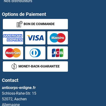
Nos distributeurs
TGIF2LX Anticorps
TGIF2LY Anticorps
Options de Paiement
BON DE COMMANDE
TGM1 Anticorps
TGM3 Anticorps
TGM4 Anticorps
TGOLN2 Anticorps
MONEY-BACK-GUARANTEE
TGS1 Anticorps
Contact
TH1-Like Anticorps
anticorps-enligne.fr
Schloss-Rahe-Str. 15
THAP1 Anticorps
52072, Aachen
Allemagne
THAP10 Anticorps