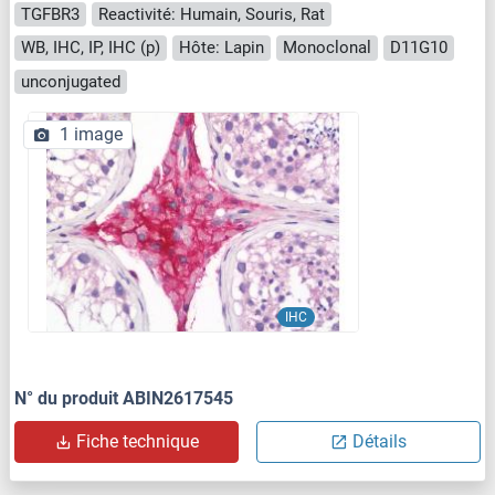
TGFBR3
Reactivité: Humain, Souris, Rat
WB, IHC, IP, IHC (p)
Hôte: Lapin
Monoclonal
D11G10
unconjugated
1 image
IHC
N° du produit ABIN2617545
Fiche technique
Détails