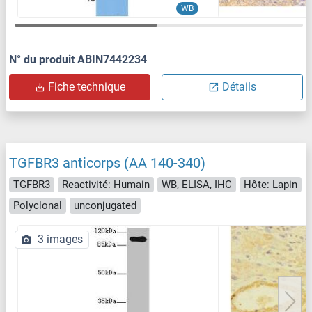
WB
N° du produit ABIN7442234
Fiche technique
Détails
TGFBR3 anticorps (AA 140-340)
TGFBR3
Reactivité: Humain
WB, ELISA, IHC
Hôte: Lapin
Polyclonal
unconjugated
3 images