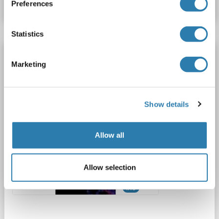
Fiche technique
Détails
Preferences
Statistics
TGFBR3 anticorps (Extracellular Domain)
Marketing
TGFBR3
Reactivité: Poulet
WB, IHC
Hôte: Mouton
Polyclonal
unconjugated
Show details
1 image
Allow all
Allow selection
IHC