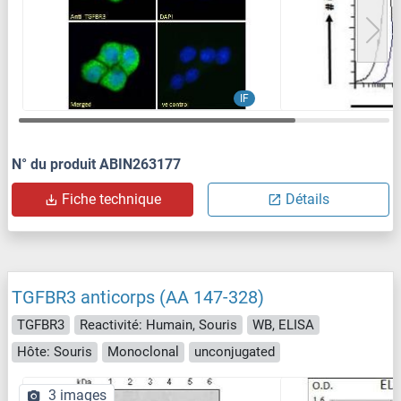
IF
N° du produit ABIN263177
Fiche technique
Détails
TGFBR3 anticorps (AA 147-328)
TGFBR3
Reactivité: Humain, Souris
WB, ELISA
Hôte: Souris
Monoclonal
unconjugated
3 images