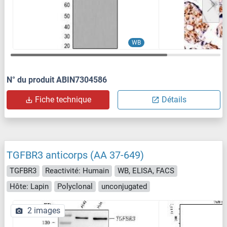
WB
N° du produit ABIN7304586
Fiche technique
Détails
TGFBR3 anticorps (AA 37-649)
TGFBR3
Reactivité: Humain
WB, ELISA, FACS
Hôte: Lapin
Polyclonal
unconjugated
2 images