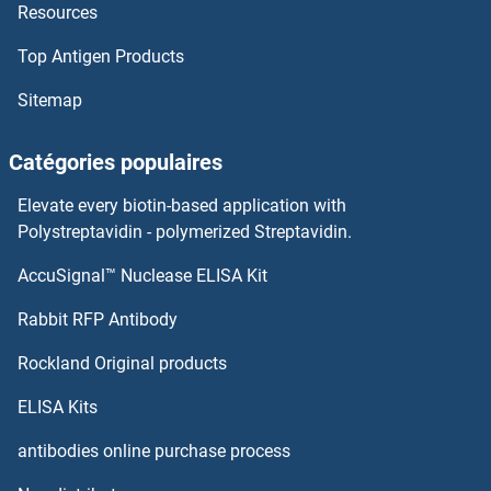
Resources
TFG Anticorps
Top Antigen Products
TFF3 Anticorps
Sitemap
TFF1 Anticorps
Catégories populaires
TFEC Anticorps
Elevate every biotin-based application with
TFEB Anticorps
Polystreptavidin - polymerized Streptavidin.
AccuSignal™ Nuclease ELISA Kit
TFE3 Anticorps
Rabbit RFP Antibody
TGFBRAP1 Anticorps
Rockland Original products
TGIF1 Anticorps
ELISA Kits
TGIF2 Anticorps
antibodies online purchase process