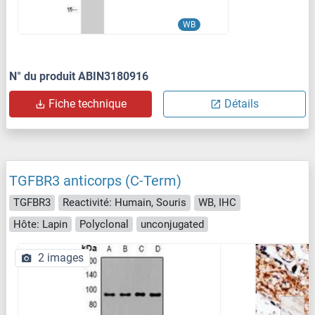
WB
N° du produit ABIN3180916
Fiche technique
Détails
TGFBR3 anticorps (C-Term)
TGFBR3
Reactivité: Humain, Souris
WB, IHC
Hôte: Lapin
Polyclonal
unconjugated
2 images