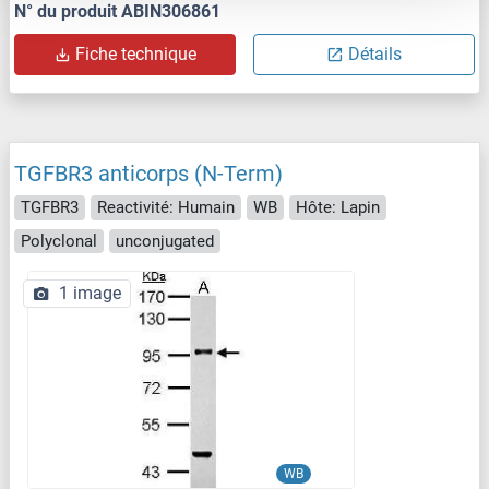
N° du produit ABIN306861
Fiche technique
Détails
TGFBR3 anticorps (N-Term)
TGFBR3
Reactivité: Humain
WB
Hôte: Lapin
Polyclonal
unconjugated
1 image
WB