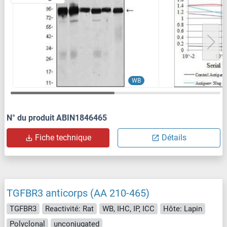
WB
N° du produit ABIN1846465
Fiche technique
Détails
TGFBR3 anticorps (AA 210-465)
TGFBR3
Reactivité: Rat
WB, IHC, IP, ICC
Hôte: Lapin
Polyclonal
unconjugated