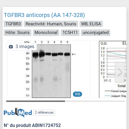
TGFBR3 anticorps (AA 147-328)
TGFBR3
Reactivité: Humain, Souris
WB, ELISA
Hôte: Souris
Monoclonal
1C5H11
unconjugated
3 images
WB
2 références
N° du produit ABIN1724752