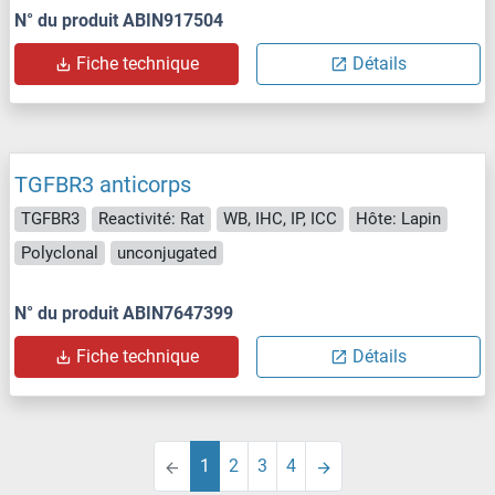
N° du produit ABIN917504
Fiche technique
Détails
TGFBR3 anticorps
TGFBR3
Reactivité: Rat
WB, IHC, IP, ICC
Hôte: Lapin
Polyclonal
unconjugated
N° du produit ABIN7647399
Fiche technique
Détails
1
2
3
4