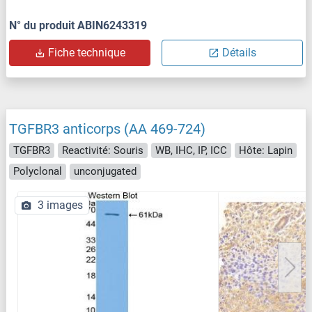
N° du produit ABIN6243319
Fiche technique
Détails
TGFBR3 anticorps (AA 469-724)
TGFBR3
Reactivité: Souris
WB, IHC, IP, ICC
Hôte: Lapin
Polyclonal
unconjugated
3 images