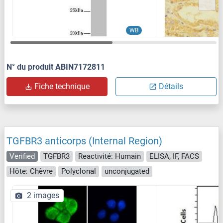
WB
N° du produit ABIN7172811
Fiche technique
Détails
TGFBR3 anticorps (Internal Region)
Verified
TGFBR3
Reactivité: Humain
ELISA, IF, FACS
Hôte: Chèvre
Polyclonal
unconjugated
2 images