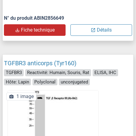
N° du produit ABIN2856649
Fiche technique
Détails
TGFBR3 anticorps (Tyr160)
TGFBR3
Reactivité: Humain, Souris, Rat
ELISA, IHC
Hôte: Lapin
Polyclonal
unconjugated
1 image