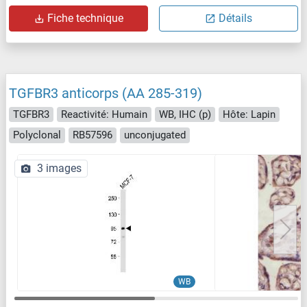
Fiche technique
Détails
TGFBR3 anticorps (AA 285-319)
TGFBR3
Reactivité: Humain
WB, IHC (p)
Hôte: Lapin
Polyclonal
RB57596
unconjugated
3 images
WB