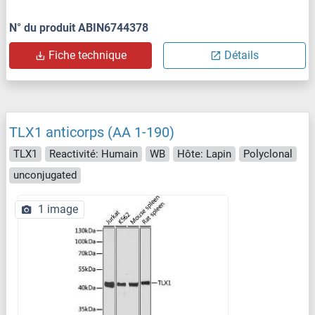
N° du produit ABIN6744378
Fiche technique
Détails
TLX1 anticorps (AA 1-190)
TLX1
Reactivité: Humain
WB
Hôte: Lapin
Polyclonal
unconjugated
1 image