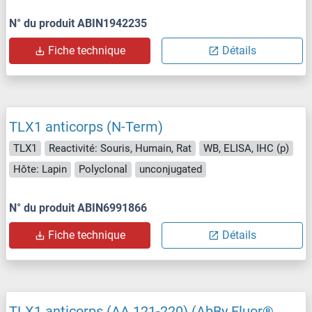
N° du produit ABIN1942235
Fiche technique
Détails
TLX1 anticorps (N-Term)
TLX1
Reactivité: Souris, Humain, Rat
WB, ELISA, IHC (p)
Hôte: Lapin
Polyclonal
unconjugated
N° du produit ABIN6991866
Fiche technique
Détails
TLX1 anticorps (AA 121-220) (AbBy Fluor®