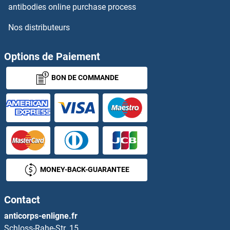
TM2D1 Anticorps
antibodies online purchase process
Nos distributeurs
TM2D2 Anticorps
TM2D3 Anticorps
Options de Paiement
BON DE COMMANDE
TM4SF1 Anticorps
TM4SF18 Anticorps
TM4SF20 Anticorps
TM4SF4 Anticorps
MONEY-BACK-GUARANTEE
TM4SF5 Anticorps
Contact
TM6SF1 Anticorps
anticorps-enligne.fr
Schloss-Rahe-Str. 15
TM7SF2 Anticorps