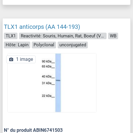
TLX1 anticorps (AA 144-193)
TLX1
Reactivité: Souris, Humain, Rat, Boeuf (Vache), Chien, Lapin, Cobaye, Roussette (Chauve-souris), Singe, Poulet, Cheval, Poisson zèbre (Danio rerio), Porc, Xenopus laevis
WB
Hôte: Lapin
Polyclonal
unconjugated
1 image
N° du produit ABIN6741503