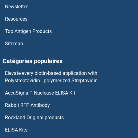
TLN2 Anticorps
Newsletter
Resources
TLN1 Anticorps
Top Antigen Products
TLL1 Anticorps
Sitemap
TLK2 Anticorps
Catégories populaires
TLK1 Anticorps
Elevate every biotin-based application with
TLE6 Anticorps
Polystreptavidin - polymerized Streptavidin.
AccuSignal™ Nuclease ELISA Kit
TLE4 Anticorps
Rabbit RFP Antibody
TLX2 Anticorps
Rockland Original products
TLX3 Anticorps
ELISA Kits