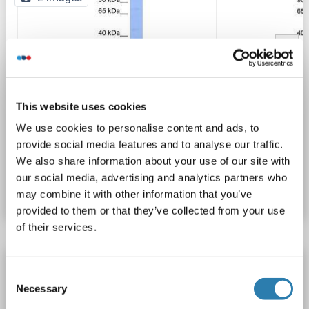
This website uses cookies
WB
We use cookies to personalise content and ads, to
provide social media features and to analyse our traffic.
We also share information about your use of our site with
N° du produit ABIN2780689
our social media, advertising and analytics partners who
Fiche technique
Détails
may combine it with other information that you’ve
provided to them or that they’ve collected from your use
of their services.
TLX1 anticorps (AA 163-191)
Consent
TLX1
Reactivité: Souris, Humain
WB, ELISA
Hôte: Lapin
Necessary
Selection
Polyclonal
unconjugated