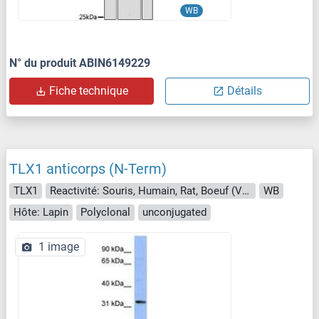
WB
N° du produit ABIN6149229
Fiche technique
Détails
TLX1 anticorps (N-Term)
TLX1
Reactivité: Souris, Humain, Rat, Boeuf (Vache), Chien, Lapin, Cobaye, Roussette (Chauve-souris), Singe, Porc
WB
Hôte: Lapin
Polyclonal
unconjugated
1 image