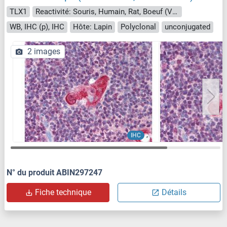
TLX1
Reactivité: Souris, Humain, Rat, Boeuf (Vache), Chien, Lapin, Roussette (Chauve-souris), Singe, Poulet, Cheval, Hamster
WB, IHC (p), IHC
Hôte: Lapin
Polyclonal
unconjugated
2 images
IHC
N° du produit ABIN297247
Fiche technique
Détails