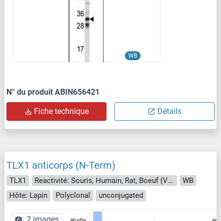
WB
N° du produit ABIN656421
Fiche technique
Détails
TLX1 anticorps (N-Term)
TLX1
Reactivité: Souris, Humain, Rat, Boeuf (Vache), Chien, Lapin, Cobaye
WB
Hôte: Lapin
Polyclonal
unconjugated
2 images