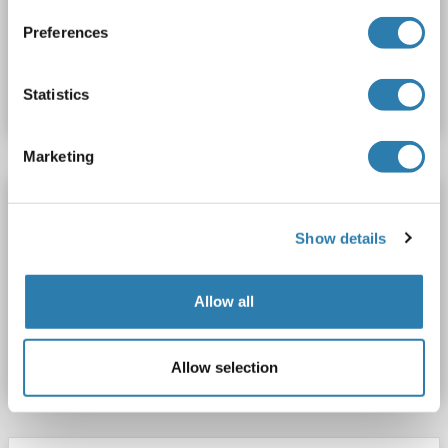
Preferences
N° du produit ABIN2574683
Fiche technique
Détails
Statistics
Marketing
TLX1 anticorps (AA 163-191) (FITC)
TLX1
Reactivité: Souris
WB, ELISA
Hôte: Lapin
Show details
Polyclonal
FITC
Allow all
N° du produit ABIN1942236
Fiche technique
Détails
Allow selection