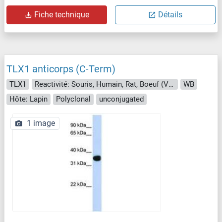
Fiche technique
Détails
TLX1 anticorps (C-Term)
TLX1
Reactivité: Souris, Humain, Rat, Boeuf (Vache), Chien, Lapin, Cobaye, Roussette (Chauve-souris), Singe, Poulet, Cheval
WB
Hôte: Lapin
Polyclonal
unconjugated
1 image