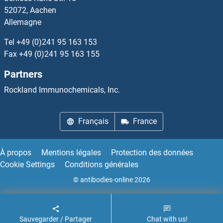
52072, Aachen
Allemagne
TM9SF1 Anticorps
Tel
+49 (0)241 95 163 153
TM9SF2 Anticorps
Fax
+49 (0)241 95 163 155
Partners
TM9SF4 Anticorps
Rockland Immunochemicals, Inc.
TMBIM1 Anticorps
Français
France
TMBIM4 Anticorps
TMC1 Anticorps
À propos
Mentions légales
Protection des données
Cookie Settings
Conditions générales
Tmc2 Anticorps
© antibodies-online 2026
Tmc4 Anticorps
Sauvegarder / Partager
Chat with us!