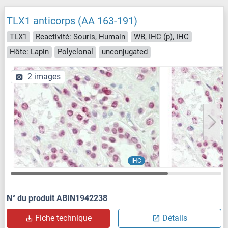
TLX1 anticorps (AA 163-191)
TLX1
Reactivité: Souris, Humain
WB, IHC (p), IHC
Hôte: Lapin
Polyclonal
unconjugated
2 images
IHC
N° du produit ABIN1942238
Fiche technique
Détails