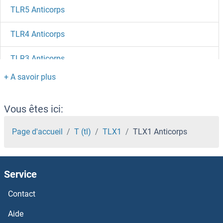
TLR5 Anticorps
TLR4 Anticorps
TLR3 Anticorps
TLR2 Anticorps
TLR13 Anticorps
Vous êtes ici:
TLR12 Anticorps
Page d'accueil
T (tl)
TLX1
TLX1 Anticorps
TLR11 Anticorps
Service
TLR10 Anticorps
Contact
TLR1 Anticorps
Aide