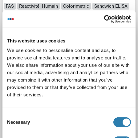
FAS
Reactivité: Humain
Colorimetric
Sandwich ELISA
Cell Lysate, Tissue Lysate
1 image
This website uses cookies
We use cookies to personalise content and ads, to
provide social media features and to analyse our traffic.
We also share information about your use of our site with
our social media, advertising and analytics partners who
may combine it with other information that you’ve
ELISA
provided to them or that they’ve collected from your use
of their services.
2 références
N° du produit ABIN624972
Consent
Necessary
Selection
Fiche technique
Détails