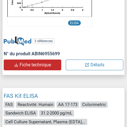
ELISA
3 références
N° du produit ABIN6955699
Fiche technique
Détails
FAS Kit ELISA
FAS
Reactivité: Humain
AA 17-173
Colorimetric
Sandwich ELISA
31.2-2000 pg/mL
Cell Culture Supernatant, Plasma (EDTA), Plasma (citrate), Plasma (heparin), Serum