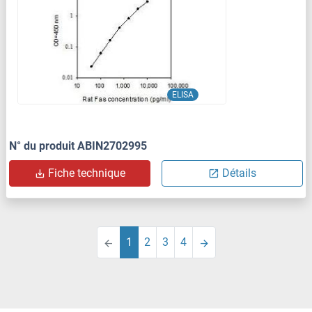
ELISA
N° du produit ABIN2702995
Fiche technique
Détails
1
2
3
4