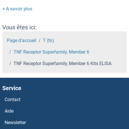
TMPRSS15 Kits ELISA
TMOD3 Kits ELISA
Vous êtes ici:
TMLHE Kits ELISA
Page d'accueil
T (tn)
TNF Receptor Superfamily, Member 6
TMEM27 Kits ELISA
TNF Receptor Superfamily, Member 6 Kits ELISA
TMEM2 Kits ELISA
TMEM176B Kits ELISA
Service
TMEM158 Kits ELISA
Contact
Aide
TMEM127 Kits ELISA
Newsletter
TMEM126A Kits ELISA