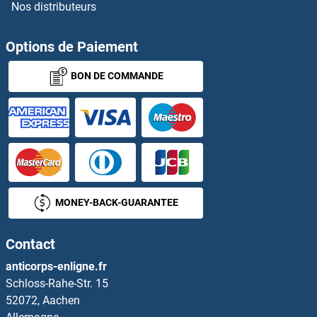
Nos distributeurs
TNFRSF12A Kits ELISA
Options de Paiement
TNFRSF13C Kits ELISA
BON DE COMMANDE
TNFRSF18 Kits ELISA
TNFRSF19 Kits ELISA
TNFRSF1A Kits ELISA
TNFRSF1B Kits ELISA
MONEY-BACK-GUARANTEE
TNFRSF21 Kits ELISA
Contact
TNFRSF4 Kits ELISA
anticorps-enligne.fr
Schloss-Rahe-Str. 15
TNFRSF6B Kits ELISA
52072, Aachen