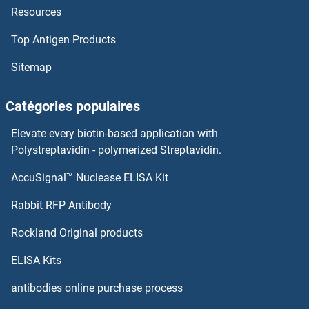
Resources
TMEFF1 Kits ELISA
Top Antigen Products
TMA7 Kits ELISA
Sitemap
TM9SF4 Kits ELISA
Catégories populaires
TM9SF1 Kits ELISA
Elevate every biotin-based application with
Polystreptavidin - polymerized Streptavidin.
TNFAIP2 Kits ELISA
AccuSignal™ Nuclease ELISA Kit
TNFAIP3 Kits ELISA
Rabbit RFP Antibody
TNFAIP6 Kits ELISA
Rockland Original products
ELISA Kits
TNFRSF10A Kits ELISA
antibodies online purchase process
TNFRSF11A Kits ELISA