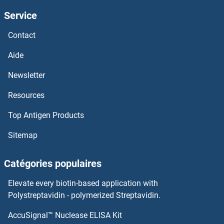
Service
TNFSF9 Kits ELISA
Contact
TNFSF8 Kits ELISA
Aide
TNFSF4 Kits ELISA
Newsletter
Resources
TNFSF15 Kits ELISA
Top Antigen Products
TNFSF14 Kits ELISA
Sitemap
TNFSF13 Kits ELISA
Catégories populaires
TNFRSF8 Kits ELISA
Elevate every biotin-based application with
TNFRSF6B Kits ELISA
Polystreptavidin - polymerized Streptavidin.
AccuSignal™ Nuclease ELISA Kit
TNFRSF4 Kits ELISA