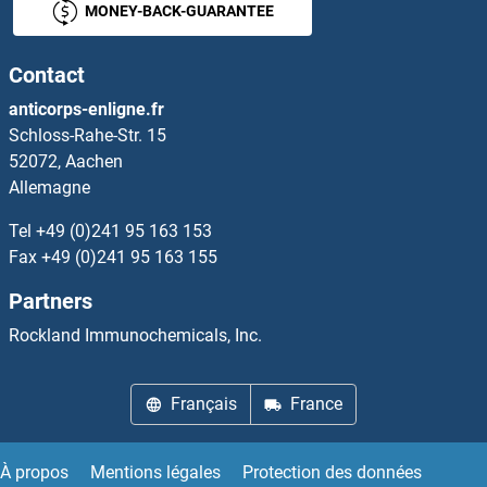
MONEY-BACK-GUARANTEE
TOM70 Kits ELISA
Contact
TOMM22 Kits ELISA
anticorps-enligne.fr
Schloss-Rahe-Str. 15
TOMM34 Kits ELISA
52072, Aachen
Allemagne
TOMM40 Kits ELISA
Tel
+49 (0)241 95 163 153
TOMM40L Kits ELISA
Fax
+49 (0)241 95 163 155
Partners
TOMM6 Kits ELISA
Rockland Immunochemicals, Inc.
TOMM7 Kits ELISA
Français
France
TOP2 Kits ELISA
TOP2B Kits ELISA
À propos
Mentions légales
Protection des données