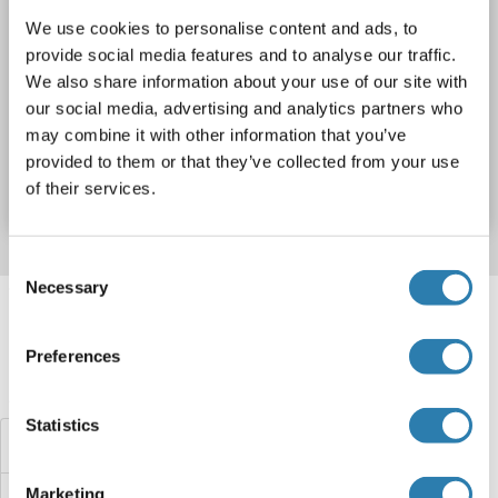
TNNI3K
Reactivité: Humain
Colorimetric
We use cookies to personalise content and ads, to
Sandwich ELISA
1.56 ng/mL - 100 ng/mL
provide social media features and to analyse our traffic.
Cell Lysate, Tissue Homogenate
We also share information about your use of our site with
our social media, advertising and analytics partners who
may combine it with other information that you’ve
N° du produit ABIN6233074
provided to them or that they’ve collected from your use
Fiche technique
Détails
of their services.
Consent
Necessary
Selection
Target information, Synonyms, Latest
references
Preferences
Avez-vous cherché autre chose?
Statistics
TNNI3 Kits ELISA
Marketing