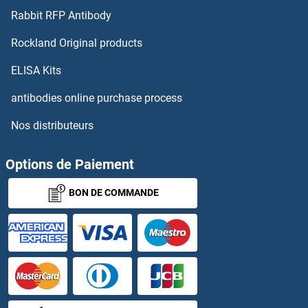
Rabbit RFP Antibody
TNNT3 Kits ELISA
Rockland Original products
TNP1 Kits ELISA
ELISA Kits
TNP2 Kits ELISA
antibodies online purchase process
Nos distributeurs
TNPO2 Kits ELISA
TNS3 Kits ELISA
Options de Paiement
BON DE COMMANDE
TNXB Kits ELISA
TOE1 Kits ELISA
TOLLIP Kits ELISA
Tolloid-Like 2 Kits ELISA