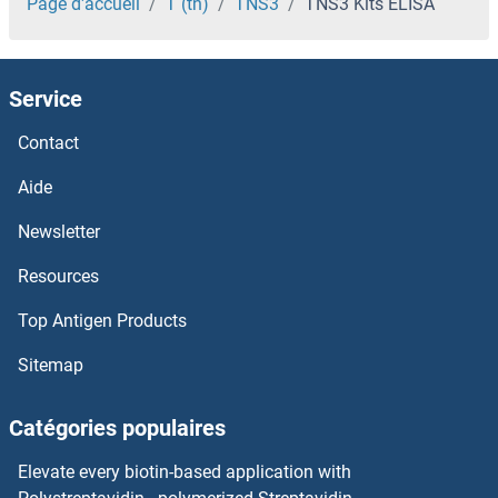
TNNC2 Kits ELISA
Page d'accueil
T (tn)
TNS3
TNS3 Kits ELISA
TNMD Kits ELISA
Service
TNKS2 Kits ELISA
Contact
TNKS1BP1 Kits ELISA
Aide
TNKS Kits ELISA
Newsletter
Resources
TNK2 Kits ELISA
Top Antigen Products
TNK1 Kits ELISA
Sitemap
TNFSF9 Kits ELISA
Catégories populaires
TNFSF8 Kits ELISA
Elevate every biotin-based application with
TNFSF4 Kits ELISA