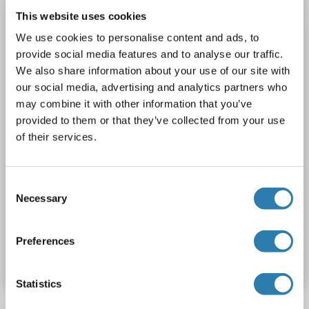
TNS3
Reactivité: Humain
Colorimetric
Sandwich ELISA
This website uses cookies
0.15 ng/mL - 10 ng/mL
Plasma, Serum, Tissue Homogenate
We use cookies to personalise content and ads, to
provide social media features and to analyse our traffic.
1 image
We also share information about your use of our site with
our social media, advertising and analytics partners who
may combine it with other information that you’ve
provided to them or that they’ve collected from your use
of their services.
ELISA
Consent
Necessary
Selection
N° du produit ABIN421423
Preferences
Fiche technique
Détails
Statistics