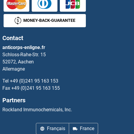
TOMM40L Kits ELISA
MONEY-BACK-GUARANTEE
TOMM6 Kits ELISA
Contact
TOMM7 Kits ELISA
anticorps-enligne.fr
Schloss-Rahe-Str. 15
TOP2 Kits ELISA
52072, Aachen
Allemagne
TOP2B Kits ELISA
Tel
+49 (0)241 95 163 153
Topoisomerase I Kits ELISA
Fax
+49 (0)241 95 163 155
Partners
Topoisomerase II alpha Kits ELISA
Rockland Immunochemicals, Inc.
TOPORS Kits ELISA
Français
France
TOR2A Kits ELISA