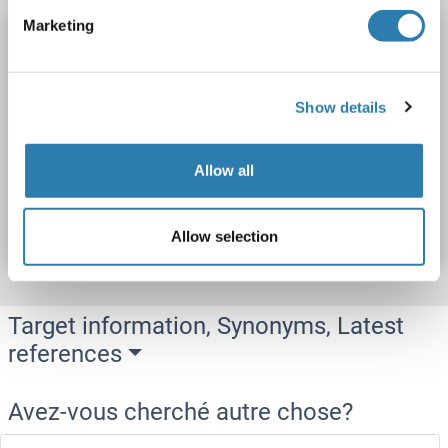
Marketing
TNS3 Kit ELISA
TNS3
Reactivité: Humain
Colorimetric
Sandwich ELISA
0.156 ng/mL - 10 ng/mL
Show details
Plasma, Serum, Tissue Homogenate
Allow all
N° du produit ABIN5659118
Fiche technique
Détails
Allow selection
Target information, Synonyms, Latest
references
Avez-vous cherché autre chose?