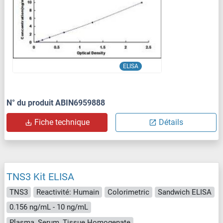
ELISA
N° du produit ABIN6959888
Fiche technique
Détails
TNS3 Kit ELISA
TNS3
Reactivité: Humain
Colorimetric
Sandwich ELISA
0.156 ng/mL - 10 ng/mL
Plasma, Serum, Tissue Homogenate