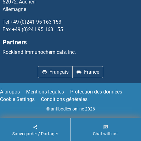
52072, Aachen
Allemagne
UBA52 Kits ELISA
Tel
+49 (0)241 95 163 153
UBA7 Kits ELISA
Fax
+49 (0)241 95 163 155
Partners
UBAP2 Kits ELISA
Rockland Immunochemicals, Inc.
UBC Kits ELISA
Français
France
UBD Kits ELISA
UBE2A Kits ELISA
À propos
Mentions légales
Protection des données
Cookie Settings
Conditions générales
UBE2B Kits ELISA
© antibodies-online 2026
UBE2C Kits ELISA
Sauvegarder / Partager
Chat with us!